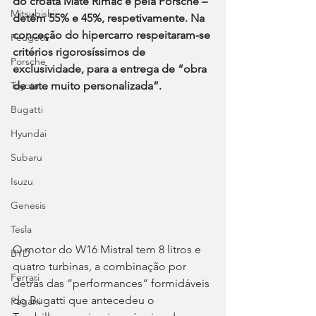
do croata Mate Rimac e pela Porsche – 
Mitsubishi
detêm 55% e 45%, respetivamente. Na 
conceção do hipercarro respeitaram-se 
Peugeot
critérios rigorosíssimos de 
Porsche
exclusividade, para a entrega de “obra 
Toyota
de arte muito personalizada”.
Bugatti
Hyundai
Subaru
Isuzu
Genesis
Tesla
O motor do W16 Mistral tem 8 litros e 
BYD
quatro turbinas, a combinação por 
Ferrari
detrás das “performances” formidáveis 
do Bugatti que antecedeu o 
Pagani