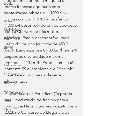
Tourbillon, a primeira máquina da 
Dacia
marca francesa equipada com 
Lancia
motorização híbrida e… 1800 cv – 
conta com um V16 8.3 atmosférico 
Videos
(1000 cv) desenvolvido em colaboração 
Mobilidade
com a Cosworth e três motores 
elétricos. Para o descapotável mais 
Fórmula E
veloz do mundo (recorde de 453,91 
BMW
km/h!), anunciam-se 0-100 km/h em 2,4 
segundos e velocidade máxima 
Jeep
limitada a 420 km/h. Produziram-se tão-
Entrevistas
somente 99 exemplares e o “one-off” 
Lamborghini
baseia-se num chassis da série 
ultralimitada.
Bentley
Volkswagen
A história do La Perle Rare (“a pérola 
rara”, traduzindo do francês para a 
Seat
português) teve o primeiro capítulo em 
Opel
2023, no Concurso de Elegância de 