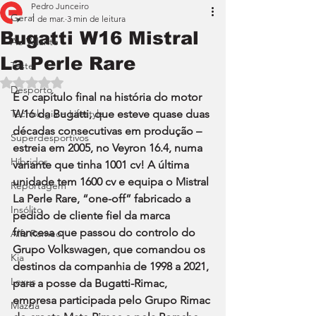
Pedro Junceiro
Geral
1 de mar.
3 min de leitura
Bugatti W16 Mistral
Ao Volante
La Perle Rare
Teste
Avaliado com NaN de 5 estrelas.
Desporto
É o capítulo final na história do motor 
Tecnologia e Lifestyle
W16 da Bugatti, que esteve quase duas 
décadas consecutivas em produção – 
Superdesportivos
estreia em 2005, no Veyron 16.4, numa 
Híbridos
variante que tinha 1001 cv! A última 
unidade tem 1600 cv e equipa o Mistral 
Reportagem
La Perle Rare, “one-off” fabricado a 
Insólito
pedido de cliente fiel da marca 
francesa que passou do controlo do 
Alfa Romeo
Grupo Volkswagen, que comandou os 
Kia
destinos da companhia de 1998 a 2021, 
Lexus
para a posse da Bugatti-Rimac, 
empresa participada pelo Grupo Rimac 
Mazda