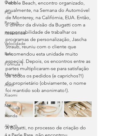
Cupra
Pebble Beach, encontro organizado, 
anualmente, na Semana do Automóvel 
Fiat
de Monterey, na Califórnia, EUA. Então, 
Renault
o diretor da divisão da Bugatti com a 
responsabilidade de trabalhar os 
Resistência
programas de personalização, Jascha 
Velocidade
Straub, reuniu com o cliente que 
encomendou esta unidade muito 
Ralis
especial. Depois, os encontros entre as 
Fórmula 1
partes multiplicaram-se para satisfação 
Mercado
de todos os pedidos (e caprichos?!) 
do proprietário (obviamente, o nome 
Audi
foi mantido sob anonimato!).
Xiaomi
Mini
Honda
Abarth
A Bugatti, no processo de criação do 
La Perle Rare, não encontrou 