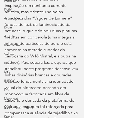
Polestar
inspiração em nenhuma corrente 
KGM
artística, mas orientou-se pelos 
princípios das “Vagues de Lumière” 
Aston Martin
(ondas de luz), da luminosidade da 
Dicas
natureza, o que originou duas pinturas 
Alpine
inéditas em cor pérola (uma integra a 
infusão de partículas de ouro e está 
Mercedes
somente na metade superior da 
Salões
carroçaria do W16 Mistral, e a outra na 
inferior). Para separá-las, a equipa que 
Ford
trabalhou neste programa desenvolveu 
MG
linhas divisórias brancas e douradas 
INEOS
que são fundamentais na identidade 
visual do hipercarro baseado em 
DS
monocoque fabricada em fibra de 
Maserati
carbono e derivada da plataforma do 
Chiron (a estrutura foi reforçada para 
Mercedes – AMG
compensar a ausência de tejadilho fixo 
Suzuki