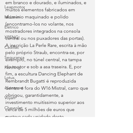
em branco e dourado, e iluminados, e 
Leapmotor
muitos elementos fabricados em 
alumínio maquinado e polido 
McLaren
(encontramo-los no volante, nos 
Elétrico
mostradores integrados na consola 
XPENG
central ou nos puxadores das portas). 
A inscrição La Perle Rare, escrita à mão 
Cadillac
pelo próprio Straub, encontra-se, por 
Segurança
exemplo, no túnel central, na tampa 
do motor e sob a asa traseira. E, por 
Forthing
fim, a escultura Dancing Elephant de 
Lotus
Rembrandt Bugatti é reproduzida 
Autosport
dentro e fora do W16 Mistral, carro que 
obrigou, garantidamente, a 
Voyah
investimento muitíssimo superior aos 
Chevrolet
cerca de 5 milhões de euros que 
custava cada unidade deste 
Clássicos
descapotável (antes de impostos), 
Great Wall
considerando os níveis de 