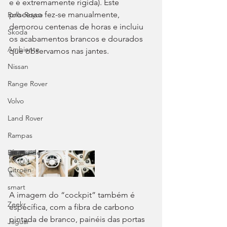
e é extremamente rígida). Este 
processo fez-se manualmente, 
Rolls-Royce
demorou centenas de horas e incluiu 
Skoda
os acabamentos brancos e dourados 
Ambiente
que observamos nas jantes.
Nissan
Range Rover
Volvo
Land Rover
Rampas
Efeméride
Citroën
smart
A imagem do “cockpit” também é 
Zeekr
específica, com a fibra de carbono 
pintada de branco, painéis das portas 
Jaguar