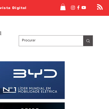
vista Digital
l