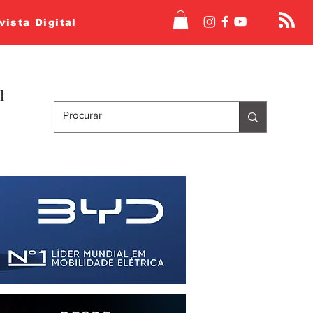
vista Digital
l