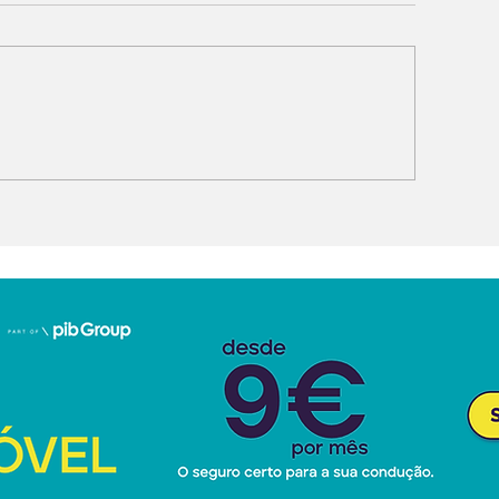
PENG G9L estreia-se
MG parceira d
a Europa com foco no
Portugal
uxo e na inteligência
tificial