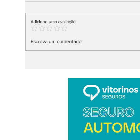
Adicione uma avaliação
Audi Q9 SUV direto ao
X
Escreva um comentário
topo da gama
n
l
ar