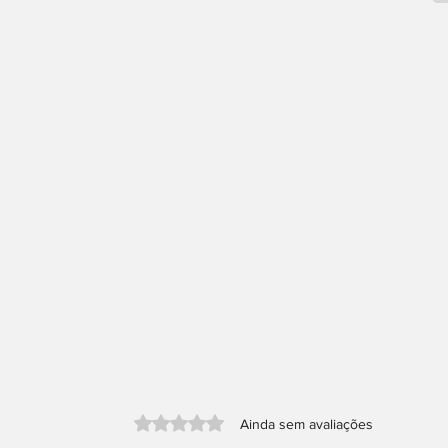
Avaliado com 0 de 5 estrelas.
Ainda sem avaliações