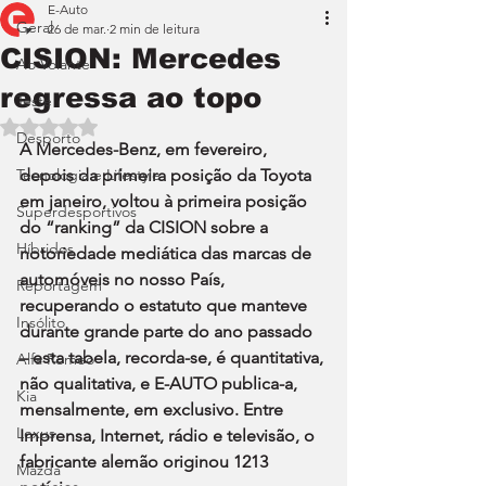
E-Auto
Geral
26 de mar.
2 min de leitura
CISION: Mercedes
Ao Volante
regressa ao topo
Teste
Avaliado com NaN de 5 estrelas.
Desporto
A Mercedes-Benz, em fevereiro, 
Tecnologia e Lifestyle
depois da primeira posição da Toyota 
em janeiro, voltou à primeira posição 
Superdesportivos
do “ranking” da CISION sobre a 
Híbridos
notoriedade mediática das marcas de 
automóveis no nosso País, 
Reportagem
recuperando o estatuto que manteve 
Insólito
durante grande parte do ano passado 
– esta tabela, recorda-se, é quantitativa, 
Alfa Romeo
não qualitativa, e E-AUTO publica-a, 
Kia
mensalmente, em exclusivo. Entre 
Lexus
Imprensa, Internet, rádio e televisão, o 
fabricante alemão originou 1213 
Mazda