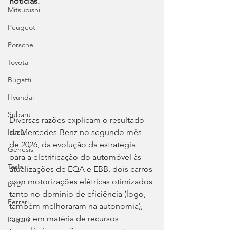
notícias.
Mitsubishi
Peugeot
Porsche
Toyota
Bugatti
Hyundai
Subaru
Diversas razões explicam o resultado 
da Mercedes-Benz no segundo mês 
Isuzu
de 2026, da evolução da estratégia 
Genesis
para a eletrificação do automóvel às 
Tesla
atualizações de EQA e EBB, dois carros 
com motorizações elétricas otimizados 
BYD
tanto no domínio de eficiência (logo, 
Ferrari
também melhoraram na autonomia), 
como em matéria de recursos 
Pagani