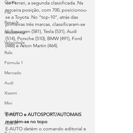
Cupra
da Ferrari, a segunda classificada. Na 
terceira posição, com 700, posicionou-
Fiat
se a Toyota. No “top-10”, atrás das 
Renault
primeiras três marcas, classificaram-se 
Volkswagen (581), Tesla (531), Audi 
Resistência
(514), Porsche (510), BMW (491), Ford 
Velocidade
(488) e Aston Martin (464).
Ralis
Fórmula 1
Mercado
Audi
Xiaomi
Mini
Honda
E-AUTO e AUTOSPORT/AUTOMAIS 
mantém-se no topo
Abarth
E-AUTO detém o comando editorial e 