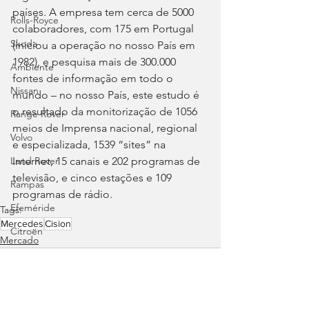
países. A empresa tem cerca de 5000 
Rolls-Royce
colaboradores, com 175 em Portugal 
Skoda
(iniciou a operação no nosso País em 
1982), e pesquisa mais de 300.000 
Ambiente
fontes de informação em todo o 
Nissan
mundo – no nosso País, este estudo é 
o resultado da monitorização de 1056 
Range Rover
meios de Imprensa nacional, regional 
Volvo
e especializada, 1539 “sites” na 
Internet, 15 canais e 202 programas de 
Land Rover
televisão, e cinco estações e 109 
Rampas
programas de rádio.
Efeméride
Tags:
Mercedes
Cision
Citroën
Mercado
smart
Zeekr
Jaguar