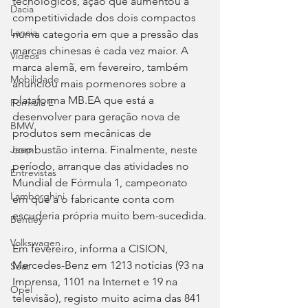
tecnológicos, ação que aumentou a 
Dacia
competitividade dos dois compactos 
Lancia
numa categoria em que a pressão das 
marcas chinesas é cada vez maior. A 
Videos
marca alemã, em fevereiro, também 
Mobilidade
anunciou mais pormenores sobre a 
plataforma MB.EA que está a 
Fórmula E
desenvolver para geração nova de 
BMW
produtos sem mecânicas de 
combustão interna. Finalmente, neste 
Jeep
período, arranque das atividades no 
Entrevistas
Mundial de Fórmula 1, campeonato 
Lamborghini
em que a o fabricante conta com 
escuderia própria muito bem-sucedida.
Bentley
Volkswagen
Em fevereiro, informa a CISION, 
Mercedes-Benz em 1213 notícias (93 na 
Seat
Imprensa, 1101 na Internet e 19 na 
Opel
televisão), registo muito acima das 841 