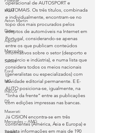
Polestar
operacional de AUTOSPORT e 
AUTOMAIS. Os três títulos, combinada 
KGM
e individualmente, encontram-se no 
Aston Martin
topo dos mais procurados pelos 
Dicas
adeptos de automóveis na Internet em 
Portugal, considerando-se apenas 
Alpine
entre os que publicam conteúdos 
Mercedes
informativos sobre o setor (desporto e 
comércio e indústria), e numa lista que 
Salões
considera todos os meios nacionais 
Ford
(generalistas ou especializados) com 
atividade editorial permanente. E E-
MG
AUTO posiciona-se, igualmente, na 
INEOS
“linha da frente” entre as publicações 
DS
com edições impressas nas bancas.
Maserati
Já CISION encontra-se em três 
Mercedes – AMG
continentes (América, Ásia e Europa) e 
regista informações em mais de 190 
Suzuki