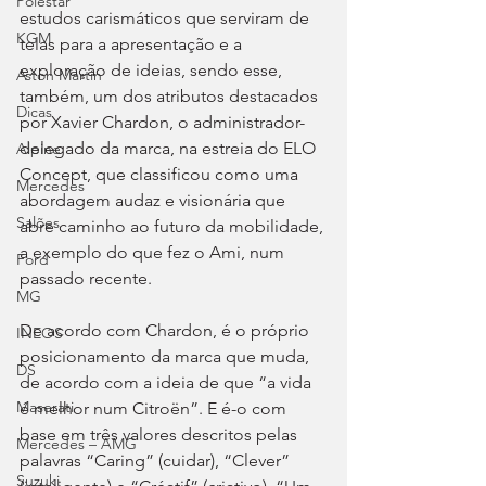
Polestar
estudos carismáticos que serviram de 
KGM
telas para a apresentação e a 
exploração de ideias, sendo esse, 
Aston Martin
também, um dos atributos destacados 
Dicas
por Xavier Chardon, o administrador-
delegado da marca, na estreia do ELO 
Alpine
Concept, que classificou como uma 
Mercedes
abordagem audaz e visionária que 
Salões
abre caminho ao futuro da mobilidade, 
a exemplo do que fez o Ami, num 
Ford
passado recente.
MG
De acordo com Chardon, é o próprio 
INEOS
posicionamento da marca que muda, 
DS
de acordo com a ideia de que “a vida 
Maserati
é melhor num Citroën”. E é-o com 
base em três valores descritos pelas 
Mercedes – AMG
palavras “Caring” (cuidar), “Clever” 
Suzuki