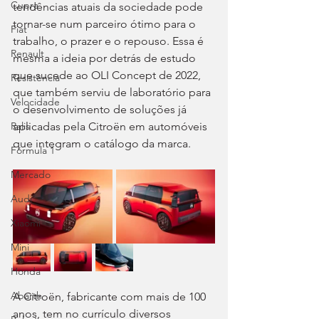
Cupra
tendências atuais da sociedade pode 
tornar-se num parceiro ótimo para o 
Fiat
trabalho, o prazer e o repouso. Essa é 
Renault
mesma a ideia por detrás de estudo 
que sucede ao OLI Concept de 2022, 
Resistência
que também serviu de laboratório para 
Velocidade
o desenvolvimento de soluções já 
aplicadas pela Citroën em automóveis 
Ralis
que integram o catálogo da marca.
Fórmula 1
Mercado
Audi
Xiaomi
Mini
Honda
Abarth
A Citroën, fabricante com mais de 100 
anos, tem no currículo diversos 