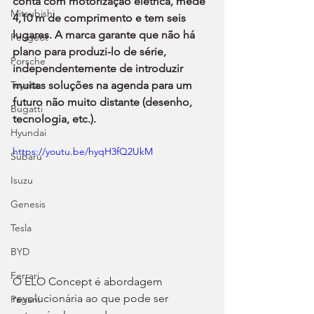
conta com motorização elétrica, mede 
Mitsubishi
4,10 m de comprimento e tem seis 
lugares. A marca garante que não há 
Peugeot
plano para produzi-lo de série, 
Porsche
independentemente de introduzir 
Toyota
muitas soluções na agenda para um 
futuro não muito distante (desenho, 
Bugatti
tecnologia, etc.).
Hyundai
https://youtu.be/hyqH3fQ2UkM
Subaru
Isuzu
Genesis
Tesla
BYD
Ferrari
O ELO Concept é abordagem 
revolucionária ao que pode ser 
Pagani