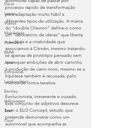
automóvel capaz de passar por 
Dacia
processo rápido de transformação 
Lancia
para adaptação muito hábil a 
diferentes tipos de utilização. A marca 
Videos
do “double Chevron” define-o como 
Mobilidade
um “laboratório de ideias” que liberta 
a audácia e a criatividade que 
Fórmula E
associamos à Citroën, mesmo tratando-
BMW
se apenas de protótipo pensado sem 
quaisquer ambições de abrir caminho 
Jeep
à produção de carro novo, mesmo se a 
Entrevistas
hipótese também é recusada, pelo 
Lamborghini
menos de forma taxativa.
Bentley
Evolucionista, irreverente e ousado. 
Volkswagen
Este conjunto de adjetivos descreve 
bem o ELO Concept, estudo que 
Seat
pretende demonstrar como um 
Opel
automóvel que acompanha as 