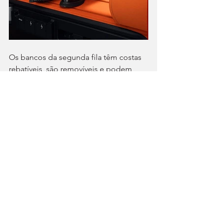
Os bancos da segunda fila têm costas 
rebatíveis, são removíveis e podem 
usar-se no exterior. Os laterais 
“escondem” as cadeiras que podem 
instalar-se ao lado do posto de 
condução. E o interior também pode 
transformar-se num espaço de repouso 
(colchões insufláveis) ou numa sala de 
cinema. E existe função que permite 
utilizar a bateria para alimentar 
equipamentos externos. Para melhorar 
a experiência a bordo ou aumentar a 
capacidade de carga em altura, 
também é possível abrir parte do 