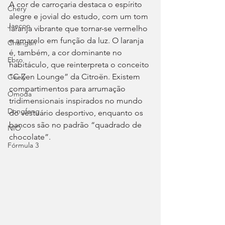
A cor de carroçaria destaca o espírito 
Chery
alegre e jovial do estudo, com um tom 
Jaecoo
laranja vibrante que tornar-se vermelho 
e amarelo em função da luz. O laranja 
Changan
é, também, a cor dominante no 
Ebro
habitáculo, que reinterpreta o conceito 
“C-Zen Lounge” da Citroën. Existem 
Geely
compartimentos para arrumação 
Omoda
tridimensionais inspirados no mundo 
Dongfeng
do vestuário desportivo, enquanto os 
bancos são no padrão “quadrado de 
NIO
chocolate”.
Fórmula 3