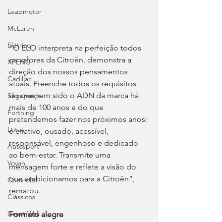
Leapmotor
McLaren
Elétrico
“O ELO interpreta na perfeição todos 
os valores da Citroën, demonstra a 
XPENG
direção dos nossos pensamentos 
Cadillac
atuais. Preenche todos os requisitos 
do que tem sido o ADN da marca há 
Segurança
mais de 100 anos e do que 
Forthing
pretendemos fazer nos próximos anos: 
Lotus
é criativo, ousado, acessível, 
responsável, engenhoso e dedicado 
Autosport
ao bem-estar. Transmite uma 
Voyah
mensagem forte e reflete a visão do 
que ambicionamos para a Citroën”, 
Chevrolet
rematou.
Clássicos
Great Wall
Formato alegre