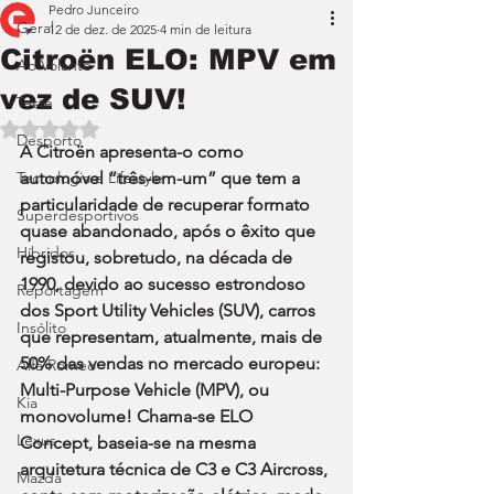
Pedro Junceiro
Geral
12 de dez. de 2025
4 min de leitura
Citroën ELO: MPV em
Ao Volante
vez de SUV!
Teste
Avaliado com NaN de 5 estrelas.
Desporto
A Citroën apresenta-o como 
Tecnologia e Lifestyle
automóvel “três-em-um” que tem a 
particularidade de recuperar formato 
Superdesportivos
quase abandonado, após o êxito que 
Híbridos
registou, sobretudo, na década de 
1990, devido ao sucesso estrondoso 
Reportagem
dos Sport Utility Vehicles (SUV), carros 
Insólito
que representam, atualmente, mais de 
50% das vendas no mercado europeu: 
Alfa Romeo
Multi-Purpose Vehicle (MPV), ou 
Kia
monovolume! Chama-se ELO 
Lexus
Concept, baseia-se na mesma 
arquitetura técnica de C3 e C3 Aircross, 
Mazda