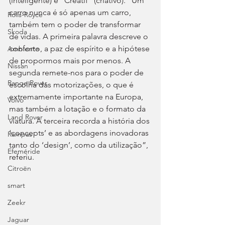
(inteligente) e “Créatif” (criativo). “Um 
carro nunca é só apenas um carro, 
Rolls-Royce
também tem o poder de transformar 
Skoda
de vidas. A primeira palavra descreve o 
conforto, a paz de espírito e a hipótese 
Ambiente
de propormos mais por menos. A 
Nissan
segunda remete-nos para o poder de 
Range Rover
escolha das motorizações, o que é 
extremamente importante na Europa, 
Volvo
mas também a lotação e o formato da 
Land Rover
viatura. A terceira recorda a história dos 
‘concepts’ e as abordagens inovadoras 
Rampas
tanto do ‘design’, como da utilização”, 
Efeméride
referiu.
Citroën
smart
Zeekr
Jaguar