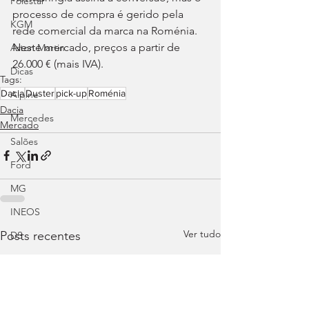
Polestar
processo de compra é gerido pela 
KGM
rede comercial da marca na Roménia. 
Neste mercado, preços a partir de 
Aston Martin
26.000 € (mais IVA).
Dicas
Tags:
Dacia
Duster
pick-up
Roménia
Alpine
Dacia
Mercedes
Mercado
Salões
Ford
MG
INEOS
Ver tudo
Posts recentes
DS
Maserati
Mercedes – AMG
Suzuki