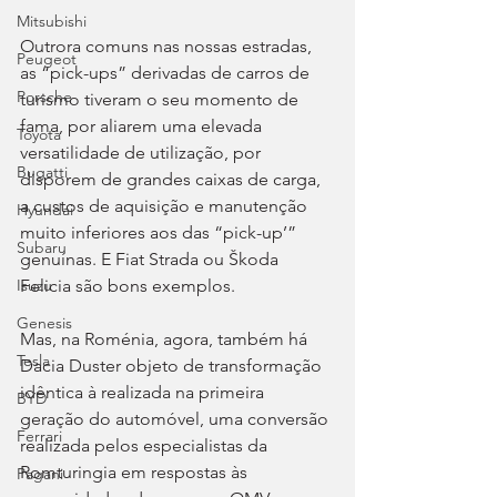
Mitsubishi
Outrora comuns nas nossas estradas, 
Peugeot
as “pick-ups” derivadas de carros de 
Porsche
turismo tiveram o seu momento de 
fama, por aliarem uma elevada 
Toyota
versatilidade de utilização, por 
Bugatti
disporem de grandes caixas de carga, 
a custos de aquisição e manutenção 
Hyundai
muito inferiores aos das “pick-up’” 
Subaru
genuínas. E Fiat Strada ou Škoda 
Felicia são bons exemplos.
Isuzu
Genesis
Mas, na Roménia, agora, também há 
Tesla
Dacia Duster objeto de transformação 
idêntica à realizada na primeira 
BYD
geração do automóvel, uma conversão 
Ferrari
realizada pelos especialistas da 
Romturingia em respostas às 
Pagani