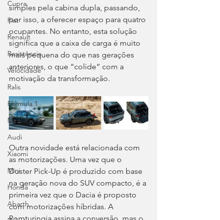
Cupra
simples pela cabina dupla, passando, 
por isso, a oferecer espaço para quatro 
Fiat
ocupantes. No entanto, esta solução 
Renault
significa que a caixa de carga é muito 
Resistência
mais pequena do que nas gerações 
anteriores, o que “colide” com a 
Velocidade
motivação da transformação.
Ralis
Fórmula 1
Mercado
Audi
Outra novidade está relacionada com 
Xiaomi
as motorizações. Uma vez que o 
Mini
Duster Pick-Up é produzido com base 
na geração nova do SUV compacto, é a 
Honda
primeira vez que o Dacia é proposto 
Abarth
com motorizações híbridas. A 
Romturingia assina a conversão, mas o 