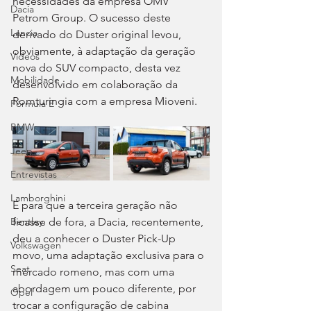
necessidades da empresa OMV 
Dacia
Petrom Group. O sucesso deste 
Lancia
derivado do Duster original levou, 
obviamente, à adaptação da geração 
Videos
nova do SUV compacto, desta vez 
Mobilidade
desenvolvido em colaboração da 
Romturingia com a empresa Mioveni.
Fórmula E
BMW
Jeep
Entrevistas
Lamborghini
E para que a terceira geração não 
ficasse de fora, a Dacia, recentemente, 
Bentley
deu a conhecer o Duster Pick-Up 
Volkswagen
movo, uma adaptação exclusiva para o 
Seat
mercado romeno, mas com uma 
abordagem um pouco diferente, por 
Opel
trocar a configuração de cabina 