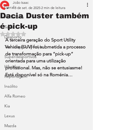
João Isaac
Geral
18 de set. de 2025
2 min de leitura
Dacia Duster também
Ao Volante
é pick-up
Teste
Avaliado com NaN de 5 estrelas.
Desporto
A terceira geração do Sport Utility 
Tecnologia e Lifestyle
Vehicle (SUV) foi submetida a processo 
de transformação para “pick-up” 
Superdesportivos
orientada para uma utilização 
Híbridos
profissional. Mas, não se entusiasme! 
Está disponível só na Roménia…
Reportagem
Insólito
Alfa Romeo
Kia
Lexus
Mazda