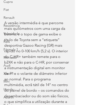
Cupra
Fiat
Renault
A versão intermédia é que percorre 
Resistência
mais quilómetros com uma carga da 
Velocidade
bateria, e o topo de gama exibe o 
título de Toyota sem a “etiqueta” 
Ralis
desportiva Gazoo Racing (GR) mais 
Fórmula 1
rápido no 0-100 km/h (5,2 s). O interior 
do C-HR+ também remete para o 
Mercado
bZ4X e não para o C-HR, por conservar 
Audi
a instrumentação digital em monitor 
de 7’’ e o volante de diâmetro inferior 
Xiaomi
ao normal. Para o programa 
Mini
multimédia, ecrã tátil de 14’’ no centro 
Honda
do painel de bordo – os comandos do 
desembaciador ou do som são físicos, 
Abarth
o que simplifica a utilização durante a 