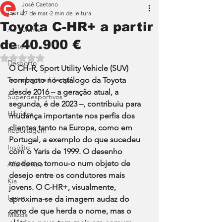
José Caetano
Geral
27 de mar.
2 min de leitura
Toyota C-HR+ a partir
Ao Volante
de 40.900 €
Teste
Avaliado com NaN de 5 estrelas.
Desporto
O CH-R, Sport Utility Vehicle (SUV) 
Tecnologia e Lifestyle
compacto no catálogo da Toyota 
desde 2016 – a geração atual, a 
Superdesportivos
segunda, é de 2023 –, contribuiu para 
Híbridos
mudança importante nos perfis dos 
clientes tanto na Europa, como em 
Reportagem
Portugal, a exemplo do que sucedeu 
Insólito
com o Yaris de 1999. O desenho 
moderno tornou-o num objeto de 
Alfa Romeo
desejo entre os condutores mais 
Kia
jovens. O C-HR+, visualmente, 
Lexus
aproxima-se da imagem audaz do 
carro de que herda o nome, mas o 
Mazda