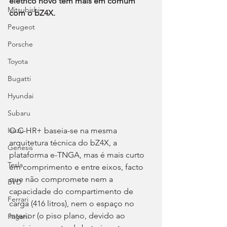
elétrico novo tem mais em comum 
Mitsubishi
com o bZ4X.
Peugeot
Porsche
Toyota
Bugatti
Hyundai
Subaru
O C-HR+ baseia-se na mesma 
Isuzu
arquitetura técnica do bZ4X, a 
Genesis
plataforma e-TNGA, mas é mais curto 
Tesla
em comprimento e entre eixos, facto 
que não compromete nem a 
BYD
capacidade do compartimento de 
Ferrari
carga (416 litros), nem o espaço no 
interior (o piso plano, devido ao 
Pagani