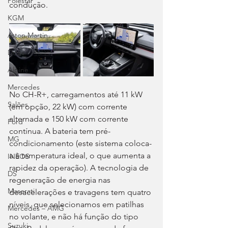
Polestar
condução.
KGM
Aston Martin
Dicas
Alpine
Mercedes
No CH-R+, carregamentos até 11 kW 
Salões
(em opção, 22 kW) com corrente 
alternada e 150 kW com corrente 
Ford
contínua. A bateria tem pré-
MG
condicionamento (este sistema coloca-
a à temperatura ideal, o que aumenta a 
INEOS
rapidez da operação). A tecnologia de 
DS
regeneração de energia nas 
Maserati
desacelerações e travagens tem quatro 
níveis, que selecionamos em patilhas 
Mercedes – AMG
no volante, e não há função do tipo 
Suzuki