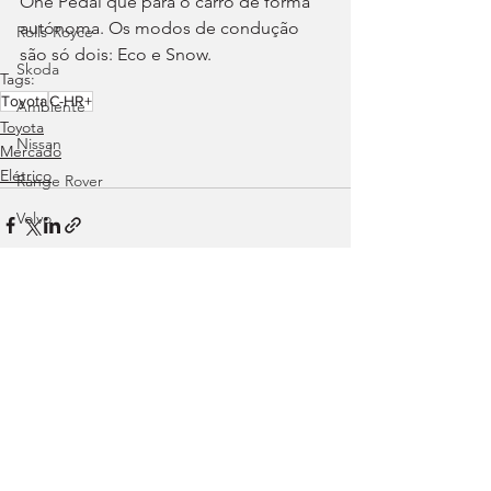
One Pedal que pára o carro de forma 
autónoma. Os modos de condução 
Rolls-Royce
são só dois: Eco e Snow.
Skoda
Tags:
Toyota
C-HR+
Ambiente
Toyota
Nissan
Mercado
Elétrico
Range Rover
Volvo
Land Rover
Rampas
Efeméride
Ver tudo
Posts recentes
Citroën
smart
Zeekr
Jaguar