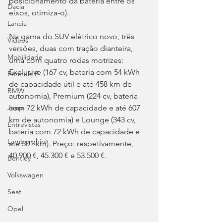
posicionamento da bateria entre os 
Dacia
eixos, otimiza-o).
Lancia
Na gama do SUV elétrico novo, três 
Videos
versões, duas com tração dianteira, 
Mobilidade
uma com quatro rodas motrizes: 
Exclusive (167 cv, bateria com 54 kWh 
Fórmula E
de capacidade útil e até 458 km de 
BMW
autonomia), Premium (224 cv, bateria 
com 72 kWh de capacidade e até 607 
Jeep
km de autonomia) e Lounge (343 cv, 
Entrevistas
bateria com 72 kWh de capacidade e 
Lamborghini
até 501 km). Preço: respetivamente, 
40.900 €, 45.300 € e 53.500 €.
Bentley
Volkswagen
Seat
Opel