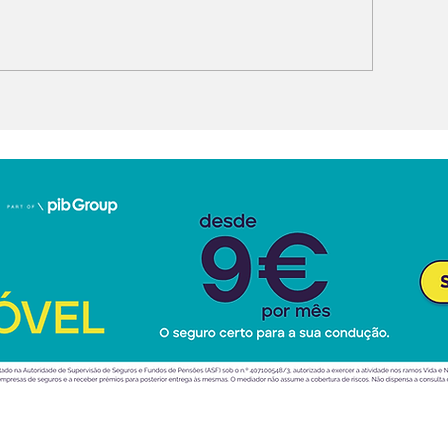
udi Q9 SUV direto ao
XPENG G9L es
opo da gama
na Europa com
luxo e na inte
artificial