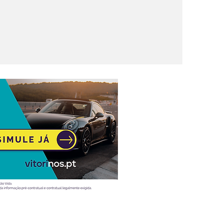
treia-se
 foco no
ligência