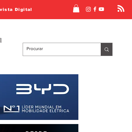
vista Digital
l