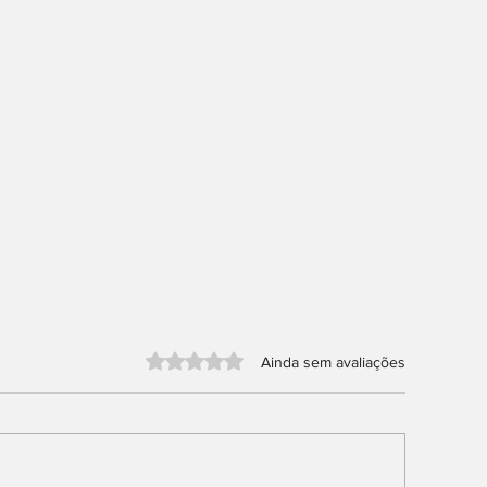
Avaliado com 0 de 5 estrelas.
Ainda sem avaliações