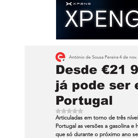
António de Sousa Pereira
4 de nov.
Desde €21 9
já pode se
Portugal
Avaliado com NaN de 5 estrelas.
Articuladas em torno de três ní
Portugal as versões a gasolina e 
que só durante o próximo ano ser