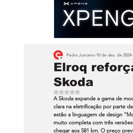
Pedro Junceiro
10 de dez. de 2024
Elroq refor
Skoda
Avaliado com NaN de 5 estrelas.
A Skoda expande a gama de mode
clara na eletrificação por parte 
estão a linguagem de design “Mo
muito completa com três versões
chegar aos 581 km. O preço previ