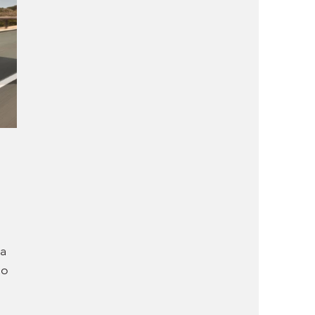
a 
ão 