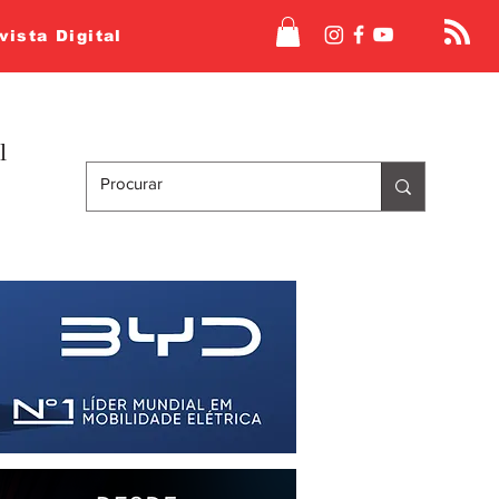
vista Digital
l