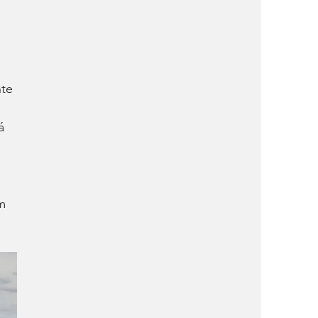
te 
á 
m 