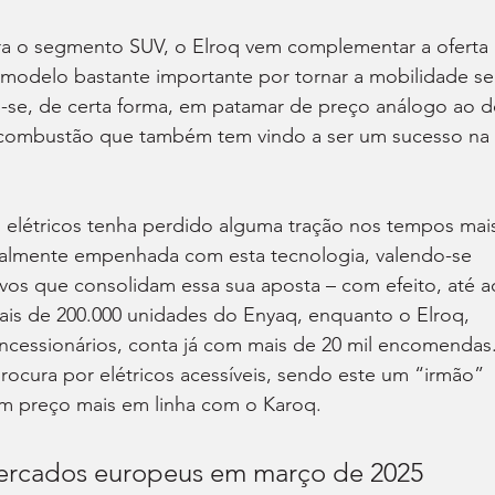
ra o segmento SUV, o Elroq vem complementar a oferta 
 modelo bastante importante por tornar a mobilidade s
o-se, de certa forma, em patamar de preço análogo ao d
combustão que também tem vindo a ser um sucesso na 
 elétricos tenha perdido alguma tração nos tempos mai
almente empenhada com esta tecnologia, valendo-se 
os que consolidam essa sua aposta – com efeito, até a
is de 200.000 unidades do Enyaq, enquanto o Elroq, 
cessionários, conta já com mais de 20 mil encomendas.
 procura por elétricos acessíveis, sendo este um “irmão” 
 preço mais em linha com o Karoq.
ercados europeus em março de 2025