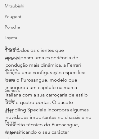
Mitsubishi
Peugeot
Porsche
Toyota
Bugatti
Para todos os clientes que 
ambicionam uma experiência de 
Hyundai
condução mais dinâmica, a Ferrari 
Subaru
lançou uma configuração específica 
para o Purosangue, modelo que 
Isuzu
inaugurou um capítulo na marca 
Genesis
italiana com a sua carroçaria de estilo 
Tesla
SUV e quatro portas. O pacote 
Handling Speciale incorpora algumas 
BYD
novidades importantes no chassis e no 
Ferrari
conceito técnico do Purosangue, 
intensificando o seu carácter 
Pagani