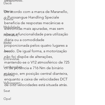
desportivo.
Dacia
Lancia
De acordo com a marca de Maranello, 
o Purosangue Handling Speciale 
Videos
beneficia de respostas mecânicas e 
Mobilidade
eletrónicas mais apuradas, mas sem 
alterar a funcionalidade para utilização 
Fórmula E
diária ou a comodidade 
BMW
proporcionada pelos quatro lugares a 
bordo. De igual forma, a motorização 
Jeep
não foi dispõe de alterações, 
Entrevistas
mantendo-se o V12 atmosférico de 725 
Lamborghini
cv de potência e 716 Nm de binário 
máximo, em posição central dianteira, 
Bentley
enquanto a caixa de velocidades DCT 
Volkswagen
de oito velocidades está situada atrás.
Seat
Opel