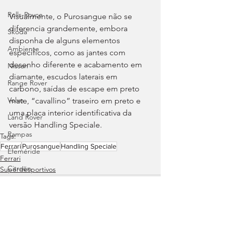
Rolls-Royce
Visualmente, o Purosangue não se 
diferencia grandemente, embora 
Skoda
disponha de alguns elementos 
Ambiente
específicos, como as jantes com 
desenho diferente e acabamento em 
Nissan
diamante, escudos laterais em 
Range Rover
carbono, saídas de escape em preto 
Volvo
mate, “cavallino” traseiro em preto e 
uma placa interior identificativa da 
Land Rover
versão Handling Speciale.
Rampas
Tags:
Ferrari
Purosangue
Handling Speciale
Efeméride
Ferrari
Citroën
Superdesportivos
smart
Zeekr
Jaguar