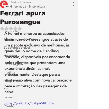
Pedro Junceiro
Geral
11 de mai.
2 min de leitura
Ferrari apura
Ao Volante
Purosangue
Teste
Avaliado com NaN de 5 estrelas.
Desporto
A Ferrari melhorou as capacidades 
Tecnologia e Lifestyle
dinâmicas do Purosangue através de 
um pacote exclusivo de melhorias, às 
Superdesportivos
quais deu o nome de Handling 
Híbridos
Speciale, disponíveis por encomenda 
pelos clientes que pretendem uma 
Reportagem
experiência dinâmica mais 
Insólito
entusiasmante. Destaque para a 
suspensão ativa com nova calibração e 
Alfa Romeo
para a otimização das passagens de 
Kia
caixa.
Lexus
https://youtu.be/O7hjoWRUtQw
Mazda