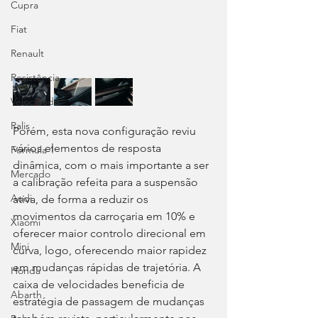
Cupra
Fiat
Renault
Resistência
Velocidade
Ralis
Porém, esta nova configuração reviu 
vários elementos de resposta 
Fórmula 1
dinâmica, com o mais importante a ser 
Mercado
a calibração refeita para a suspensão 
Audi
ativa, de forma a reduzir os 
movimentos da carroçaria em 10% e 
Xiaomi
oferecer maior controlo direcional em 
Mini
curva, logo, oferecendo maior rapidez 
em mudanças rápidas de trajetória. A 
Honda
caixa de velocidades beneficia de 
Abarth
estratégia de passagem de mudanças 