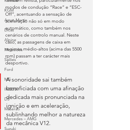
também revista, particularmente nos 
Polestar
modos de condução “Race” e “ESC-
KGM
Off”, acentuando a sensação de 
Aston Martin
aceleração não só em modo 
automático, como também nos 
Dicas
cenários de controlo manual. Neste 
Alpine
caso, as passagens de caixa em 
regimes médio-altos (acima das 5500 
Mercedes
rpm) passam a ter carácter mais 
Salões
desportivo.
Ford
A sonoridade sai também 
MG
beneficiada com uma afinação 
INEOS
dedicada mais pronunciada na 
DS
ignição e em aceleração, 
Maserati
sublinhando melhor a natureza 
Mercedes – AMG
da mecânica V12.
Suzuki