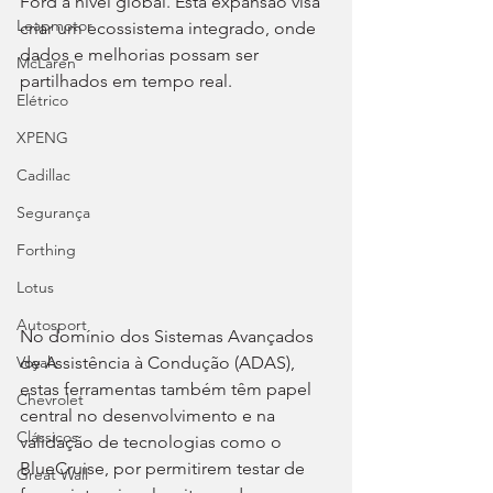
Ford a nível global. Esta expansão visa 
Leapmotor
criar um ecossistema integrado, onde 
dados e melhorias possam ser 
McLaren
partilhados em tempo real.
Elétrico
XPENG
Cadillac
Segurança
Forthing
Lotus
Autosport
No domínio dos Sistemas Avançados 
de Assistência à Condução (ADAS), 
Voyah
estas ferramentas também têm papel 
Chevrolet
central no desenvolvimento e na 
Clássicos
validação de tecnologias como o 
BlueCruise, por permitirem testar de 
Great Wall