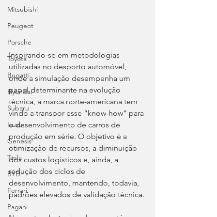
Mitsubishi
Peugeot
Porsche
Inspirando-se em metodologias 
Toyota
utilizadas no desporto automóvel, 
Bugatti
onde a simulação desempenha um 
papel determinante na evolução 
Hyundai
técnica, a marca norte-americana tem 
Subaru
vindo a transpor esse “know-how” para 
o desenvolvimento de carros de 
Isuzu
produção em série. O objetivo é a 
Genesis
otimização de recursos, a diminuição 
Tesla
dos custos logísticos e, ainda, a 
redução dos ciclos de 
BYD
desenvolvimento, mantendo, todavia, 
Ferrari
padrões elevados de validação técnica.
Pagani