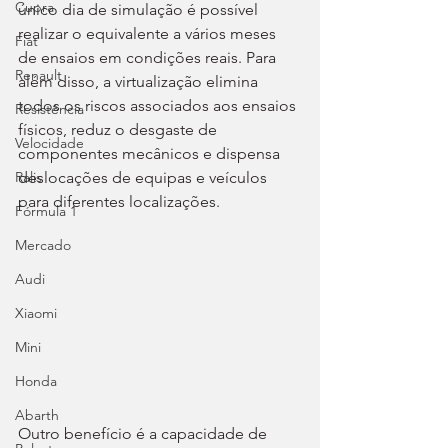
Cupra
único dia de simulação é possível 
realizar o equivalente a vários meses 
Fiat
de ensaios em condições reais. Para 
Renault
além disso, a virtualização elimina 
todos os riscos associados aos ensaios 
Resistência
físicos, reduz o desgaste de 
Velocidade
componentes mecânicos e dispensa 
deslocações de equipas e veículos 
Ralis
para diferentes localizações.
Fórmula 1
Mercado
Audi
Xiaomi
Mini
Honda
Abarth
Outro benefício é a capacidade de 