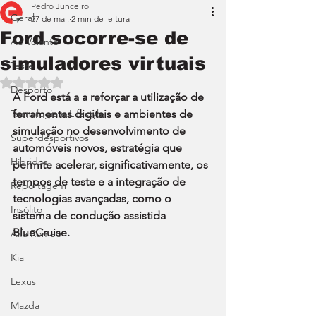
Pedro Junceiro
Geral
27 de mai.
2 min de leitura
Ford socorre-se de
Ao Volante
simuladores virtuais
Teste
Avaliado com NaN de 5 estrelas.
Desporto
A Ford está a a reforçar a utilização de 
Tecnologia e Lifestyle
ferramentas digitais e ambientes de 
simulação no desenvolvimento de 
Superdesportivos
automóveis novos, estratégia que 
Híbridos
permite acelerar, significativamente, os 
tempos de teste e a integração de 
Reportagem
tecnologias avançadas, como o 
Insólito
sistema de condução assistida 
BlueCruise.
Alfa Romeo
Kia
Lexus
Mazda