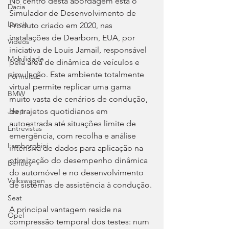
No centro desta abordagem está o 
Dacia
Simulador de Desenvolvimento de 
Lancia
Produto criado em 2020, nas 
instalações de Dearborn, EUA, por 
Videos
iniciativa de Louis Jamail, responsável 
Mobilidade
pela área de dinâmica de veículos e 
simulação. Este ambiente totalmente 
Fórmula E
virtual permite replicar uma gama 
BMW
muito vasta de cenários de condução, 
de trajetos quotidianos em 
Jeep
autoestrada até situações limite de 
Entrevistas
emergência, com recolha e análise 
Lamborghini
intensiva de dados para aplicação na 
otimização do desempenho dinâmica 
Bentley
do automóvel e no desenvolvimento 
Volkswagen
de sistemas de assistência à condução.
Seat
A principal vantagem reside na 
Opel
compressão temporal dos testes: num 