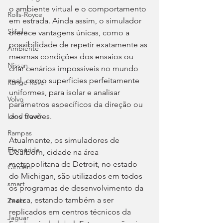
o ambiente virtual e o comportamento 
Rolls-Royce
em estrada. Ainda assim, o simulador 
Skoda
oferece vantagens únicas, como a 
possibilidade de repetir exatamente as 
Ambiente
mesmas condições dos ensaios ou 
Nissan
criar cenários impossíveis no mundo 
real, como superfícies perfeitamente 
Range Rover
uniformes, para isolar e analisar 
Volvo
parâmetros específicos da direção ou 
dos travões.
Land Rover
Rampas
Atualmente, os simuladores de 
Efeméride
Dearborn, cidade na área 
metropolitana de Detroit, no estado 
Citroën
do Michigan, são utilizados em todos 
smart
os programas de desenvolvimento da 
marca, estando também a ser 
Zeekr
replicados em centros técnicos da 
Jaguar