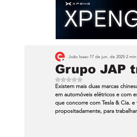
João Isaac
17 de jun. de 2025
2 min
Grupo JAP t
Avaliado com NaN de 5 estrelas.
Existem mais duas marcas chines
em automóveis elétricos e com es
que concorre com Tesla & Cia. e t
propositadamente, para trabalha