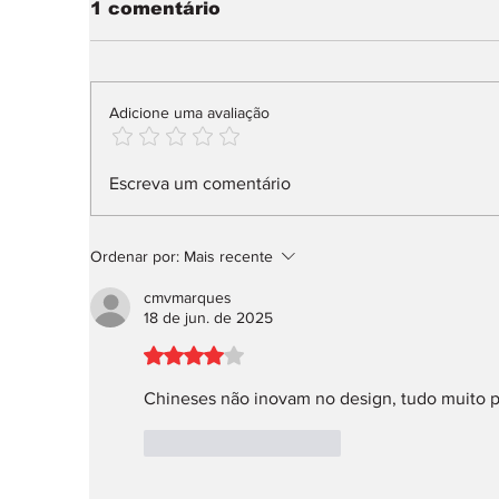
1 comentário
Adicione uma avaliação
Na Fortune Global 500,
N
Escreva um comentário
26 fabricantes
d
v
Ordenar por:
Mais recente
cmvmarques
18 de jun. de 2025
Avaliado com 4 de 5 estrelas.
Chineses não inovam no design, tudo muito 
Curtir
Responder