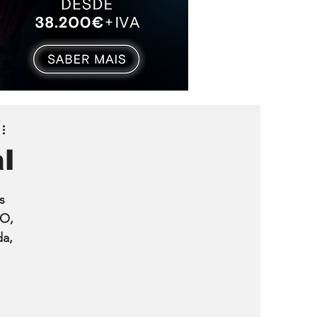
l
s 
O, 
a, 