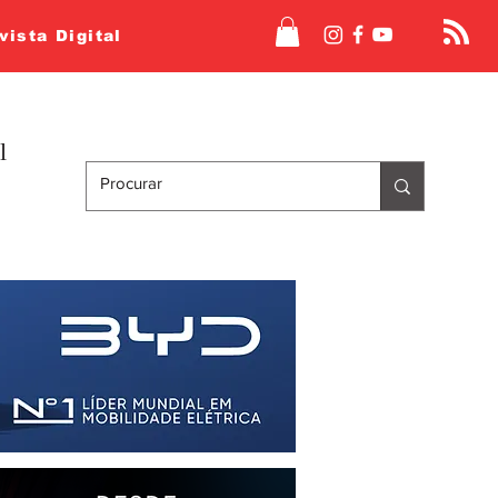
vista Digital
l