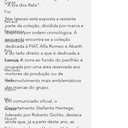
Cupra
“A Era dos Ralis”.
Fiat
Nas laterais está exposta a restante 
Renault
parte da coleção, dividida por marca e 
Resistência
disposta por ordem cronológica. À 
esquerda encontra-se a coleção 
Velocidade
dedicada à FIAT, Alfa Romeo e Abarth 
Ralis
e do lado direito a que é dedicada à 
Lancia. A zona ao fundo do pavilhão é 
Fórmula 1
ocupada por uma área reservada aos 
Mercado
motores de produção ou de 
Audi
desenvolvimento mais emblemáticos 
das marcas do grupo.
Xiaomi
Mini
Em comunicado oficial, o 
Departamento Stellantis Heritage, 
Honda
liderado por Roberto Giolito, destaca 
Abarth
ainda que, já a partir deste ano, as 