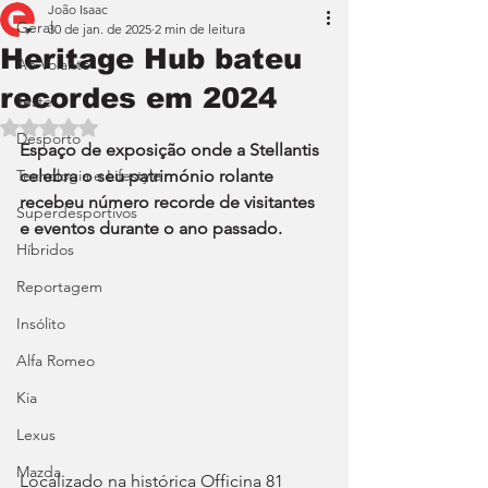
João Isaac
Geral
30 de jan. de 2025
2 min de leitura
Heritage Hub bateu
Ao Volante
recordes em 2024
Teste
Avaliado com NaN de 5 estrelas.
Desporto
Espaço de exposição onde a Stellantis 
Tecnologia e Lifestyle
celebra o seu património rolante 
recebeu número recorde de visitantes 
Superdesportivos
e eventos durante o ano passado.
Híbridos
Reportagem
Insólito
Alfa Romeo
Kia
Lexus
Mazda
Localizado na histórica Officina 81 