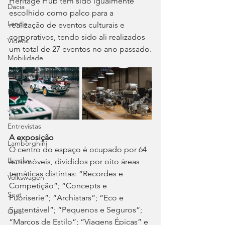
Heritage Hub tem sido igualmente 
Dacia
escolhido como palco para a 
Lancia
realização de eventos culturais e 
corporativos, tendo sido ali realizados 
Videos
um total de 27 eventos no ano passado.
Mobilidade
Fórmula E
BMW
Jeep
Entrevistas
A exposição
Lamborghini
O centro do espaço é ocupado por 64 
Bentley
automóveis, divididos por oito áreas 
temáticas distintas: “Recordes e 
Volkswagen
Competição”; “Concepts e 
Seat
Fuoriserie”; “Archistars”; “Eco e 
Sustentável”; “Pequenos e Seguros”; 
Opel
“Marcos de Estilo”; “Viagens Épicas” e 