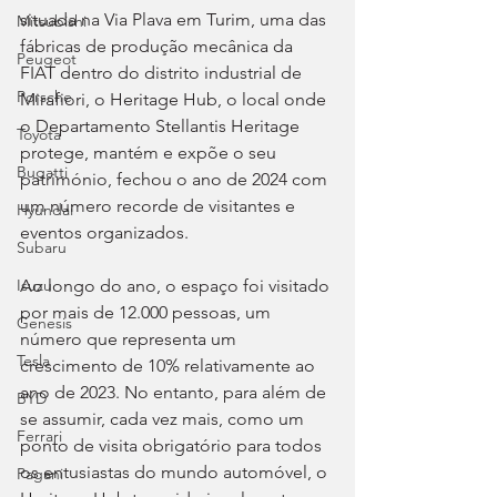
situada na Via Plava em Turim, uma das 
Mitsubishi
fábricas de produção mecânica da 
Peugeot
FIAT dentro do distrito industrial de 
Porsche
Mirafiori, o Heritage Hub, o local onde 
o Departamento Stellantis Heritage 
Toyota
protege, mantém e expõe o seu 
Bugatti
património, fechou o ano de 2024 com 
um número recorde de visitantes e 
Hyundai
eventos organizados.
Subaru
Ao longo do ano, o espaço foi visitado 
Isuzu
por mais de 12.000 pessoas, um 
Genesis
número que representa um 
Tesla
crescimento de 10% relativamente ao 
ano de 2023. No entanto, para além de 
BYD
se assumir, cada vez mais, como um 
Ferrari
ponto de visita obrigatório para todos 
os entusiastas do mundo automóvel, o 
Pagani