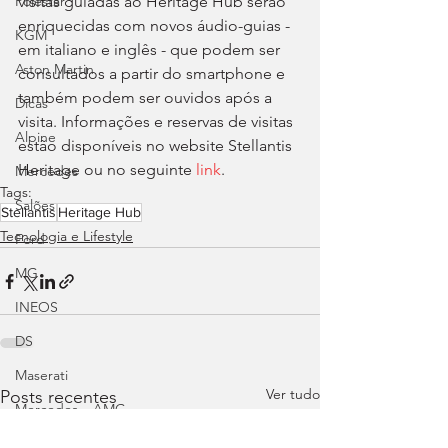
Polestar
visitas guiadas ao Heritage Hub serão 
enriquecidas com novos áudio-guias - 
KGM
em italiano e inglês - que podem ser 
Aston Martin
consultados a partir do smartphone e 
também podem ser ouvidos após a 
Dicas
visita. Informações e reservas de visitas 
Alpine
estão disponíveis no website Stellantis 
Heritage ou no seguinte 
link
.
Mercedes
Tags:
Salões
Stellantis
Heritage Hub
Tecnologia e Lifestyle
Ford
MG
INEOS
DS
Maserati
Ver tudo
Posts recentes
Mercedes – AMG
Suzuki