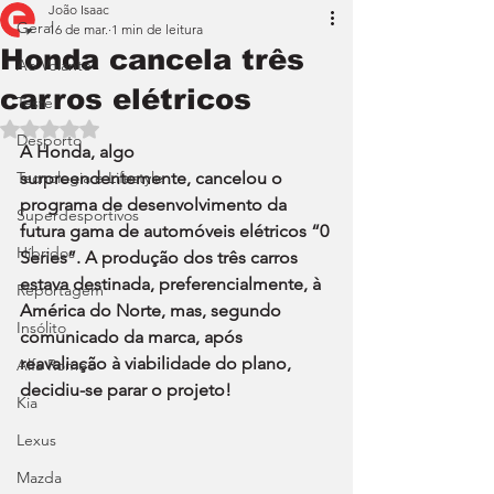
João Isaac
Geral
16 de mar.
1 min de leitura
Honda cancela três
Ao Volante
carros elétricos
Teste
Avaliado com NaN de 5 estrelas.
Desporto
A Honda, algo 
Tecnologia e Lifestyle
surpreendentemente, cancelou o 
programa de desenvolvimento da 
Superdesportivos
futura gama de automóveis elétricos “0 
Híbridos
Series”. A produção dos três carros 
estava destinada, preferencialmente, à 
Reportagem
América do Norte, mas, segundo 
Insólito
comunicado da marca, após 
reavaliação à viabilidade do plano, 
Alfa Romeo
decidiu-se parar o projeto!
Kia
Lexus
Mazda