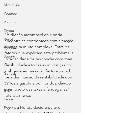
Mitsubishi
Peugeot
Porsche
Toyota
“A divisão automóvel da Honda 
Bugatti
encontra-se confrontada com situação 
financeira muito complexa. Entre os 
Hyundai
fatores que explicam este problema, a 
Subaru
incapacidade de responder com mais 
flexibilidade a todas as mudanças no 
Isuzu
ambiente empresarial, facto agravado 
Genesis
pela diminuição da rentabilidade dos 
Tesla
carros a gasolina ou híbridos, devido 
ao impacto das taxas alfandegárias”, 
BYD
refere a marca.
Ferrari
Assim, a Honda decidiu parar o 
Pagani