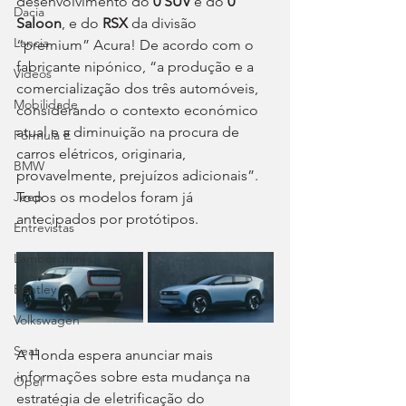
desenvolvimento do 
0 SUV
 e do 
0 
Dacia
Saloon
, e do 
RSX
 da divisão 
Lancia
“premium” Acura! De acordo com o 
fabricante nipónico, “a produção e a 
Videos
comercialização dos três automóveis, 
Mobilidade
considerando o contexto económico 
atual e a diminuição na procura de 
Fórmula E
carros elétricos, originaria, 
BMW
provavelmente, prejuízos adicionais”. 
Todos os modelos foram já 
Jeep
antecipados por protótipos.
Entrevistas
Lamborghini
Bentley
Volkswagen
Seat
A Honda espera anunciar mais 
informações sobre esta mudança na 
Opel
estratégia de eletrificação do 