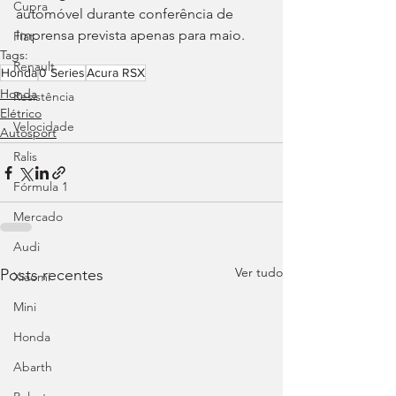
Cupra
automóvel durante conferência de 
Imprensa prevista apenas para maio.
Fiat
Tags:
Renault
Honda
0 Series
Acura RSX
Honda
Resistência
Elétrico
Velocidade
Autosport
Ralis
Fórmula 1
Mercado
Audi
Ver tudo
Posts recentes
Xiaomi
Mini
Honda
Abarth