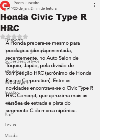
Pedro Junceiro
Geral
20 de jan.
2 min de leitura
Honda Civic Type R
Ao Volante
HRC
Teste
Avaliado com NaN de 5 estrelas.
Desporto
A Honda prepara-se mesmo para 
Tecnologia e Lifestyle
produzir a gama apresentada, 
recentemente, no Auto Salon de 
Superdesportivos
Tóquio, Japão, pela divisão de 
Híbridos
competição HRC (acrónimo de Honda 
Racing Corporation). Entre as 
Reportagem
novidades encontrava-se o Civic Type R 
Insólito
HRC Concept, que aproxima mais as 
versões de estrada e pista do 
Alfa Romeo
segmento C da marca nipónica.
Kia
Lexus
Mazda