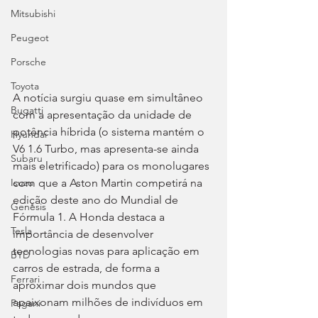
Mitsubishi
Peugeot
Porsche
Toyota
A notícia surgiu quase em simultâneo 
Bugatti
com a apresentação da unidade de 
potência híbrida (o sistema mantém o 
Hyundai
V6 1.6 Turbo, mas apresenta-se ainda 
Subaru
mais eletrificado) para os monolugares 
com que a Aston Martin competirá na 
Isuzu
edição deste ano do Mundial de 
Genesis
Fórmula 1. A Honda destaca a 
Tesla
importância de desenvolver 
tecnologias novas para aplicação em 
BYD
carros de estrada, de forma a 
Ferrari
aproximar dois mundos que 
apaixonam milhões de indivíduos em 
Pagani