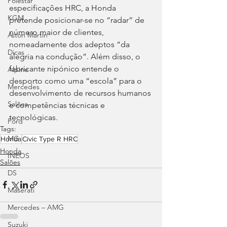
Polestar
especificações HRC, a Honda 
KGM
pretende posicionar-se no “radar” de 
número maior de clientes, 
Aston Martin
nomeadamente dos adeptos “da 
Dicas
alegria na condução”. Além disso, o 
fabricante nipónico entende o 
Alpine
desporto como uma “escola” para o 
Mercedes
desenvolvimento de recursos humanos 
Salões
e competências técnicas e 
tecnológicas.
Ford
Tags:
MG
Honda
Civic Type R HRC
Honda
INEOS
Salões
DS
Maserati
Mercedes – AMG
Suzuki