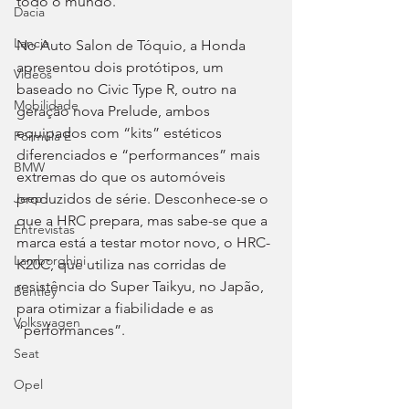
todo o mundo.
Dacia
Lancia
No Auto Salon de Tóquio, a Honda 
apresentou dois protótipos, um 
Videos
baseado no Civic Type R, outro na 
Mobilidade
geração nova Prelude, ambos 
equipados com “kits” estéticos 
Fórmula E
diferenciados e “performances” mais 
BMW
extremas do que os automóveis 
produzidos de série. Desconhece-se o 
Jeep
que a HRC prepara, mas sabe-se que a 
Entrevistas
marca está a testar motor novo, o HRC-
Lamborghini
K20C, que utiliza nas corridas de 
resistência do Super Taikyu, no Japão, 
Bentley
para otimizar a fiabilidade e as 
Volkswagen
“performances”.
Seat
Opel