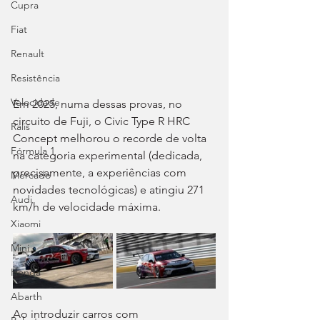
Cupra
Fiat
Renault
Resistência
Velocidade
Em 2025, numa dessas provas, no 
circuito de Fuji, o Civic Type R HRC 
Ralis
Concept melhorou o recorde de volta 
Fórmula 1
na categoria experimental (dedicada, 
precisamente, a experiências com 
Mercado
novidades tecnológicas) e atingiu 271 
Audi
km/h de velocidade máxima.
Xiaomi
Mini
Honda
Abarth
Ao introduzir carros com 