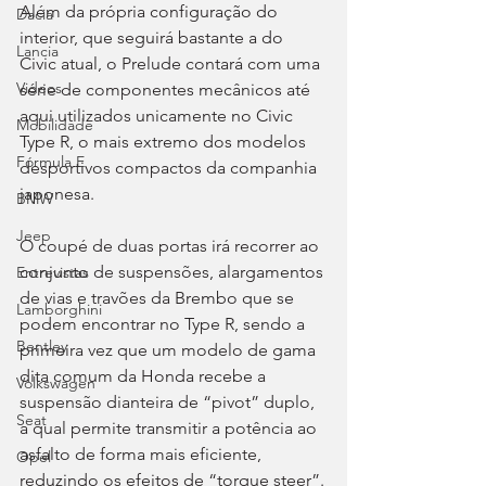
Além da própria configuração do 
Dacia
interior, que seguirá bastante a do 
Lancia
Civic atual, o Prelude contará com uma 
Videos
série de componentes mecânicos até 
aqui utilizados unicamente no Civic 
Mobilidade
Type R, o mais extremo dos modelos 
Fórmula E
desportivos compactos da companhia 
japonesa.
BMW
Jeep
O coupé de duas portas irá recorrer ao 
conjunto de suspensões, alargamentos 
Entrevistas
de vias e travões da Brembo que se 
Lamborghini
podem encontrar no Type R, sendo a 
Bentley
primeira vez que um modelo de gama 
dita comum da Honda recebe a 
Volkswagen
suspensão dianteira de “pivot” duplo, 
Seat
a qual permite transmitir a potência ao 
asfalto de forma mais eficiente, 
Opel
reduzindo os efeitos de “torque steer”.