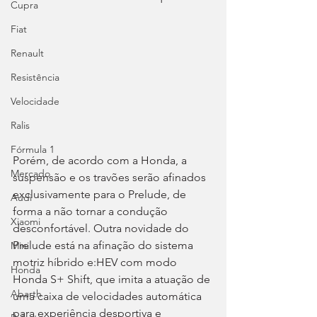
Cupra
Fiat
Renault
Resistência
Velocidade
Ralis
Fórmula 1
Porém, de acordo com a Honda, a 
Mercado
suspensão e os travões serão afinados 
exclusivamente para o Prelude, de 
Audi
forma a não tornar a condução 
Xiaomi
desconfortável. Outra novidade do 
Prelude está na afinação do sistema 
Mini
motriz híbrido e:HEV com modo 
Honda
Honda S+ Shift, que imita a atuação de 
Abarth
uma caixa de velocidades automática 
para experiência desportiva e 