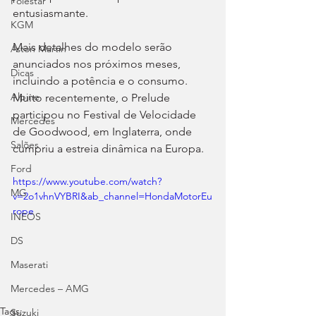
Polestar
entusiasmante.
KGM
Mais detalhes do modelo serão 
Aston Martin
anunciados nos próximos meses, 
Dicas
incluindo a potência e o consumo. 
Alpine
Muito recentemente, o Prelude 
participou no Festival de Velocidade 
Mercedes
de Goodwood, em Inglaterra, onde 
Salões
cumpriu a estreia dinâmica na Europa.
Ford
https://www.youtube.com/watch?
MG
v=2o1vhnVYBRI&ab_channel=HondaMotorEu
rope
INEOS
DS
Maserati
Mercedes – AMG
Tags:
Suzuki