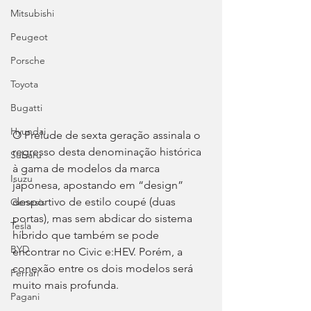
Mitsubishi
Peugeot
Porsche
Toyota
Bugatti
Hyundai
O Prelude de sexta geração assinala o 
regresso desta denominação histórica 
Subaru
à gama de modelos da marca 
Isuzu
japonesa, apostando em “design” 
desportivo de estilo coupé (duas 
Genesis
portas), mas sem abdicar do sistema 
Tesla
híbrido que também se pode 
BYD
encontrar no Civic e:HEV. Porém, a 
conexão entre os dois modelos será 
Ferrari
muito mais profunda.
Pagani