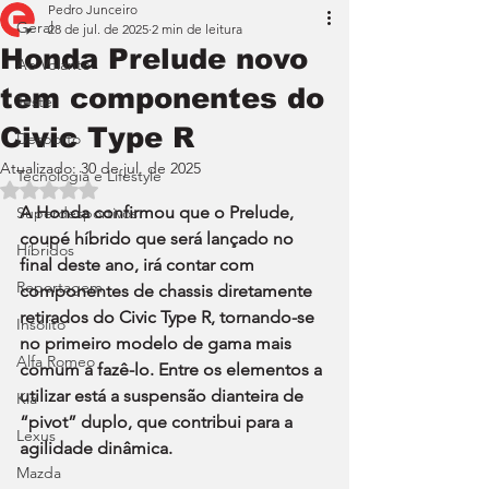
Pedro Junceiro
Geral
28 de jul. de 2025
2 min de leitura
Honda Prelude novo
Ao Volante
tem componentes do
Teste
Civic Type R
Desporto
Atualizado:
30 de jul. de 2025
Tecnologia e Lifestyle
Avaliado com NaN de 5 estrelas.
A Honda confirmou que o Prelude, 
Superdesportivos
coupé híbrido que será lançado no 
Híbridos
final deste ano, irá contar com 
Reportagem
componentes de chassis diretamente 
retirados do Civic Type R, tornando-se 
Insólito
no primeiro modelo de gama mais 
Alfa Romeo
comum a fazê-lo. Entre os elementos a 
utilizar está a suspensão dianteira de 
Kia
“pivot” duplo, que contribui para a 
Lexus
agilidade dinâmica.
Mazda