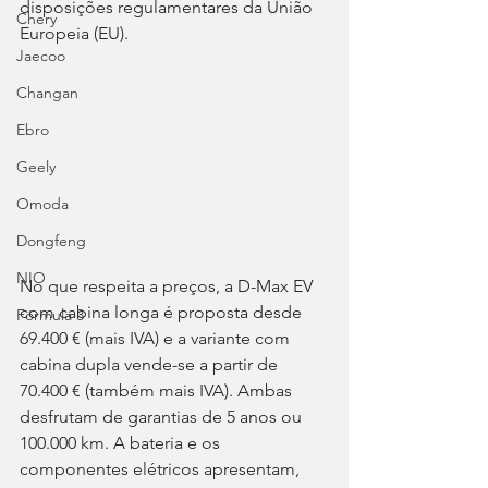
disposições regulamentares da União 
Chery
Europeia (EU).
Jaecoo
Changan
Ebro
Geely
Omoda
Dongfeng
NIO
No que respeita a preços, a D-Max EV 
com cabina longa é proposta desde 
Fórmula 3
69.400 € (mais IVA) e a variante com 
cabina dupla vende-se a partir de 
70.400 € (também mais IVA). Ambas 
desfrutam de garantias de 5 anos ou 
100.000 km. A bateria e os 
componentes elétricos apresentam, 