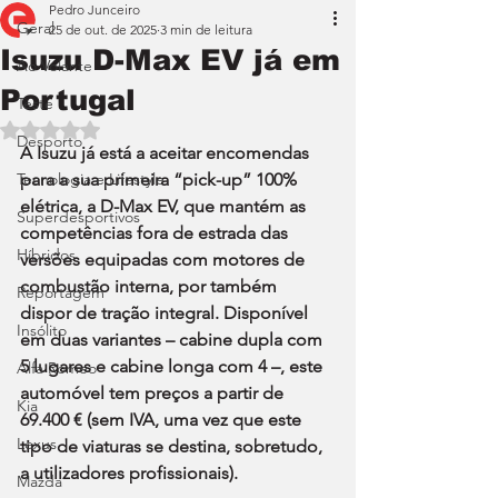
Pedro Junceiro
Geral
25 de out. de 2025
3 min de leitura
Isuzu D-Max EV já em
Ao Volante
Portugal
Teste
Avaliado com NaN de 5 estrelas.
Desporto
A Isuzu já está a aceitar encomendas 
Tecnologia e Lifestyle
para a sua primeira “pick-up” 100% 
elétrica, a D-Max EV, que mantém as 
Superdesportivos
competências fora de estrada das 
Híbridos
versões equipadas com motores de 
combustão interna, por também 
Reportagem
dispor de tração integral. Disponível 
Insólito
em duas variantes – cabine dupla com 
5 lugares e cabine longa com 4 –, este 
Alfa Romeo
automóvel tem preços a partir de 
Kia
69.400 € (sem IVA, uma vez que este 
Lexus
tipo de viaturas se destina, sobretudo, 
a utilizadores profissionais).
Mazda