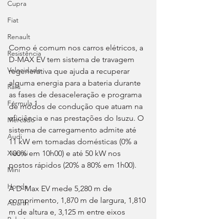
Cupra
Fiat
Renault
Como é comum nos carros elétricos, a 
Resistência
D-MAX EV tem sistema de travagem 
Velocidade
regenerativa que ajuda a recuperar 
alguma energia para a bateria durante 
Ralis
as fases de desaceleração e programa 
Fórmula 1
de modos de condução que atuam na 
eficiência e nas prestações do Isuzu. O 
Mercado
sistema de carregamento admite até 
Audi
11 kW em tomadas domésticas (0% a 
100% em 10h00) e até 50 kW nos 
Xiaomi
postos rápidos (20% a 80% em 1h00).
Mini
Honda
A D-Max EV mede 5,280 m de 
comprimento, 1,870 m de largura, 1,810 
Abarth
m de altura e, 3,125 m entre eixos 