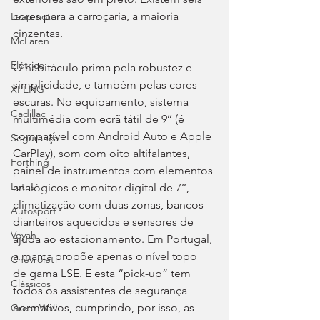
cores para a carroçaria, a maioria 
Leapmotor
cinzentas.
McLaren
Elétrico
O habitáculo prima pela robustez e 
simplicidade, e também pelas cores 
XPENG
escuras. No equipamento, sistema 
Cadillac
multimédia com ecrã tátil de 9’’ (é 
compatível com Android Auto e Apple 
Segurança
CarPlay), som com oito altifalantes, 
Forthing
painel de instrumentos com elementos 
Lotus
analógicos e monitor digital de 7’’, 
climatização com duas zonas, bancos 
Autosport
dianteiros aquecidos e sensores de 
Voyah
ajuda ao estacionamento. Em Portugal, 
a marca propõe apenas o nível topo 
Chevrolet
de gama LSE. E esta “pick-up” tem 
Clássicos
todos os assistentes de segurança 
normativos, cumprindo, por isso, as 
Great Wall