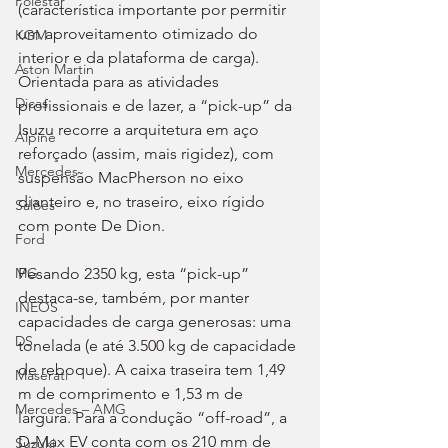
Polestar
(característica importante por permitir 
um aproveitamento otimizado do 
KGM
interior e da plataforma de carga). 
Aston Martin
Orientada para as atividades 
Dicas
profissionais e de lazer, a “pick-up” da 
Isuzu recorre a arquitetura em aço 
Alpine
reforçado (assim, mais rigidez), com 
Mercedes
suspensão MacPherson no eixo 
dianteiro e, no traseiro, eixo rígido 
Salões
com ponte De Dion.
Ford
Pesando 2350 kg, esta “pick-up” 
MG
destaca-se, também, por manter 
INEOS
capacidades de carga generosas: uma 
DS
tonelada (e até 3.500 kg de capacidade 
de reboque). A caixa traseira tem 1,49 
Maserati
m de comprimento e 1,53 m de 
Mercedes – AMG
largura. Para a condução “off-road”, a 
D-Max EV conta com os 210 mm de 
Suzuki