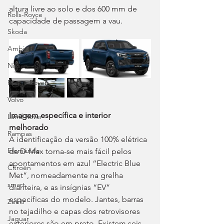
altura livre ao solo e dos 600 mm de 
Rolls-Royce
capacidade de passagem a vau.
Skoda
Ambiente
Nissan
Range Rover
Volvo
Imagem específica e interior 
Land Rover
melhorado
Rampas
A identificação da versão 100% elétrica 
Efeméride
da D-Max torna-se mais fácil pelos 
apontamentos em azul “Electric Blue 
Citroën
Met”, nomeadamente na grelha 
smart
dianteira, e as insígnias “EV” 
específicas do modelo. Jantes, barras 
Zeekr
no tejadilho e capas dos retrovisores 
Jaguar
exteriores são em preto. Existem seis 