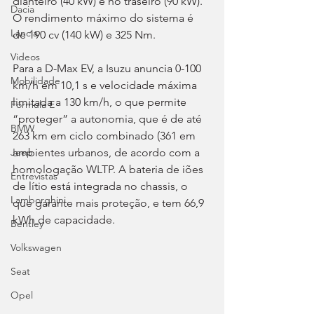
dianteiro (40 kW) e no traseiro (90 kW). 
Dacia
O rendimento máximo do sistema é 
Lancia
de 190 cv (140 kW) e 325 Nm.
Videos
Para a D-Max EV, a Isuzu anuncia 0-100 
Mobilidade
km/h em 10,1 s e velocidade máxima 
limitada a 130 km/h, o que permite 
Fórmula E
“proteger” a autonomia, que é de até 
BMW
263 km em ciclo combinado (361 em 
ambientes urbanos, de acordo com a 
Jeep
homologação WLTP. A bateria de iões 
Entrevistas
de lítio está integrada no chassis, o 
Lamborghini
que garante mais proteção, e tem 66,9 
kWh de capacidade.
Bentley
Volkswagen
Seat
Opel