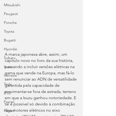
Mitsubishi
Peugeot
Porsche
Toyota
Bugatti
Hyundai
A marca japonesa abre, assim, um 
Subaru
capítulo novo no livro da sua história, 
passando a incluir versões elétricas na 
Isuzu
gama que vende na Europa, mas fá-lo 
Genesis
sem renunciar ao ADN de versatilidade 
Tesla
garantida pela capacidade de 
movimentar-se fora de estrada, terreno 
BYD
em que a Isuzu ganhou notoriedade. E 
Ferrari
tal é possível só devido à combinação 
dos motores elétricos no eixo 
Pagani