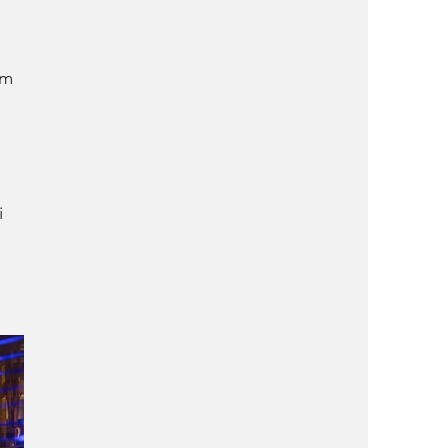
om 
i 