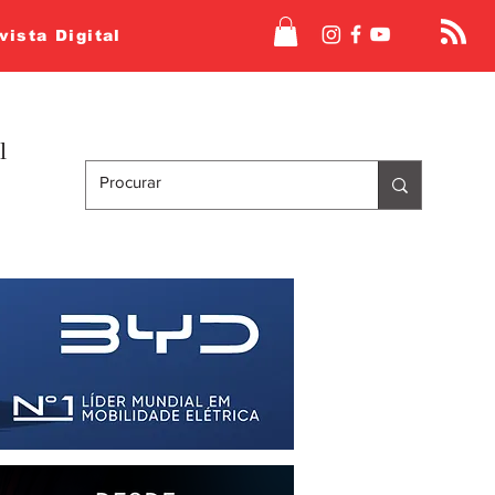
vista Digital
l