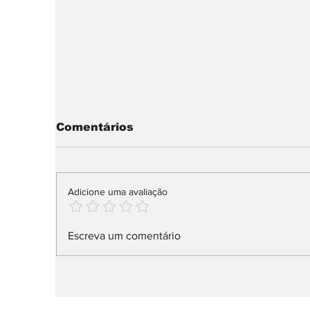
Comentários
Adicione uma avaliação
Elétricos dominam
F
Escreva um comentário
vendas na Alemanha
a
2