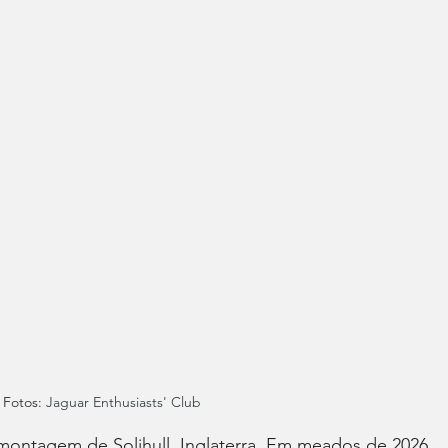
Fotos: 
Jaguar Enthusiasts' Club
 montagem de Solihull, Inglaterra. Em meados de 2026, 