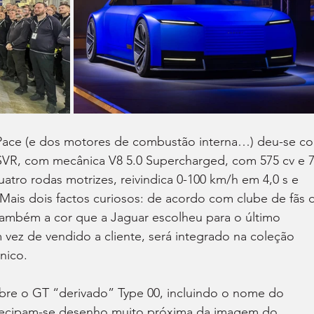
-Pace (e dos motores de combustão interna…) deu-se c
VR, com mecânica V8 5.0 Supercharged, com 575 cv e 7
tro rodas motrizes, reivindica 0-100 km/h em 4,0 s e 
ais dois factos curiosos: de acordo com clube de fãs 
também a cor que a Jaguar escolheu para o último 
vez de vendido a cliente, será integrado na coleção 
nico.
e o GT “derivado” Type 00, incluindo o nome do 
ecipam-se desenho muito próxima da imagem do 