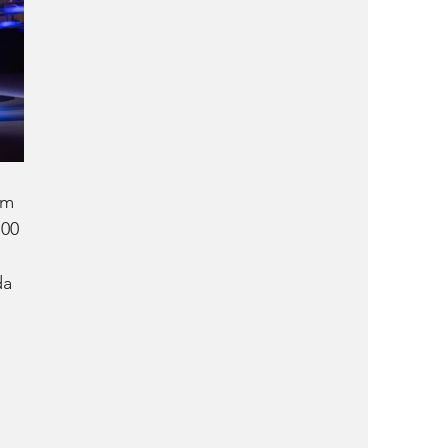
om 
00 
da 