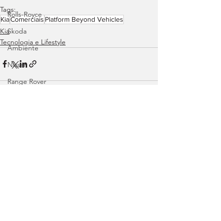
Tags:
Rolls-Royce
Kia
Comerciais
Platform Beyond Vehicles
Kia
Skoda
Tecnologia e Lifestyle
Ambiente
Nissan
Range Rover
Volvo
Land Rover
Ver tudo
Posts recentes
Rampas
Efeméride
Citroën
smart
Zeekr
Jaguar