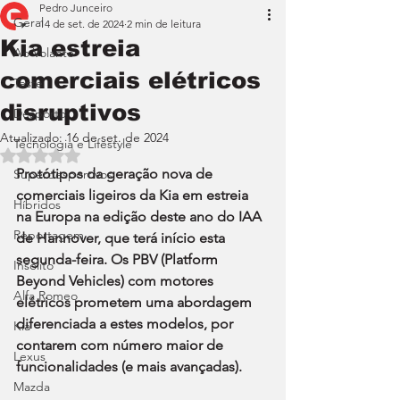
Pedro Junceiro
Geral
14 de set. de 2024
2 min de leitura
Kia estreia
Ao Volante
comerciais elétricos
Teste
disruptivos
Desporto
Atualizado:
16 de set. de 2024
Tecnologia e Lifestyle
Avaliado com NaN de 5 estrelas.
Protótipos da geração nova de 
Superdesportivos
comerciais ligeiros da Kia em estreia 
Híbridos
na Europa na edição deste ano do IAA 
Reportagem
de Hannover, que terá início esta 
segunda-feira. Os PBV (Platform 
Insólito
Beyond Vehicles) com motores 
Alfa Romeo
elétricos prometem uma abordagem 
diferenciada a estes modelos, por 
Kia
contarem com número maior de 
Lexus
funcionalidades (e mais avançadas).
Mazda