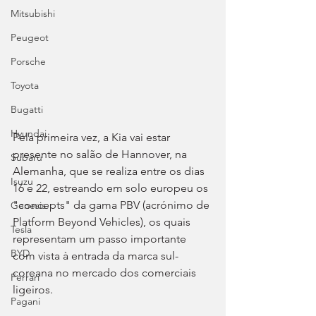
Mitsubishi
Peugeot
Porsche
Toyota
Bugatti
Hyundai
Pela primeira vez, a Kia vai estar 
presente no salão de Hannover, na 
Subaru
Alemanha, que se realiza entre os dias 
Isuzu
16 e 22, estreando em solo europeu os 
"concepts" da gama PBV (acrónimo de 
Genesis
Platform Beyond Vehicles), os quais 
Tesla
representam um passo importante 
BYD
com vista à entrada da marca sul-
coreana no mercado dos comerciais 
Ferrari
ligeiros.
Pagani