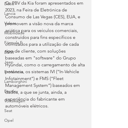
Os PBV da Kia foram apresentados em 
Dacia
2023, na Feira de Eletrónica de 
Lancia
Consumo de Las Vegas (CES), EUA, e 
Videos
promovem a visão nova da marca 
asiática para os veículos comerciais, 
Mobilidade
construídos para fins específicos e 
Fórmula E
otimizados para a utilização de cada 
tipo de cliente, com soluções 
BMW
baseadas em "software" do Grupo 
Jeep
Hyundai, como o carregamento de alta 
potência, os sistemas IVI (“In-Vehicle 
Entrevistas
Infotainment”) e FMS (“Fleet 
Lamborghini
Management System”) baseados em 
Bentley
dados, a que se junta, ainda, a 
experiência do fabricante em 
Volkswagen
automóveis elétricos.
Seat
Opel