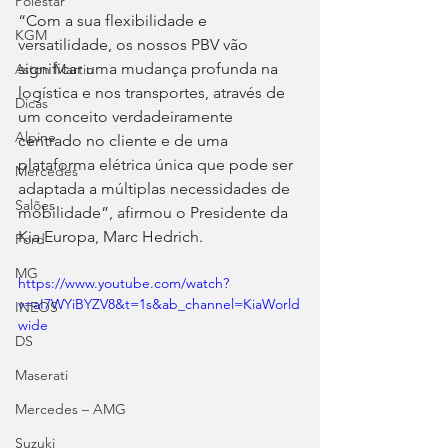
Polestar
“Com a sua flexibilidade e 
KGM
versatilidade, os nossos PBV vão 
significar uma mudança profunda na 
Aston Martin
logística e nos transportes, através de 
Dicas
um conceito verdadeiramente 
Alpine
centrado no cliente e de uma 
plataforma elétrica única que pode ser 
Mercedes
adaptada a múltiplas necessidades de 
Salões
mobilidade”, afirmou o Presidente da 
Kia Europa, Marc Hedrich. 
Ford
MG
https://www.youtube.com/watch?
v=aI7WYiBYZV8&t=1s&ab_channel=KiaWorld
INEOS
wide
DS
Maserati
Mercedes – AMG
Suzuki