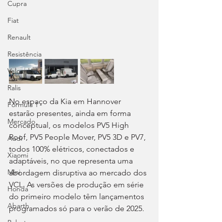
Cupra
Fiat
Renault
Resistência
Velocidade
Ralis
No espaço da Kia em Hannover 
Fórmula 1
estarão presentes, ainda em forma 
Mercado
conceptual, os modelos PV5 High 
Roof, PV5 People Mover, PV5 3D e PV7, 
Audi
todos 100% elétricos, conectados e 
Xiaomi
adaptáveis, no que representa uma 
Mini
abordagem disruptiva ao mercado dos 
VCL. As versões de produção em série 
Honda
do primeiro modelo têm lançamentos 
Abarth
programados só para o verão de 2025.