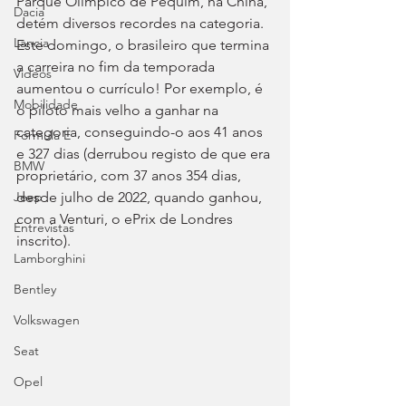
Parque Olímpico de Pequim, na China, 
Dacia
detém diversos recordes na categoria. 
Lancia
Este domingo, o brasileiro que termina 
a carreira no fim da temporada 
Videos
aumentou o currículo! Por exemplo, é 
Mobilidade
o piloto mais velho a ganhar na 
categoria, conseguindo-o aos 41 anos 
Fórmula E
e 327 dias (derrubou registo de que era 
BMW
proprietário, com 37 anos 354 dias, 
desde julho de 2022, quando ganhou, 
Jeep
com a Venturi, o ePrix de Londres 
Entrevistas
inscrito).
Lamborghini
Bentley
Volkswagen
Seat
Opel