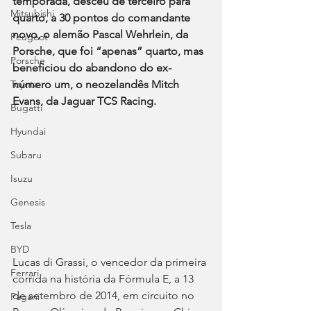
temporada, desceu de terceiro para 
Mitsubishi
quarto, a 30 pontos do comandante 
novo, o alemão Pascal Wehrlein, da 
Peugeot
Porsche, que foi “apenas” quarto, mas 
Porsche
beneficiou do abandono do ex-
Toyota
número um, o neozelandês Mitch 
Evans, da Jaguar TCS Racing.
Bugatti
Hyundai
Subaru
Isuzu
Genesis
Tesla
BYD
Lucas di Grassi, o vencedor da primeira 
Ferrari
corrida na história da Fórmula E, a 13 
de setembro de 2014, em circuito no 
Pagani