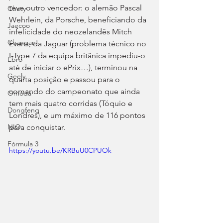
teve outro vencedor: o alemão Pascal 
Chery
Wehrlein, da Porsche, beneficiando da 
Jaecoo
infelicidade do neozelandês Mitch 
Changan
Evans, da Jaguar (problema técnico no 
I-Type 7 da equipa britânica impediu-o 
Ebro
até de iniciar o ePrix…), terminou na 
Geely
quarta posição e passou para o 
comando do campeonato que ainda 
Omoda
tem mais quatro corridas (Tóquio e 
Dongfeng
Londres), e um máximo de 116 pontos 
NIO
para conquistar.
Fórmula 3
https://youtu.be/KRBuU0CPUOk