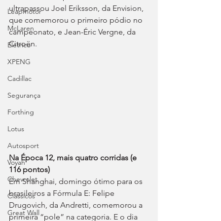
ultrapassou Joel Eriksson, da Envision, 
Leapmotor
que comemorou o primeiro pódio no 
McLaren
campeonato, e Jean-Éric Vergne, da 
Citroën.
Elétrico
XPENG
Cadillac
Segurança
Forthing
Lotus
Autosport
Na Época 12, mais quatro corridas (e 
Voyah
116 pontos)
Chevrolet
Em Shanghai, domingo ótimo para os 
brasileiros a Fórmula E: Felipe 
Clássicos
Drugovich, da Andretti, comemorou a 
Great Wall
primeira “pole” na categoria. E o dia 