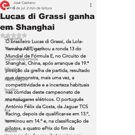
José Caetano
Geral
5 de jul.
2 min de leitura
Lucas di Grassi ganha
Ao Volante
em Shanghai
Teste
Avaliado com NaN de 5 estrelas.
Desporto
O brasileiro Lucas di Grassi, da Lola-
Tecnologia e Lifestyle
Yamaha ABT, ganhou a ronda 13 do 
Mundial de Fórmula E, no Circuito de 
Superdesportivos
Shanghai, China, após arranque da 19.ª 
Híbridos
posição da grelha de partida, resultado 
que demonstra, mais uma vez, a 
Reportagem
competitividade e a incerteza habituais 
Insólito
nas corridas deste campeonato de 
monolugares elétricos. O português 
Alfa Romeo
António Félix da Costa, da Jaguar TCS 
Kia
Racing, depois de qualificar-se em 13.º, 
Lexus
terminou em 14.º e, na classificação de 
pilotos, a quatro ePrix do fim da 
Mazda