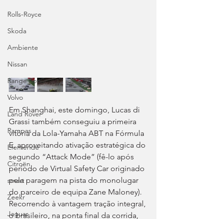
Rolls-Royce
Skoda
Ambiente
Nissan
Range Rover
Volvo
Em Shanghai, este domingo, Lucas di 
Land Rover
Grassi também conseguiu a primeira 
Rampas
vitória da Lola-Yamaha ABT na Fórmula 
E, aproveitando ativação estratégica do 
Efeméride
segundo “Attack Mode” (fê-lo após 
Citroën
período de Virtual Safety Car originado 
pela paragem na pista do monolugar 
smart
do parceiro de equipa Zane Maloney). 
Zeekr
Recorrendo à vantagem tração integral, 
Jaguar
o brasileiro, na ponta final da corrida, 