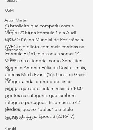
Polestar
KGM
Aston Martin
O brasileiro que competiu com a 
Dicas
Virgin (2010) na Fórmula 1 e a Audi 
(2012-2016) no Mundial de Resistência 
Alpine
(WEC) é o piloto com mais corridas na 
Mercedes
Fórmula E (161) e passou a somar 14 
Salões
vitórias na categoria, como Sébastien 
Buemi e António Félix da Costa – mais, 
Ford
apenas Mitch Evans (16). Lucas di Grassi 
MG
integra, ainda, o grupo de cinco 
pilotos que apresentam mais de 1000 
INEOS
pontos na categoria, que também 
DS
integra o português. E somam-se 42 
Maserati
pódios, quatro “poles” e o título 
conquistado na Época 3 (2016/17).
Mercedes – AMG
Suzuki