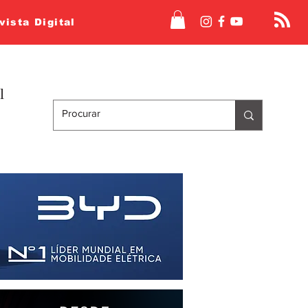
vista Digital
l