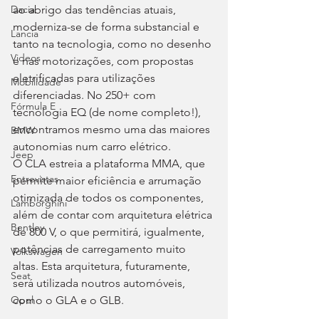
ao abrigo das tendências atuais, 
Dacia
moderniza-se de forma substancial e 
Lancia
tanto na tecnologia, como no desenho 
Videos
e nas motorizações, com propostas 
eletrificadas para utilizações 
Mobilidade
diferenciadas. No 250+ com 
Fórmula E
tecnologia EQ (de nome completo!), 
encontramos mesmo uma das maiores 
BMW
autonomias num carro elétrico.
Jeep
O CLA estreia a plataforma MMA, que 
Entrevistas
permite maior eficiência e arrumação 
otimizada de todos os componentes, 
Lamborghini
além de contar com arquitetura elétrica 
Bentley
de 800 V, o que permitirá, igualmente, 
potências de carregamento muito 
Volkswagen
altas. Esta arquitetura, futuramente, 
Seat
será utilizada noutros automóveis, 
como o GLA e o GLB.
Opel