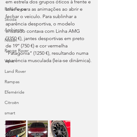
em estrela dos grupos óticos à frente e 
atrás e para as animações ao abrir e 
Rolls-Royce
fechar o veículo. Para sublinhar a 
Skoda
aparência desportiva, o modelo 
Ambiente
ensaiado contava com Linha AMG 
(3350 €), jantes desportivas em preto 
Nissan
de 19’’ (750 €) e cor vermelha 
Range Rover
“Patagónia” (1250 €), resultando numa 
aparência musculada (leia-se dinâmica).
Volvo
Land Rover
Rampas
Efeméride
Citroën
smart
Zeekr
Jaguar