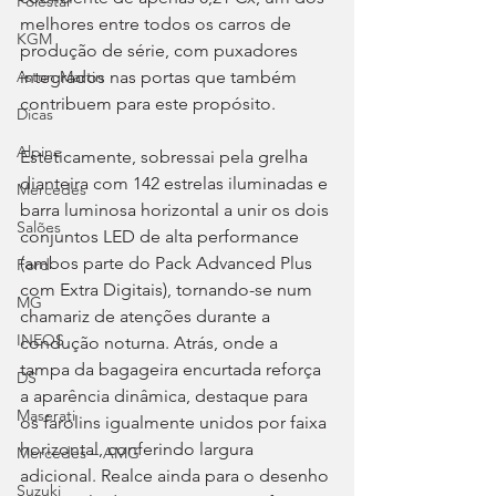
Polestar
melhores entre todos os carros de 
KGM
produção de série, com puxadores 
integrados nas portas que também 
Aston Martin
contribuem para este propósito.
Dicas
Alpine
Esteticamente, sobressai pela grelha 
dianteira com 142 estrelas iluminadas e 
Mercedes
barra luminosa horizontal a unir os dois 
Salões
conjuntos LED de alta performance 
(ambos parte do Pack Advanced Plus 
Ford
com Extra Digitais), tornando-se num 
MG
chamariz de atenções durante a 
INEOS
condução noturna. Atrás, onde a 
tampa da bagageira encurtada reforça 
DS
a aparência dinâmica, destaque para 
Maserati
os farolins igualmente unidos por faixa 
horizontal, conferindo largura 
Mercedes – AMG
adicional. Realce ainda para o desenho 
Suzuki