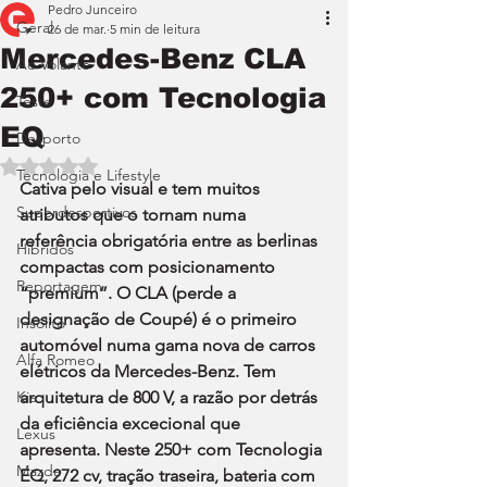
Pedro Junceiro
Geral
26 de mar.
5 min de leitura
Mercedes-Benz CLA
Ao Volante
250+ com Tecnologia
Teste
EQ
Desporto
Avaliado com NaN de 5 estrelas.
Tecnologia e Lifestyle
Cativa pelo visual e tem muitos 
Superdesportivos
atributos que o tornam numa 
referência obrigatória entre as berlinas 
Híbridos
compactas com posicionamento 
Reportagem
“premium”. O CLA (perde a 
designação de Coupé) é o primeiro 
Insólito
automóvel numa gama nova de carros 
Alfa Romeo
elétricos da Mercedes-Benz. Tem 
Kia
arquitetura de 800 V, a razão por detrás 
da eficiência excecional que 
Lexus
apresenta. Neste 250+ com Tecnologia 
Mazda
EQ, 272 cv, tração traseira, bateria com 