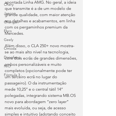
apontada Linha AMG. No geral, a ideia 
Chery
que transmite é a de um modelo de 
Jaecoo
grande qualidade, com maior atenção 
aos detalhes e acabamentos, em linha 
Changan
com os pergaminhos premium da 
Ebro
Mercedes.
Geely
Além disso, o CLA 250+ novo mostra-
Omoda
se ao mais alto nível na tecnologia, 
Dongfeng
com dois ecrãs de grandes dimensões, 
ambos personalizáveis e muito 
NIO
completos (opcionalmente pode ter 
Fórmula 3
um terceiro ecrã no lugar do 
passageiro). O da instrumentação 
mede 10,25’’ e o central tátil 14’’ 
polegadas, integrando sistema MB.OS 
novo para abordagem “zero layer” 
mais evoluída, ou seja, de acesso 
simples e intuitivo (adotando conceito 