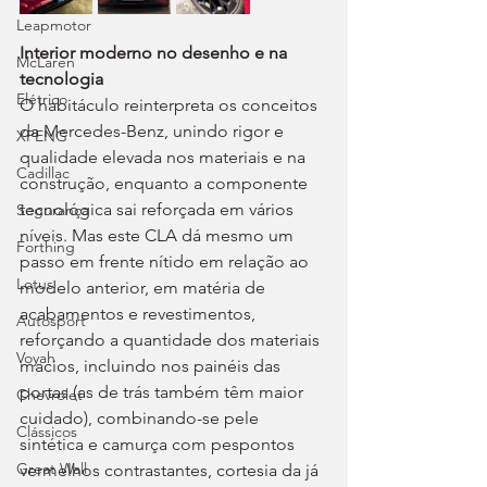
Leapmotor
Interior moderno no desenho e na 
McLaren
tecnologia
Elétrico
O habitáculo reinterpreta os conceitos 
da Mercedes-Benz, unindo rigor e 
XPENG
qualidade elevada nos materiais e na 
Cadillac
construção, enquanto a componente 
tecnológica sai reforçada em vários 
Segurança
níveis. Mas este CLA dá mesmo um 
Forthing
passo em frente nítido em relação ao 
Lotus
modelo anterior, em matéria de 
acabamentos e revestimentos, 
Autosport
reforçando a quantidade dos materiais 
Voyah
macios, incluindo nos painéis das 
portas (as de trás também têm maior 
Chevrolet
cuidado), combinando-se pele 
Clássicos
sintética e camurça com pespontos 
Great Wall
vermelhos contrastantes, cortesia da já 