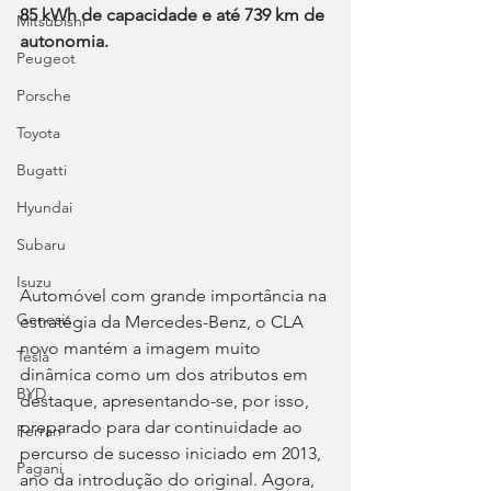
85 kWh de capacidade e até 739 km de 
Mitsubishi
autonomia.
Peugeot
Porsche
Toyota
Bugatti
Hyundai
Subaru
Isuzu
Automóvel com grande importância na 
Genesis
estratégia da Mercedes-Benz, o CLA 
novo mantém a imagem muito 
Tesla
dinâmica como um dos atributos em 
BYD
destaque, apresentando-se, por isso, 
preparado para dar continuidade ao 
Ferrari
percurso de sucesso iniciado em 2013, 
Pagani
ano da introdução do original. Agora, 