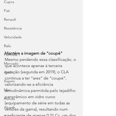
Cupra
Fiat
Renault
Resistência
Velocidade
Ralis
Mantém a imagem de “coupé”
Fórmula 1
Mesmo perdendo essa classificação, o 
Mercado
que acontece apenas à terceira 
geração (segunda em 2019), o CLA 
Audi
continua a ter “ares” de “coupé”, 
Xiaomi
valorizando-se a eficiência 
Mini
aerodinâmica permitida pelo tejadilho 
panorâmico em vidro curvo 
Honda
(equipamento de série em todas as 
Abarth
versões da gama), resultando num 
coeficiente de apenas 0,21 Cx, um dos 