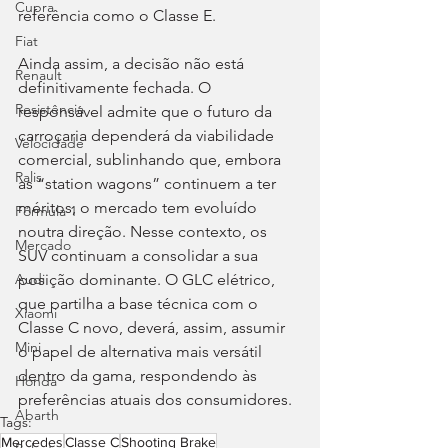
Cupra
referência como o Classe E.
Fiat
Ainda assim, a decisão não está 
Renault
definitivamente fechada. O 
Resistência
responsável admite que o futuro da 
carroçaria dependerá da viabilidade 
Velocidade
comercial, sublinhando que, embora 
Ralis
as “station wagons” continuem a ter 
méritos, o mercado tem evoluído 
Fórmula 1
noutra direção. Nesse contexto, os 
Mercado
SUV continuam a consolidar a sua 
posição dominante. O GLC elétrico, 
Audi
que partilha a base técnica com o 
Xiaomi
Classe C novo, deverá, assim, assumir 
Mini
o papel de alternativa mais versátil 
dentro da gama, respondendo às 
Honda
preferências atuais dos consumidores.
Abarth
Tags:
Mercedes
Classe C
Shooting Brake