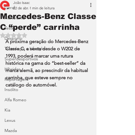
João Isaac
Geral
22 de abr.
1 min de leitura
Mercedes-Benz Classe
Ao Volante
C “perde” carrinha
Teste
Avaliado com NaN de 5 estrelas.
Desporto
A próxima geração do Mercedes-Benz 
Tecnologia e Lifestyle
Classe C, a sexta desde o W202 de 
1993, poderá marcar uma rutura 
Superdesportivos
histórica na gama do “best-seller” da 
Híbridos
marca alemã, ao prescindir da habitual 
carrinha, que esteve sempre no 
Reportagem
catálogo do automóvel.
Insólito
Alfa Romeo
Kia
Lexus
Mazda