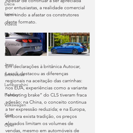
Apesar de continuar a ser apreciada 
Dacia
por entusiastas, a realidade comercial 
Lancia
tem vindo a afastar os construtores 
deste formato.
Videos
Mobilidade
Fórmula E
BMW
Jeep
Em declarações à britânica Autocar, 
Lesnik destacou as diferenças 
Entrevistas
regionais na aceitação das carrinhas: 
Lamborghini
nos EUA, experiências como a variante 
“shooting brake” do CLS tiveram fraca 
Bentley
adesão; na China, o conceito continua 
Volkswagen
a ter expressão reduzida; e na Europa, 
Seat
embora exista tradição, os preços 
elevados limitam os volumes de 
Opel
vendas, mesmo em automóveis de 