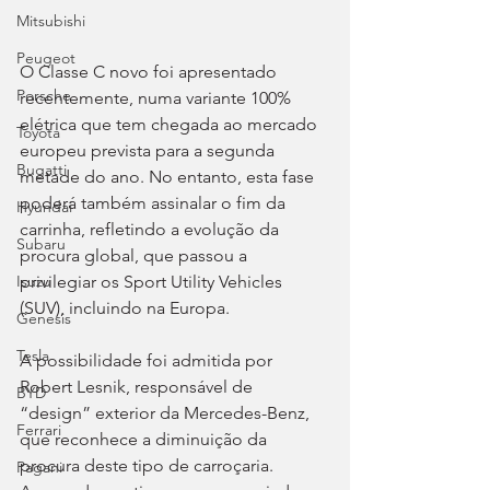
Mitsubishi
Peugeot
O Classe C novo foi apresentado 
Porsche
recentemente, numa variante 100% 
elétrica que tem chegada ao mercado 
Toyota
europeu prevista para a segunda 
Bugatti
metade do ano. No entanto, esta fase 
poderá também assinalar o fim da 
Hyundai
carrinha, refletindo a evolução da 
Subaru
procura global, que passou a 
privilegiar os Sport Utility Vehicles 
Isuzu
(SUV), incluindo na Europa.
Genesis
Tesla
A possibilidade foi admitida por 
Robert Lesnik, responsável de 
BYD
“design” exterior da Mercedes-Benz, 
Ferrari
que reconhece a diminuição da 
procura deste tipo de carroçaria. 
Pagani