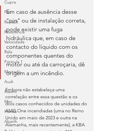
Cupra
Em caso de ausência desse 
Fiat
“pin” ou de instalação correta, 
Renault
pode existir uma fuga 
Resistência
hidráulica que, em caso de 
Velocidade
contacto do líquido com os 
Ralis
componentes quentes do 
Fórmula 1
motor ou até da carroçaria, dê 
Mercado
origem a um incêndio.
Audi
Embora não estabeleça uma 
Xiaomi
correlação entre essa questão e os 
Mini
dois casos conhecidos de unidades do 
AMG One incendiadas (uma no Reino 
Honda
Unido em maio de 2023 e outra na 
Abarth
Alemanha, mais recentemente), a KBA 