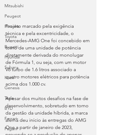
Mitsubishi
Peugeot
Projeto marcado pela exigência 
Porsche
técnica e pela excentricidade, o 
Toyota
Mercedes-AMG One foi concebido em 
Bugatti
torno de uma unidade de potência 
diretamente derivada do monolugar 
Hyundai
de Fórmula 1, ou seja, com um motor 
Subaru
V6 turbo de 1.6 litros associado a 
quatro motores elétricos para potência 
Isuzu
acima dos 1.000 cv.
Genesis
Tesla
Apesar dos muitos desafios na fase de 
desenvolvimento, sobretudo em torno 
BYD
da gestão da unidade híbrida, a marca 
Ferrari
alemã deu início às entregas do AMG 
One a partir de janeiro de 2023, 
Pagani
prevendo-se a produção de apenas 