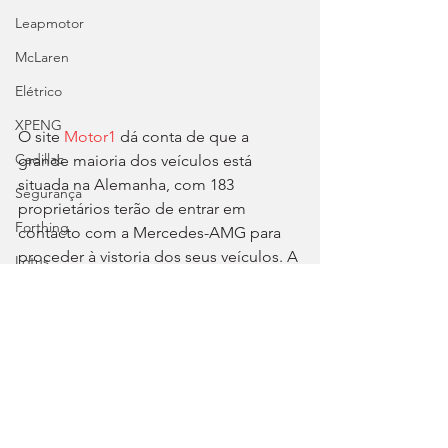
Leapmotor
McLaren
Elétrico
XPENG
O site 
Motor1
 dá conta de que a 
Cadillac
grande maioria dos veículos está 
situada na Alemanha, com 183 
Segurança
proprietários terão de entrar em 
Forthing
contacto com a Mercedes-AMG para 
proceder à vistoria dos seus veículos. A 
Lotus
produção do AMG One tem lugar na 
Autosport
fábrica britânica de Coventry.
Tags:
Voyah
Mercedes-AMG
recall
AMG One
Chevrolet
Mercedes – AMG
Autosport
Clássicos
Great Wall