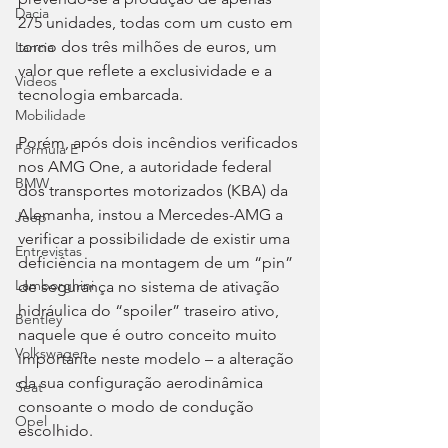
Dacia
275 unidades, todas com um custo em 
torno dos três milhões de euros, um 
Lancia
valor que reflete a exclusividade e a 
Videos
tecnologia embarcada.
Mobilidade
Porém, após dois incêndios verificados 
Fórmula E
nos AMG One, a autoridade federal 
BMW
dos transportes motorizados (KBA) da 
Alemanha, instou a Mercedes-AMG a 
Jeep
verificar a possibilidade de existir uma 
Entrevistas
deficiência na montagem de um “pin” 
Lamborghini
de segurança no sistema de ativação 
hidráulica do “spoiler” traseiro ativo, 
Bentley
naquele que é outro conceito muito 
Volkswagen
importante neste modelo – a alteração 
da sua configuração aerodinâmica 
Seat
consoante o modo de condução 
Opel
escolhido.