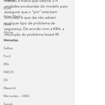
Polestar
indicou à marca que vistorie 219 
unidades produzidas do modelo para 
KGM
assegurar que o “pin” está bem 
Aston Martin
colocado e que daí não advém 
qualquer tipo de problema de 
Dicas
segurança. De acordo com a KBA, a 
Alpine
resolução do problema levará 90 
minutos.
Mercedes
Salões
Ford
MG
INEOS
DS
Maserati
Mercedes – AMG
Suzuki