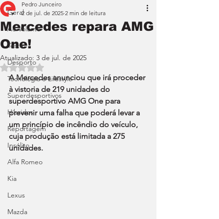
Pedro Junceiro
Geral
2 de jul. de 2025
2 min de leitura
Mercedes repara AMG
Ao Volante
One!
Teste
Atualizado:
3 de jul. de 2025
Desporto
Avaliado com NaN de 5 estrelas.
A Mercedes anunciou que irá proceder 
Tecnologia e Lifestyle
à vistoria de 219 unidades do 
Superdesportivos
superdesportivo AMG One para 
Híbridos
prevenir uma falha que poderá levar a 
um princípio de incêndio do veículo, 
Reportagem
cuja produção está limitada a 275 
Insólito
unidades.
Alfa Romeo
Kia
Lexus
Mazda