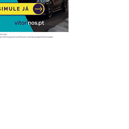
Atualidade
Vídeos
Ao volante
Desporto
Entrevistas
Mobilidade