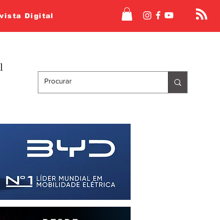
vista Digital
l