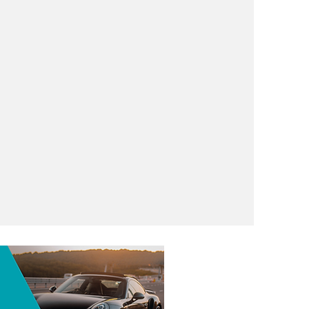
treia-se
 foco no
ligência