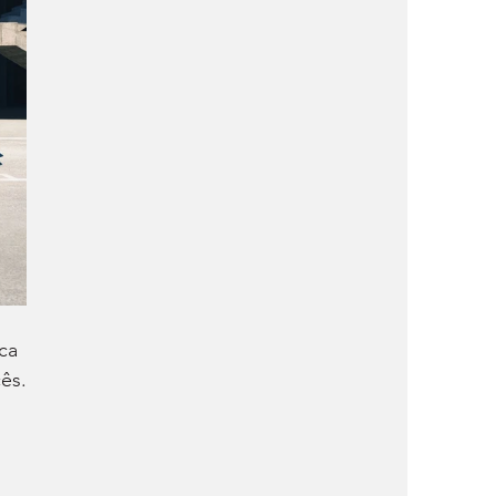
ca 
cês.