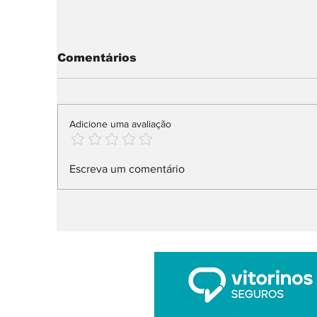
Comentários
Adicione uma avaliação
IUC: pagamento muda
M
Escreva um comentário
já em 2027
P