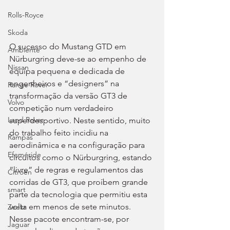
Rolls-Royce
Skoda
O sucesso do Mustang GTD em 
Ambiente
Nürburgring deve-se ao empenho de 
Nissan
equipa pequena e dedicada de 
engenheiros e “designers” na 
Range Rover
transformação da versão GT3 de 
Volvo
competição num verdadeiro 
Land Rover
superdesportivo. Neste sentido, muito 
do trabalho feito incidiu na 
Rampas
aerodinâmica e na configuração para 
Efeméride
circuitos como o Nürburgring, estando 
“livre” de regras e regulamentos das 
Citroën
corridas de GT3, que proíbem grande 
smart
parte da tecnologia que permitiu esta 
volta em menos de sete minutos. 
Zeekr
Nesse pacote encontram-se, por 
Jaguar