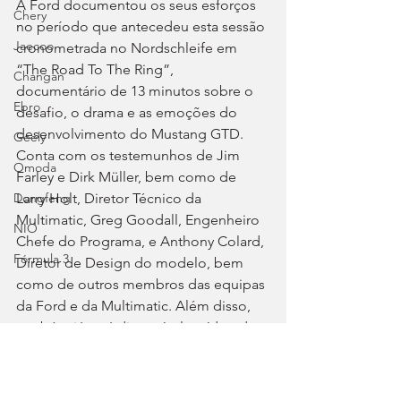
A Ford documentou os seus esforços 
Chery
no período que antecedeu esta sessão 
Jaecoo
cronometrada no Nordschleife em 
“The Road To The Ring”, 
Changan
documentário de 13 minutos sobre o 
Ebro
desafio, o drama e as emoções do 
desenvolvimento do Mustang GTD. 
Geely
Conta com os testemunhos de Jim 
Omoda
Farley e Dirk Müller, bem como de 
Larry Holt, Diretor Técnico da 
Dongfeng
Multimatic, Greg Goodall, Engenheiro 
NIO
Chefe do Programa, e Anthony Colard, 
Fórmula 3
Diretor de Design do modelo, bem 
como de outros membros das equipas 
da Ford e da Multimatic. Além disso, 
também já está disponível o vídeo de 
bordo com a volta completa.
https://www.youtube.com/watch?