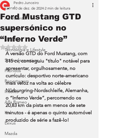
Pedro Junceiro
Geral
10 de dez. de 2024
2 min de leitura
Ford Mustang GTD
Ao Volante
supersónico no
Teste
“Inferno Verde”
Desporto
Avaliado com NaN de 5 estrelas.
Tecnologia e Lifestyle
A versão GTD do Ford Mustang, com 
Superdesportivos
815 cv, conseguiu "título" notável para 
apresentar, orgulhosamente, no 
Híbridos
currículo: desportivo norte-americano 
Reportagem
mais veloz na volta ao célebre 
Nürburgring-Nordschleife, Alemanha, 
Insólito
o “Inferno Verde”, percorrendo os 
Alfa Romeo
20,83 km da pista em menos de sete 
Kia
minutos - é apenas o quinto automóvel 
produzido de série a fazê-lo!
Lexus
Mazda