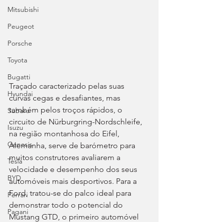
Mitsubishi
Peugeot
Porsche
Toyota
Bugatti
Traçado caracterizado pelas suas 
Hyundai
curvas cegas e desafiantes, mas 
também pelos troços rápidos, o 
Subaru
circuito de Nürburgring-Nordschleife, 
Isuzu
na região montanhosa do Eifel, 
Genesis
Alemanha, serve de barómetro para 
muitos construtores avaliarem a 
Tesla
velocidade e desempenho dos seus 
BYD
automóveis mais desportivos. Para a 
Ford, tratou-se do palco ideal para 
Ferrari
demonstrar todo o potencial do 
Pagani
Mustang GTD, o primeiro automóvel 