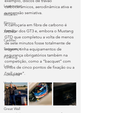
exemplo, discos de travão 
Leapmotor
carbocerâmicos, aerodinâmica ativa e 
suspensão semiativa.
McLaren
Elétrico
A carroçaria em fibra de carbono é 
familiar dos GT3 e, embora o Mustang 
XPENG
GTD que completou a volta de menos 
Cadillac
de sete minutos fosse totalmente de 
Segurança
origem, tinha equipamentos de 
segurança obrigatórios também na 
Forthing
competição, como a “bacquet” com 
Lotus
cintos de cinco pontos de fixação ou a 
“roll cage”.
Autosport
Voyah
Chevrolet
Clássicos
Great Wall