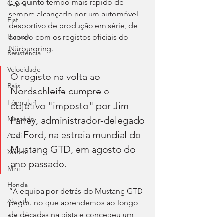
É o quinto tempo mais rápido de 
Cupra
sempre alcançado por um automóvel 
Fiat
desportivo de produção em série, de 
Renault
acordo com os registos oficiais do 
Nürburgring.
Resistência
Velocidade
O registo na volta ao 
Ralis
Nordschleife cumpre o 
Fórmula 1
objetivo "imposto" por Jim 
Farley, administrador-delegado 
Mercado
da Ford, na estreia mundial do 
Audi
Mustang GTD, em agosto do 
Xiaomi
ano passado.
Mini
Honda
“A equipa por detrás do Mustang GTD 
Abarth
pegou no que aprendemos ao longo 
de décadas na pista e concebeu um 