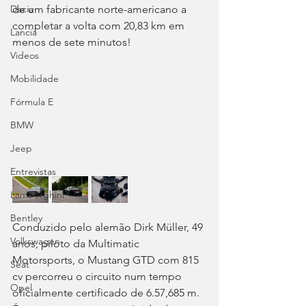
de um fabricante norte-americano a 
Dacia
completar a volta com 20,83 km em 
Lancia
menos de sete minutos!
Videos
Mobilidade
Fórmula E
BMW
Jeep
Entrevistas
Lamborghini
Bentley
Conduzido pelo alemão Dirk Müller, 49 
Volkswagen
anos, piloto da Multimatic 
Motorsports, o Mustang GTD com 815 
Seat
cv percorreu o circuito num tempo 
Opel
oficialmente certificado de 6.57,685 m. 