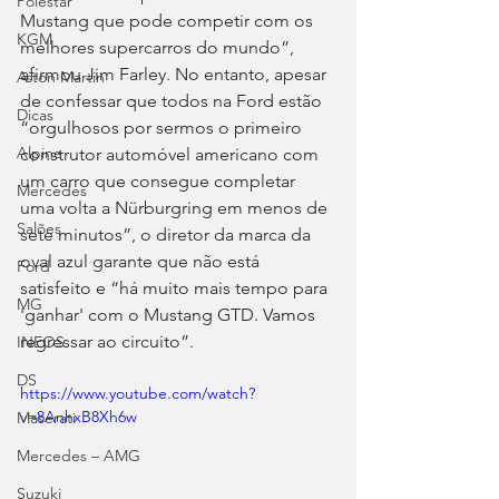
Polestar
Mustang que pode competir com os 
KGM
melhores supercarros do mundo”, 
afirmou Jim Farley. No entanto, apesar 
Aston Martin
de confessar que todos na Ford estão 
Dicas
“orgulhosos por sermos o primeiro 
Alpine
construtor automóvel americano com 
um carro que consegue completar 
Mercedes
uma volta a Nürburgring em menos de 
Salões
sete minutos”, o diretor da marca da 
oval azul garante que não está 
Ford
satisfeito e “há muito mais tempo para 
MG
'ganhar' com o Mustang GTD. Vamos 
regressar ao circuito”.
INEOS
DS
https://www.youtube.com/watch?
v=8AnhxB8Xh6w
Maserati
Mercedes – AMG
Suzuki