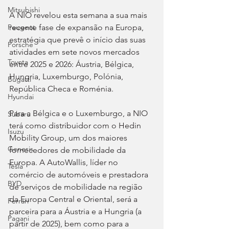
Mitsubishi
A NIO revelou esta semana a sua mais 
recente fase de expansão na Europa, 
Peugeot
estratégia que prevê o início das suas 
Porsche
atividades em sete novos mercados 
Toyota
entre 2025 e 2026: Áustria, Bélgica, 
Hungria, Luxemburgo, Polónia, 
Bugatti
República Checa e Roménia.
Hyundai
Para a Bélgica e o Luxemburgo, a NIO 
Subaru
terá como distribuidor com o Hedin 
Isuzu
Mobility Group, um dos maiores 
Genesis
fornecedores de mobilidade da 
Europa. A AutoWallis, líder no 
Tesla
comércio de automóveis e prestadora 
BYD
de serviços de mobilidade na região 
da Europa Central e Oriental, será a 
Ferrari
parceira para a Áustria e a Hungria (a 
Pagani
partir de 2025), bem como para a 