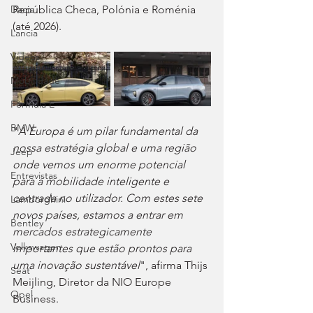
República Checa, Polónia e Roménia 
Dacia
(até 2026).
Lancia
Videos
Mobilidade
Fórmula E
BMW
"
A Europa é um pilar fundamental da 
nossa estratégia global e uma região 
Jeep
onde vemos um enorme potencial 
Entrevistas
para a mobilidade inteligente e 
centrada no utilizador. Com estes sete 
Lamborghini
novos países, estamos a entrar em 
Bentley
mercados estrategicamente 
Volkswagen
importantes que estão prontos para 
uma inovação sustentável
", afirma Thijs 
Seat
Meijling, Diretor da NIO Europe 
Opel
Business.