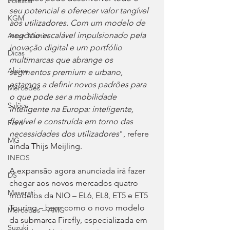
Polestar
seu potencial e oferecer valor tangível 
KGM
aos utilizadores. Com um modelo de 
negócio escalável impulsionado pela 
Aston Martin
inovação digital e um portfólio 
Dicas
multimarcas que abrange os 
Alpine
segmentos premium e urbano, 
estamos a definir novos padrões para 
Mercedes
o que pode ser a mobilidade 
Salões
inteligente na Europa: inteligente, 
flexível e construída em torno das 
Ford
necessidades dos utilizadores
", refere 
MG
ainda Thijs Meijling.
INEOS
A expansão agora anunciada irá fazer 
DS
chegar aos novos mercados quatro 
Maserati
modelos da NIO – EL6, EL8, ET5 e ET5 
Touring – bem como o novo modelo 
Mercedes – AMG
da submarca Firefly, especializada em 
Suzuki