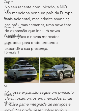
Cupra
No seu recente comunicado, a NIO 
Fiat
não menciona nenhum país da Europa 
mais ocidental, mas admite anunciar, 
Renault
nas próximas semanas, uma nova fase 
Resistência
de expansão que incluirá novas 
Velocidade
localizações e novos mercados 
europeus para onde pretende 
Ralis
expandir a sua presença.
Fórmula 1
Mercado
Audi
Xiaomi
Mini
"
A nossa expansão segue um princípio 
Honda
claro: focamo-nos em mercados onde 
Abarth
a nossa gama integrada de serviços e 
produtos pode desenvolver todo o 