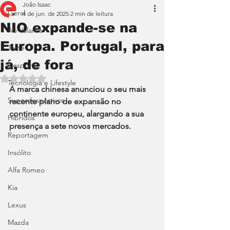
João Isaac
Geral
4 de jun. de 2025
2 min de leitura
NIO expande-se na
Ao Volante
Europa. Portugal, para
Teste
já, de fora
Desporto
Avaliado com NaN de 5 estrelas.
Tecnologia e Lifestyle
A marca chinesa anunciou o seu mais 
Superdesportivos
recente plano de expansão no 
continente europeu, alargando a sua 
Híbridos
presença a sete novos mercados.
Reportagem
Insólito
Alfa Romeo
Kia
Lexus
Mazda