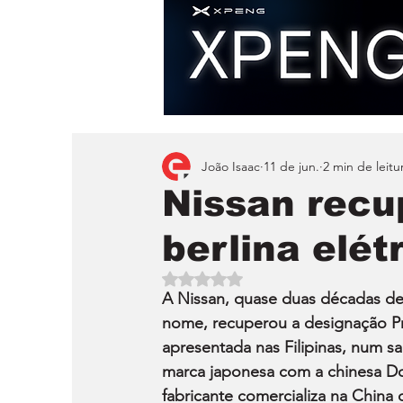
João Isaac
11 de jun.
2 min de leitu
Nissan recu
berlina elét
Avaliado com NaN de 5 estrelas.
A Nissan, quase duas décadas de
nome, recuperou a designação Pri
apresentada nas Filipinas, num sa
marca japonesa com a chinesa Do
fabricante comercializa na China