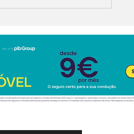
o Guinness
antecipa novo