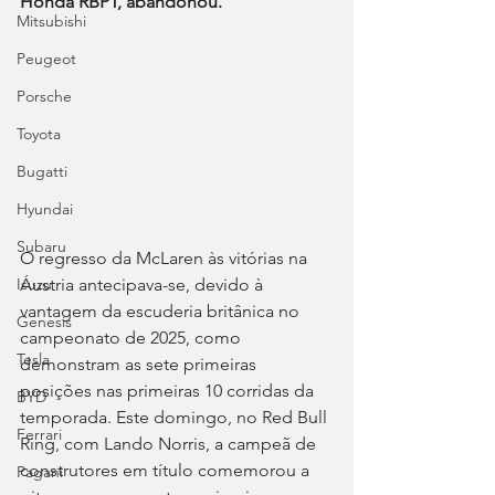
Honda RBPT, abandonou.
Mitsubishi
Peugeot
Porsche
Toyota
Bugatti
Hyundai
Subaru
O regresso da McLaren às vitórias na 
Áustria antecipava-se, devido à 
Isuzu
vantagem da escuderia britânica no 
Genesis
campeonato de 2025, como 
Tesla
demonstram as sete primeiras 
posições nas primeiras 10 corridas da 
BYD
temporada. Este domingo, no Red Bull 
Ferrari
Ring, com Lando Norris, a campeã de 
construtores em título comemorou a 
Pagani