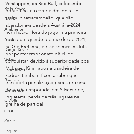
Verstappen, da Red Bull, colocando 
Rolls-Royce
ponto final na corrida dos dois – e, 
assim, o tetracampeão, que não 
Skoda
abandonava desde a Austrália-2024 
Ambiente
nem ficava “fora de jogo” na primeira 
volta dum grande prémio desde 2021, 
Nissan
na Grã-Bretanha, atrasa-se mais na luta 
Range Rover
por pentacampeonato difícil de 
Volvo
conquistar, devido à superioridade dos 
McLaren. Kimi, após a bandeira de 
Land Rover
xadrez, também ficou a saber que 
Rampas
transporta penalização para a próxima 
ronda da temporada, em Silverstone, 
Efeméride
Inglaterra: perda de três lugares na 
Citroën
grelha de partida!
smart
Zeekr
Jaguar