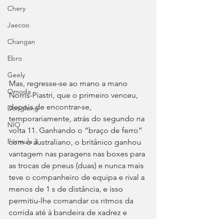
Chery
Jaecoo
Changan
Ebro
Geely
Mas, regresse-se ao mano a mano 
Omoda
Norris-Piastri, que o primeiro venceu, 
depois de encontrar-se, 
Dongfeng
temporariamente, atrás do segundo na 
NIO
volta 11. Ganhando o “braço de ferro” 
Fórmula 3
com o australiano, o britânico ganhou 
vantagem nas paragens nas boxes para 
as trocas de pneus (duas) e nunca mais 
teve o companheiro de equipa e rival a 
menos de 1 s de distância, e isso 
permitiu-lhe comandar os ritmos da 
corrida até à bandeira de xadrez e 