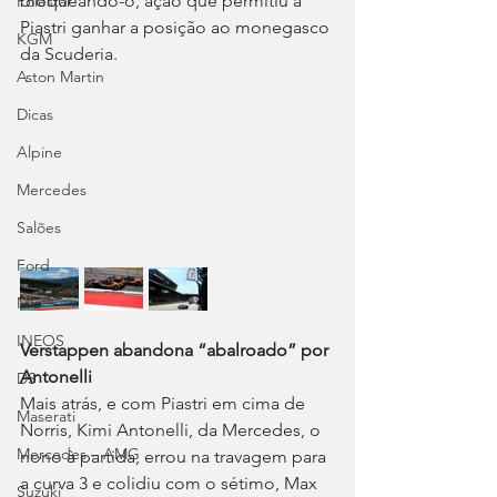
bloqueando-o, ação que permitiu a 
Polestar
Piastri ganhar a posição ao monegasco 
KGM
da Scuderia.
Aston Martin
Dicas
Alpine
Mercedes
Salões
Ford
MG
INEOS
Verstappen abandona “abalroado” por 
Antonelli
DS
Mais atrás, e com Piastri em cima de 
Maserati
Norris, Kimi Antonelli, da Mercedes, o 
Mercedes – AMG
nono à partida, errou na travagem para 
a curva 3 e colidiu com o sétimo, Max 
Suzuki