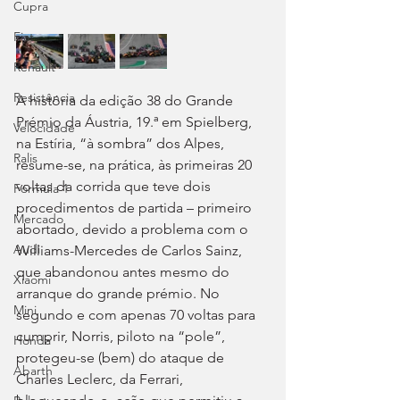
Cupra
Fiat
Renault
Resistência
A história da edição 38 do Grande 
Prémio da Áustria, 19.ª em Spielberg, 
Velocidade
na Estíria, “à sombra” dos Alpes, 
Ralis
resume-se, na prática, às primeiras 20 
voltas da corrida que teve dois 
Fórmula 1
procedimentos de partida – primeiro 
Mercado
abortado, devido a problema com o 
Audi
Williams-Mercedes de Carlos Sainz, 
que abandonou antes mesmo do 
Xiaomi
arranque do grande prémio. No 
Mini
segundo e com apenas 70 voltas para 
cumprir, Norris, piloto na “pole”, 
Honda
protegeu-se (bem) do ataque de 
Abarth
Charles Leclerc, da Ferrari, 