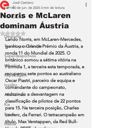
José Caetano
Geral
30 de jun. de 2025
3 min de leitura
Norris e McLaren
Ao Volante
dominam Áustria
Teste
Avaliado com NaN de 5 estrelas.
Desporto
Lando Norris, em McLaren-Mercedes, 
Tecnologia e Lifestyle
ganhou o Grande Prémio da Áustria, a 
ronda 11 do Mundial de 2025. O 
Superdesportivos
britânico somou a sétima vitória na 
Híbridos
Fórmula 1, a terceira esta temporada, e 
recuperou sete pontos ao australiano 
Reportagem
Oscar Piastri, parceiro de equipa e 
Insólito
comandante do campeonato, 
reduzindo a desvantagem na 
Alfa Romeo
classificação de pilotos de 22 pontos 
Kia
para 15. Na terceira posição, Charles 
Lexus
Leclerc, da Ferrari. O tetracampeão em 
título, Max Verstappen, da Red Bull-
Mazda