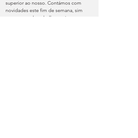
superior ao nosso. Contámos com 
novidades este fim de semana, sim 
mas temos de trabalhar mais para 
reduzirmos a nossa desvantagem para 
os McLaren”, admitiu Leclerc.
Lawson, sexto, e Bortoleto, oitavo e 
primeiros pontos na Fórmula 1, 
posicionaram-se entre as surpresas de 
Grande Prémio da Áustria 
dececionante para a escuderia Red 
Bull: Verstappen não comemorou a 