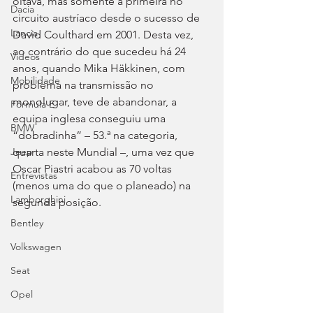
oitava, mas somente a primeira no 
Dacia
circuito austríaco desde o sucesso de 
Lancia
David Coulthard em 2001. Desta vez, 
ao contrário do que sucedeu há 24 
Videos
anos, quando Mika Häkkinen, com 
Mobilidade
problema na transmissão no 
monolugar, teve de abandonar, a 
Fórmula E
equipa inglesa conseguiu uma 
BMW
“dobradinha” – 53.ª na categoria, 
quarta neste Mundial –, uma vez que 
Jeep
Oscar Piastri acabou as 70 voltas 
Entrevistas
(menos uma do que o planeado) na 
Lamborghini
segunda posição.
Bentley
Volkswagen
Seat
Opel