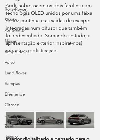
Audi, sobressaem os dois farolins com 
Rolls-Royce
tecnologia OLED unidos por uma faixa 
Skoda
de luz contínua e as saídas de escape 
integradas num difusor que também 
Ambiente
foi redesenhado. Somando-se tudo, a 
Nissan
apresentação exterior inspira(-nos) 
robustez e sofisticação.
Range Rover
Volvo
Land Rover
Rampas
Efeméride
Citroën
smart
Zeekr
Jaguar
Interior digitalizado e pensado para o 