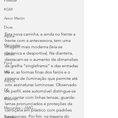
Polestar
KGM
Aston Martin
Dicas
Esta nova carrinha, e ainda no frente a 
Alpine
frente com a antecessora, tem uma 
Mercedes
imagem mais moderna (leia-se 
dinâmica e desportiva). Na dianteira, 
Salões
destacam-se o aumento de dimensões 
Ford
da grelha “singleframe” e das entradas 
de ar, as formas finas dos faróis e o 
MG
sistema de iluminação que permite até 
INEOS
oito assinaturas luminosas. Observado 
DS
de perfil, este automóvel distingue-se 
por contar com linhas tensas, guarda-
Maserati
lamas pronunciados e proteções da 
Mercedes – AMG
carroçaria em plástico com padrões 
hexagonais. Por fim, na traseira do 
Suzuki