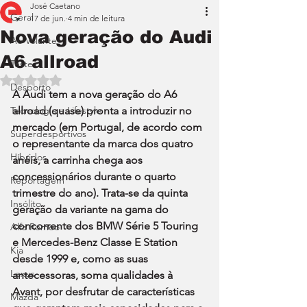
José Caetano
Geral
17 de jun.
4 min de leitura
Nova geração do Audi
Ao Volante
A6 allroad
Teste
Avaliado com NaN de 5 estrelas.
Desporto
A Audi tem a nova geração do A6 
Tecnologia e Lifestyle
allroad (quase) pronta a introduzir no 
mercado (em Portugal, de acordo com 
Superdesportivos
o representante da marca dos quatro 
Híbridos
anéis, a carrinha chega aos 
concessionários durante o quarto 
Reportagem
trimestre do ano). Trata-se da quinta 
Insólito
geração da variante na gama do 
concorrente dos BMW Série 5 Touring 
Alfa Romeo
e Mercedes-Benz Classe E Station 
Kia
desde 1999 e, como as suas 
Lexus
antecessoras, soma qualidades à 
Avant, por desfrutar de características 
Mazda