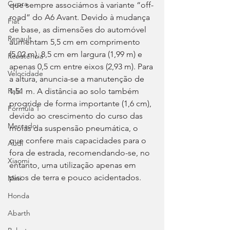
Cupra
que sempre associámos à variante “off-
road” do A6 Avant. Devido à mudança 
Fiat
de base, as dimensões do automóvel 
Renault
aumentam 5,5 cm em comprimento 
(5,02 m), 8,5 cm em largura (1,99 m) e 
Resistência
apenas 0,5 cm entre eixos (2,93 m). Para 
Velocidade
a altura, anuncia-se a manutenção de 
1,51 m. A distância ao solo também 
Ralis
progride de forma importante (1,6 cm), 
Fórmula 1
devido ao crescimento do curso das 
Mercado
molas da suspensão pneumática, o 
que confere mais capacidades para o 
Audi
fora de estrada, recomendando-se, no 
Xiaomi
entanto, uma utilização apenas em 
pisos de terra e pouco acidentados.
Mini
Honda
Abarth