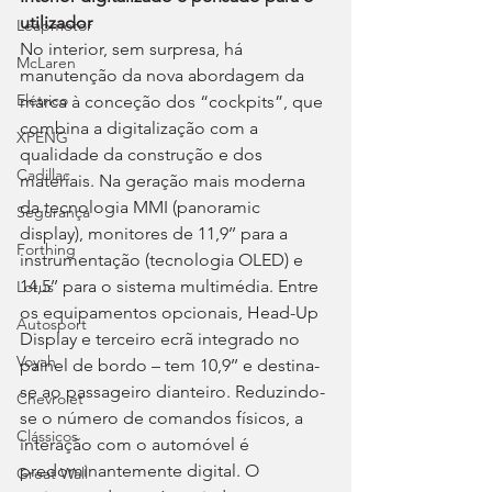
utilizador
Leapmotor
No interior, sem surpresa, há 
McLaren
manutenção da nova abordagem da 
Elétrico
marca à conceção dos “cockpits”, que 
combina a digitalização com a 
XPENG
qualidade da construção e dos 
Cadillac
materiais. Na geração mais moderna 
da tecnologia MMI (panoramic 
Segurança
display), monitores de 11,9’’ para a 
Forthing
instrumentação (tecnologia OLED) e 
14,5’’ para o sistema multimédia. Entre 
Lotus
os equipamentos opcionais, Head-Up 
Autosport
Display e terceiro ecrã integrado no 
Voyah
painel de bordo – tem 10,9’’ e destina-
se ao passageiro dianteiro. Reduzindo-
Chevrolet
se o número de comandos físicos, a 
Clássicos
interação com o automóvel é 
predominantemente digital. O 
Great Wall