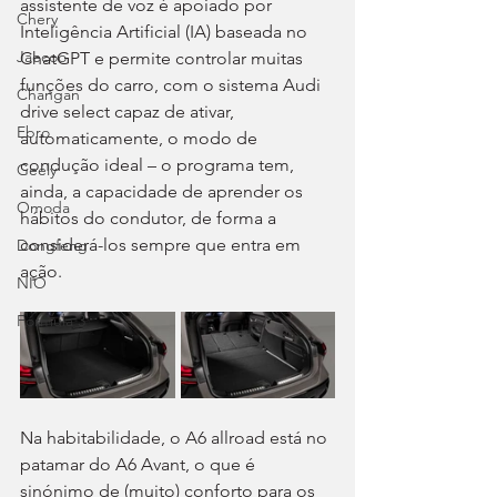
assistente de voz é apoiado por 
Chery
Inteligência Artificial (IA) baseada no 
Jaecoo
ChatGPT e permite controlar muitas 
funções do carro, com o sistema Audi 
Changan
drive select capaz de ativar, 
Ebro
automaticamente, o modo de 
condução ideal – o programa tem, 
Geely
ainda, a capacidade de aprender os 
Omoda
hábitos do condutor, de forma a 
considerá-los sempre que entra em 
Dongfeng
ação.
NIO
Fórmula 3
Na habitabilidade, o A6 allroad está no 
patamar do A6 Avant, o que é 
sinónimo de (muito) conforto para os 