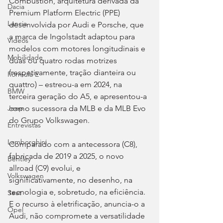
Combustion, arquitetura derivada da 
Dacia
Premium Platform Electric (PPE) 
Lancia
desenvolvida por Audi e Porsche, que 
a marca de Ingolstadt adaptou para 
Videos
modelos com motores longitudinais e 
Mobilidade
duas ou quatro rodas motrizes 
(respetivamente, tração dianteira ou 
Fórmula E
quattro) – estreou-a em 2024, na 
BMW
terceira geração do A5, e apresentou-a 
como sucessora da MLB e da MLB Evo 
Jeep
do Grupo Volkswagen.
Entrevistas
Lamborghini
Comparado com a antecessora (C8), 
fabricada de 2019 a 2025, o novo 
Bentley
allroad (C9) evolui, e 
Volkswagen
significativamente, no desenho, na 
tecnologia e, sobretudo, na eficiência. 
Seat
E o recurso à eletrificação, anuncia-o a 
Opel
Audi, não compromete a versatilidade 