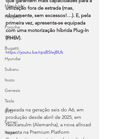
que garantem mais capacidades para a 
Mitsubishi
utilização fora de estrada (mas, 
obviamente, sem excessos!…). E, pela 
Peugeot
primeira vez, apresenta-se equipada 
Porsche
com uma motorização híbrida Plug-In 
Toyota
(PHEV).
Bugatti
https://youtu.be/rpsBSIejBUk
Hyundai
Subaru
Isuzu
Genesis
Tesla
Baseada na geração seis do A6, em 
BYD
produção desde abril de 2025, em 
Ferrari
Neckarsulm (Alemanha), a nova allroad 
assenta na Premium Platform 
Pagani