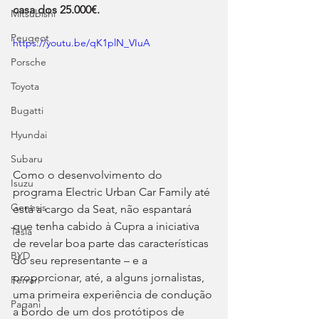
casa dos 25.000€.
Mitsubishi
Peugeot
https://youtu.be/qK1plN_VIuA
Porsche
Toyota
Bugatti
Hyundai
Subaru
Como o desenvolvimento do 
Isuzu
programa Electric Urban Car Family até 
Genesis
está a cargo da Seat, não espantará 
que tenha cabido à Cupra a iniciativa 
Tesla
de revelar boa parte das características 
BYD
do seu representante – e a 
proporcionar, até, a alguns jornalistas, 
Ferrari
uma primeira experiência de condução 
Pagani
a bordo de um dos protótipos de 