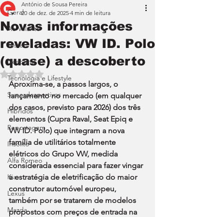
António de Sousa Pereira
Geral
20 de dez. de 2025
4 min de leitura
Novas informações
Ao Volante
reveladas: VW ID. Polo
Teste
(quase) a descoberto
Desporto
Avaliado com NaN de 5 estrelas.
Tecnologia e Lifestyle
Aproxima-se, a passos largos, o 
Superdesportivos
lançamento no mercado (em qualquer 
dos casos, previsto para 2026) dos três 
Híbridos
elementos (Cupra Raval, Seat Epiq e 
Reportagem
VW ID. Polo) que integram a nova 
família de utilitários totalmente 
Insólito
elétricos do Grupo VW, medida 
Alfa Romeo
considerada essencial para fazer vingar 
Kia
a estratégia de eletrificação do maior 
construtor automóvel europeu, 
Lexus
também por se tratarem de modelos 
Mazda
propostos com preços de entrada na 