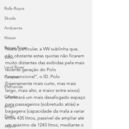
Rolls-Royce
Skoda
Ambiente
Nissan
Range Rover
Neste particular, a VW sublinha que, 
não obstante estas quotas não ficarem 
Volvo
muito distantes das exibidas pela mais 
Land Rover
recente geração do Polo 
“convencional”, o ID. Polo 
Rampas
(ligeiramente mais curto, mas mais 
Efeméride
largo, mais alto, e maior entre eixos) 
Citroën
oferecerá um mais desafogado espaço 
para passageiros (sobretudo atrás) e 
smart
bagagens (capacidade da mala a variar 
Zeekr
entre 435 litros, passível de ampliar até 
um máximo de 1243 litros, mediante o 
Jaguar