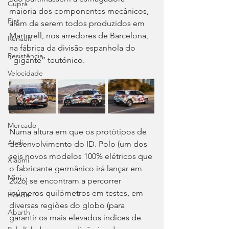
Cupra
maioria dos componentes mecânicos, 
Fiat
além de serem todos produzidos em 
Martorell, nos arredores de Barcelona, 
Renault
na fábrica da divisão espanhola do 
Resistência
“gigante” teutónico.
Velocidade
Ralis
Fórmula 1
Mercado
Numa altura em que os protótipos de 
Audi
desenvolvimento do ID. Polo (um dos 
seis novos modelos 100% elétricos que 
Xiaomi
o fabricante germânico irá lançar em 
Mini
2026) se encontram a percorrer 
inúmeros quilómetros em testes, em 
Honda
diversas regiões do globo (para 
Abarth
garantir os mais elevados índices de 