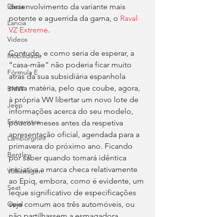
desenvolvimento da variante mais 
Dacia
potente e aguerrida da gama, o 
Raval 
Lancia
VZ Extreme
.
Videos
Contudo, e como seria de esperar, a 
Mobilidade
“casa-mãe” não poderia ficar muito 
Fórmula E
atrás da sua subsidiária espanhola 
nesta matéria, pelo que coube, agora, 
BMW
à própria VW libertar um novo lote de 
Jeep
informações acerca do seu modelo, 
Entrevistas
poucos meses antes da respetiva 
apresentação oficial, agendada para a 
Lamborghini
primavera do próximo ano. Ficando 
Bentley
por saber quando tomará idêntica 
iniciativa a marca checa relativamente 
Volkswagen
ao Epiq, embora, como é evidente, um 
Seat
leque significativo de especificações 
seja comum aos três automóveis, ou 
Opel
não partilhassem a esmagadora 