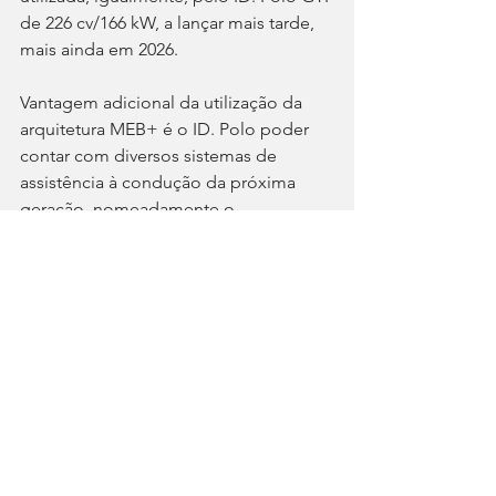
de 226 cv/166 kW, a lançar mais tarde, 
mais ainda em 2026.
Vantagem adicional da utilização da 
arquitetura MEB+ é o ID. Polo poder 
contar com diversos sistemas de 
assistência à condução da próxima 
geração, nomeadamente o 
substancialmente melhorado Travel 
Assist, com assistente de condução 
lateral e longitudinal, mudança 
assistida de faixa de rodagem em 
autoestrada, e, pela primeira vez, 
reconhecimento de semáforos e de 
sinais de “stop”. Por tudo isto, 
entendem-se as palavras de Thomas 
Schäfer, CEO da VW: “O ID. Polo marca 
o início de uma nova geração de 