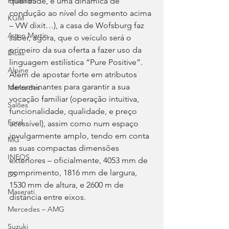
Polestar
qualidade, e uma dinâmica de 
condução ao nível do segmento acima 
KGM
– VW dixit…), a casa de Wofsburg faz 
Aston Martin
saber, agora, que o veículo será o 
primeiro da sua oferta a fazer uso da 
Dicas
linguagem estilística “Pure Positive”. 
Alpine
Além de apostar forte em atributos 
determinantes para garantir a sua 
Mercedes
vocação familiar (operação intuitiva, 
Salões
funcionalidade, qualidade, e preço 
Ford
acessível), assim como num espaço 
invulgarmente amplo, tendo em conta 
MG
as suas compactas dimensões 
INEOS
exteriores – oficialmente, 4053 mm de 
comprimento, 1816 mm de largura, 
DS
1530 mm de altura, e 2600 m de 
Maserati
distância entre eixos.
Mercedes – AMG
Suzuki