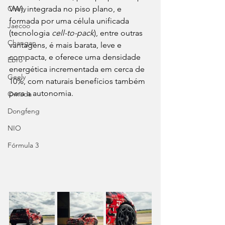
VW), integrada no piso plano, e 
Chery
formada por uma célula unificada 
Jaecoo
(tecnologia 
cell-to-pack
), entre outras 
Changan
vantagens, é mais barata, leve e 
compacta, e oferece uma densidade 
Ebro
energética incrementada em cerca de 
Geely
10%, com naturais benefícios também 
para a autonomia.
Omoda
Dongfeng
NIO
Fórmula 3