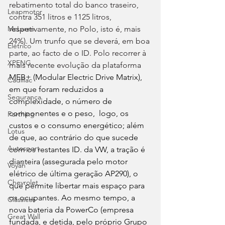
rebatimento total do banco traseiro, 
Leapmotor
contra 351 litros e 1125 litros, 
respetivamente, no Polo, isto é, mais 
McLaren
24%). Um trunfo que se deverá, em boa 
Elétrico
parte, ao facto de o ID. Polo recorrer à 
XPENG
mais recente evolução da plataforma 
MEB+ (Modular Electric Drive Matrix), 
Cadillac
em que foram reduzidos a 
Segurança
complexidade, o número de 
componentes e o peso,  logo, os 
Forthing
custos e o consumo energético; além 
Lotus
de que, ao contrário do que sucede 
Autosport
com os restantes ID. da VW, a tração é 
dianteira (assegurada pelo motor 
Voyah
elétrico de última geração AP290), o 
Chevrolet
que permite libertar mais espaço para 
os ocupantes. Ao mesmo tempo, a 
Clássicos
nova bateria da PowerCo (empresa 
Great Wall
fundada, e detida, pelo próprio Grupo 