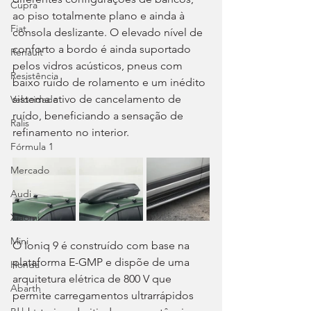
Cupra
ao piso totalmente plano e ainda à 
Fiat
consola deslizante. O elevado nível de 
conforto a bordo é ainda suportado 
Renault
pelos vidros acústicos, pneus com 
Resistência
baixo ruído de rolamento e um inédito 
sistema ativo de cancelamento de 
Velocidade
ruído, beneficiando a sensação de 
Ralis
refinamento no interior.
Fórmula 1
Mercado
Audi
Xiaomi
Mini
O Ioniq 9 é construído com base na 
plataforma E-GMP e dispõe de uma 
Honda
arquitetura elétrica de 800 V que 
Abarth
permite carregamentos ultrarrápidos 