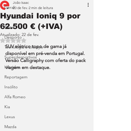
João Isaac
Geral
20 de fev.
2 min de leitura
Hyundai Ioniq 9 por
Ao Volante
62.500 € (+IVA)
Teste
Atualizado:
22 de fev.
Desporto
Avaliado com NaN de 5 estrelas.
SUV elétrico topo de gama já 
Tecnologia e Lifestyle
disponível em pré-venda em Portugal. 
Superdesportivos
Versão Calligraphy com oferta do pack 
Híbridos
viagem em destaque.
Reportagem
Insólito
Alfa Romeo
Kia
Lexus
Mazda