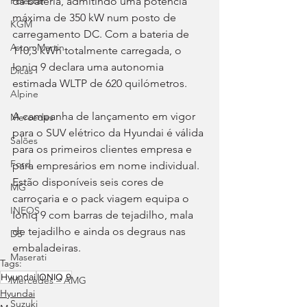
da bateria, admitindo uma potência 
Polestar
máxima de 350 kW num posto de 
KGM
carregamento DC. Com a bateria de 
Aston Martin
110,3 kWh totalmente carregada, o 
Ioniq 9 declara uma autonomia 
Dicas
estimada WLTP de 620 quilómetros.
Alpine
A campanha de lançamento em vigor 
Mercedes
para o SUV elétrico da Hyundai é válida 
Salões
para os primeiros clientes empresa e 
Ford
para empresários em nome individual. 
Estão disponíveis seis cores de 
MG
carroçaria e o pack viagem equipa o 
INEOS
Ioniq 9 com barras de tejadilho, mala 
de tejadilho e ainda os degraus nas 
DS
embaladeiras.
Maserati
Tags:
Hyundai
IONIQ 9
Mercedes – AMG
Hyundai
Suzuki