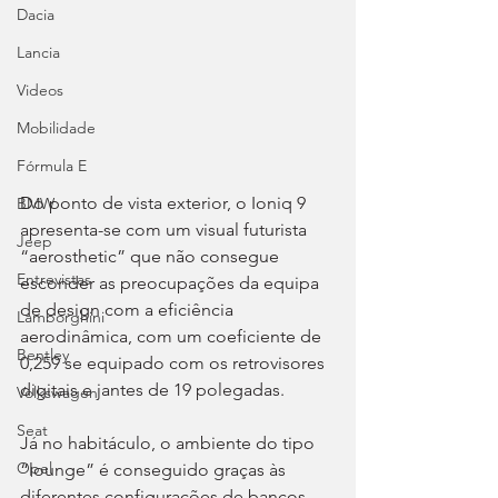
Dacia
Lancia
Videos
Mobilidade
Fórmula E
Do ponto de vista exterior, o Ioniq 9 
BMW
apresenta-se com um visual futurista 
Jeep
“aerosthetic” que não consegue 
Entrevistas
esconder as preocupações da equipa 
de design com a eficiência 
Lamborghini
aerodinâmica, com um coeficiente de 
Bentley
0,259 se equipado com os retrovisores 
digitais e jantes de 19 polegadas.
Volkswagen
Seat
Já no habitáculo, o ambiente do tipo 
Opel
“lounge” é conseguido graças às 
diferentes configurações de bancos, 