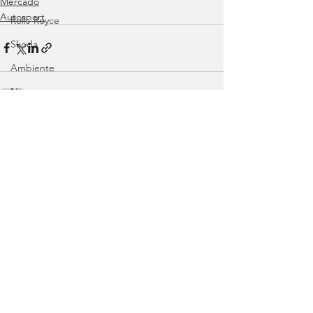
Mercado
Autosport
Rolls-Royce
Skoda
Ambiente
Nissan
Range Rover
Ver tudo
Posts recentes
Volvo
Land Rover
Rampas
Efeméride
Citroën
smart
Zeekr
Jaguar