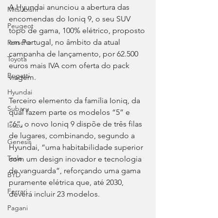
A Hyundai anunciou a abertura das 
Mitsubishi
encomendas do Ioniq 9, o seu SUV 
Peugeot
topo de gama, 100% elétrico, proposto 
em Portugal, no âmbito da atual 
Porsche
campanha de lançamento, por 62.500 
Toyota
euros mais IVA com oferta do pack 
Bugatti
viagem.
Hyundai
Terceiro elemento da família Ioniq, da 
Subaru
qual fazem parte os modelos “5” e 
“6”, o novo Ioniq 9 dispõe de três filas 
Isuzu
de lugares, combinando, segundo a 
Genesis
Hyundai, “uma habitabilidade superior 
Tesla
com um design inovador e tecnologia 
de vanguarda”, reforçando uma gama 
BYD
puramente elétrica que, até 2030, 
Ferrari
deverá incluir 23 modelos.
Pagani