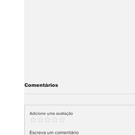
Comentários
Adicione uma avaliação
Nissan muda liderança
sma
Escreva um comentário