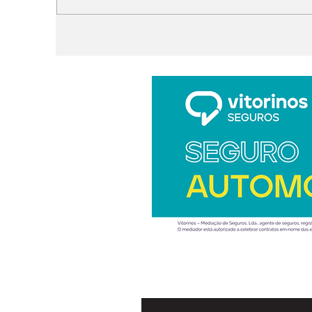
do Design: Weaver em
a
vez de Albaisa