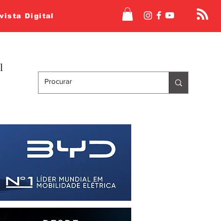
vista Digital
l