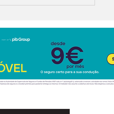
ntecipa novo citadino
“pick-up” elét