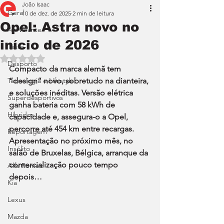
João Isaac
Geral
10 de dez. de 2025
2 min de leitura
Opel: Astra novo no
Ao Volante
início de 2026
Teste
Avaliado com NaN de 5 estrelas.
Desporto
Compacto da marca alemã tem 
Tecnologia e Lifestyle
“design” novo, sobretudo na dianteira, 
e soluções inéditas. Versão elétrica 
Superdesportivos
ganha bateria com 58 kWh de 
Híbridos
capacidade e, assegura-o a Opel, 
percorre até 454 km entre recargas. 
Reportagem
Apresentação no próximo mês, no 
Insólito
salão de Bruxelas, Bélgica, arranque da 
comercialização pouco tempo 
Alfa Romeo
depois…
Kia
Lexus
Mazda