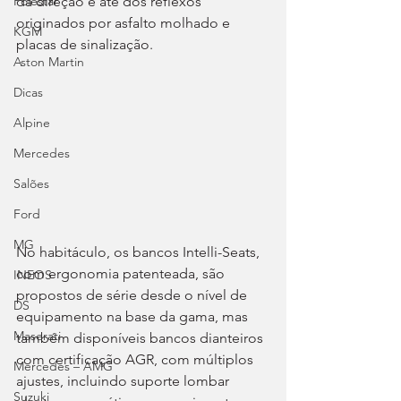
da direção e até dos reflexos 
Polestar
originados por asfalto molhado e 
KGM
placas de sinalização.
Aston Martin
Dicas
Alpine
Mercedes
Salões
Ford
MG
No habitáculo, os bancos Intelli-Seats, 
com ergonomia patenteada, são 
INEOS
propostos de série desde o nível de 
DS
equipamento na base da gama, mas 
Maserati
também disponíveis bancos dianteiros 
com certificação AGR, com múltiplos 
Mercedes – AMG
ajustes, incluindo suporte lombar 
Suzuki