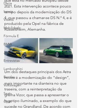
que está no mercado europeu desde 
Dacia
2021. Esta intervenção acontece pouco 
Lancia
tempo depois da modernização do DS 
4, que passou a chamar-se DS N.º 4, e é 
Videos
produzido pela Opel na fábrica de 
Mobilidade
Rüsselsheim, Alemanha.
Fórmula E
BMW
Jeep
Entrevistas
Lamborghini
Um dos destaques principais dos Astra 
Bentley
novos é a modernização do “design”, 
mais importante na dianteira no que 
Volkswagen
traseira, com a reinterpretação da 
Seat
grelha Vizor, que passa a apresentar o 
logotipo iluminado, a exemplo do que 
Opel
sucede no Grandland. De acordo com 