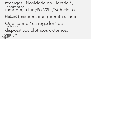
recargas). Novidade no Electric é, 
Leapmotor
também, a função V2L (“Vehicle to 
Load”), sistema que permite usar o 
McLaren
Opel como “carregador” de 
Elétrico
dispositivos elétricos externos.
XPENG
Tags:
Opel
Astra
Astra Sports Tourer
Cadillac
Opel
Segurança
Mercado
Autosport
Forthing
Lotus
Autosport
Voyah
Chevrolet
Ver tudo
Posts recentes
Clássicos
Great Wall