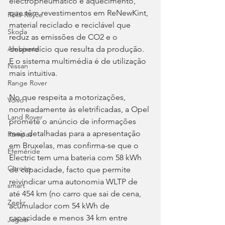
electropneumático e aquecimento, 
que têm revestimentos em ReNewKint, 
Rolls-Royce
material reciclado e reciclável que 
Skoda
reduz as emissões de CO2 e o 
desperdício que resulta da produção. 
Ambiente
E o sistema multimédia é de utilização 
Nissan
mais intuitiva.
Range Rover
No que respeita a motorizações, 
Volvo
nomeadamente às eletrificadas, a Opel 
Land Rover
promete o anúncio de informações 
mais detalhadas para a apresentação 
Rampas
em Bruxelas, mas confirma-se que o 
Efeméride
Electric tem uma bateria com 58 kWh 
Citroën
de capacidade, facto que permite 
reivindicar uma autonomia WLTP de 
smart
até 454 km (no carro que sai de cena, 
Zeekr
acumulador com 54 kWh de 
capacidade e menos 34 km entre 
Jaguar