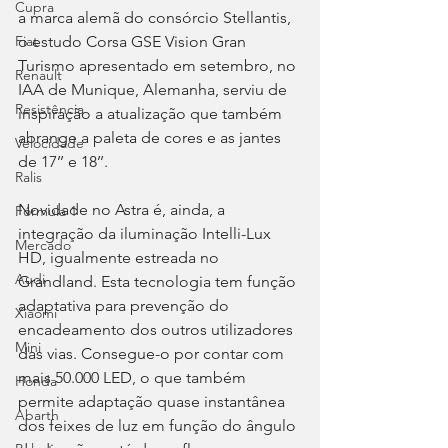
Cupra
a marca alemã do consórcio Stellantis, 
o estudo Corsa GSE Vision Gran 
Fiat
Turismo apresentado em setembro, no 
Renault
IAA de Munique, Alemanha, serviu de 
Resistência
inspiração a atualização que também 
abrange a paleta de cores e as jantes 
Velocidade
de 17’’ e 18’’.
Ralis
Novidade no Astra é, ainda, a 
Fórmula 1
integração da iluminação Intelli-Lux 
Mercado
HD, igualmente estreada no 
Audi
Grandland. Esta tecnologia tem função 
adaptativa para prevenção do 
Xiaomi
encadeamento dos outros utilizadores 
Mini
das vias. Consegue-o por contar com 
mais 50.000 LED, o que também 
Honda
permite adaptação quase instantânea 
Abarth
dos feixes de luz em função do ângulo 