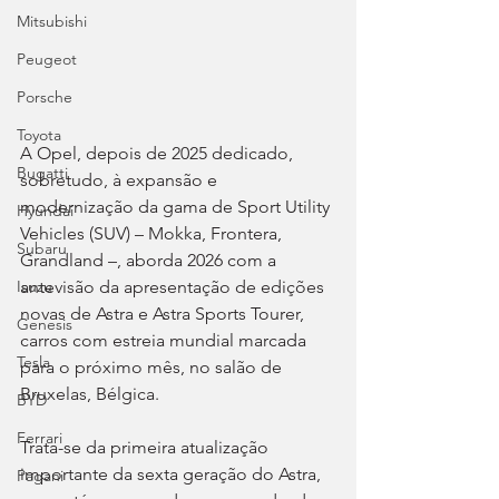
Mitsubishi
Peugeot
Porsche
Toyota
A Opel, depois de 2025 dedicado, 
Bugatti
sobretudo, à expansão e 
modernização da gama de Sport Utility 
Hyundai
Vehicles (SUV) – Mokka, Frontera, 
Subaru
Grandland –, aborda 2026 com a 
antevisão da apresentação de edições 
Isuzu
novas de Astra e Astra Sports Tourer, 
Genesis
carros com estreia mundial marcada 
Tesla
para o próximo mês, no salão de 
Bruxelas, Bélgica.
BYD
Ferrari
Trata-se da primeira atualização 
importante da sexta geração do Astra, 
Pagani