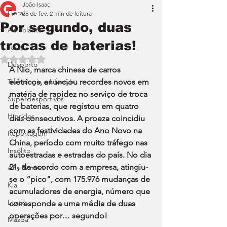
João Isaac
Geral
25 de fev.
2 min de leitura
Por segundo, duas
Ao Volante
trocas de baterias!
Teste
Avaliado com NaN de 5 estrelas.
Desporto
A Nio, marca chinesa de carros 
Tecnologia e Lifestyle
elétricos, anunciou recordes novos em 
matéria de rapidez no serviço de troca 
Superdesportivos
de baterias, que registou em quatro 
Híbridos
dias consecutivos. A proeza coincidiu 
com as festividades do Ano Novo na 
Reportagem
China, período com muito tráfego nas 
Insólito
autoestradas e estradas do país. No dia 
21, de acordo com a empresa, atingiu-
Alfa Romeo
se o “pico”, com 175.976 mudanças de 
Kia
acumuladores de energia, número que 
Lexus
corresponde a uma média de duas 
operações por… segundo!
Mazda