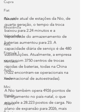
Cupra
Fiat
Na rede atual de estações da Nio, de 
Renault
quarta geração, o tempo da troca 
Resistência
baixou para 2.24 minutos e a 
Velocidade
capacidade do armazenamento de 
baterias aumentou para 23. A 
Ralis
capacidade diária de serviço é de 480 
Fórmula 1
substituições. Atualmente, a empresa 
conta com 3750 centros de trocas 
Mercado
rápidas de baterias, todas na China 
Audi
(1022 encontram-se operacionais na 
rede nacional de autoestradas).
Xiaomi
Mini
A Nio também opera 4926 pontos de 
Honda
carregamento no país-natal, o que 
equivale a 28.223 postos de carga. No 
Abarth
plano de expansão para 2026, mais 