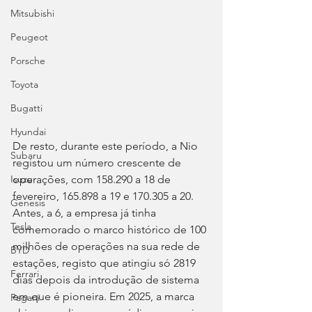
Mitsubishi
Peugeot
Porsche
Toyota
Bugatti
Hyundai
De resto, durante este período, a Nio 
Subaru
registou um número crescente de 
operações, com 158.290 a 18 de 
Isuzu
fevereiro, 165.898 a 19 e 170.305 a 20. 
Genesis
Antes, a 6, a empresa já tinha 
Tesla
comemorado o marco histórico de 100 
milhões de operações na sua rede de 
BYD
estações, registo que atingiu só 2819 
Ferrari
dias depois da introdução de sistema 
em que é pioneira. Em 2025, a marca 
Pagani