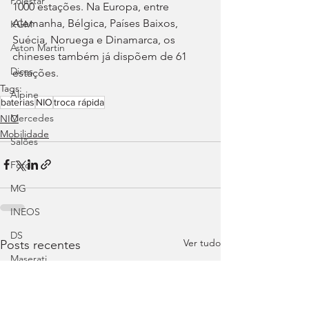
Polestar
1000 estações. Na Europa, entre 
Alemanha, Bélgica, Países Baixos, 
KGM
Suécia, Noruega e Dinamarca, os 
Aston Martin
chineses também já dispõem de 61 
Dicas
estações.
Tags:
Alpine
baterias
NIO
troca rápida
Mercedes
NIO
Mobilidade
Salões
Ford
MG
INEOS
DS
Ver tudo
Posts recentes
Maserati
Mercedes – AMG
Suzuki