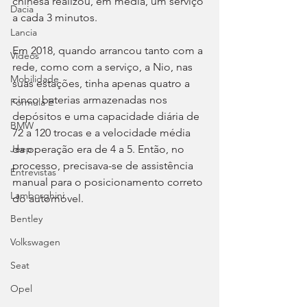
chinesa realizou, em média, um serviço 
Dacia
a cada 3 minutos.
Lancia
Em 2018, quando arrancou tanto com a 
Videos
rede, como com a serviço, a Nio, nas 
Mobilidade
suas estações, tinha apenas quatro a 
cinco baterias armazenadas nos 
Fórmula E
depósitos e uma capacidade diária de 
BMW
72 a 120 trocas e a velocidade média 
da operação era de 4 a 5. Então, no 
Jeep
processo, precisava-se de assistência 
Entrevistas
manual para o posicionamento correto 
Lamborghini
do automóvel.
Bentley
Volkswagen
Seat
Opel