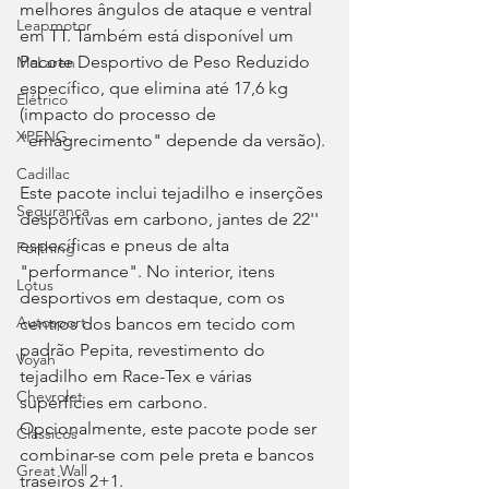
melhores ângulos de ataque e ventral 
Leapmotor
em TT. Também está disponível um 
Pacote Desportivo de Peso Reduzido 
McLaren
específico, que elimina até 17,6 kg 
Elétrico
(impacto do processo de 
XPENG
"emagrecimento" depende da versão).
Cadillac
Este pacote inclui tejadilho e inserções 
Segurança
desportivas em carbono, jantes de 22'' 
específicas e pneus de alta 
Forthing
"performance". No interior, itens 
Lotus
desportivos em destaque, com os 
Autosport
centros dos bancos em tecido com 
padrão Pepita, revestimento do 
Voyah
tejadilho em Race-Tex e várias 
Chevrolet
superfícies em carbono. 
Opcionalmente, este pacote pode ser 
Clássicos
combinar-se com pele preta e bancos 
Great Wall
traseiros 2+1.