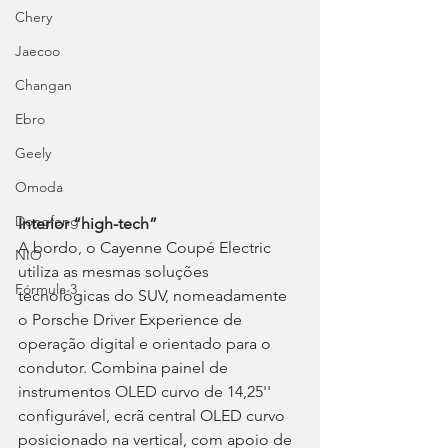
Chery
Jaecoo
Changan
Ebro
Geely
Omoda
Dongfeng
Interior “high-tech”
A bordo, o Cayenne Coupé Electric 
NIO
utiliza as mesmas soluções 
Fórmula 3
tecnológicas do SUV, nomeadamente 
o Porsche Driver Experience de 
operação digital e orientado para o 
condutor. Combina painel de 
instrumentos OLED curvo de 14,25'' 
configurável, ecrã central OLED curvo 
posicionado na vertical, com apoio de 