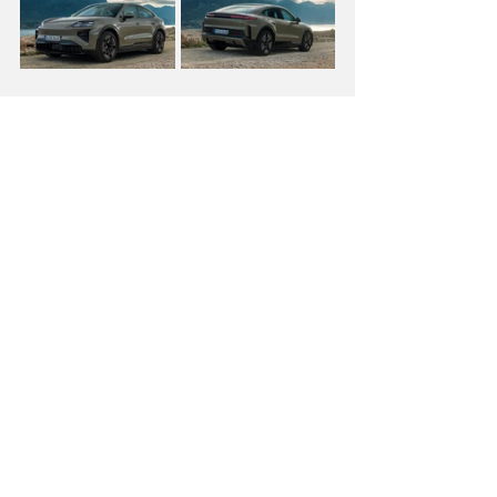
Os sistemas de suspensão também 
são as mesmas dos do SUV: 
pneumática adaptativa com Porsche 
Active Suspension Management 
(PASM) de série. Nas versões S e Turbo, 
em opção, sistema Porsche Active 
Ride. Já o eixo traseiro direcional (até 
5º de ângulo de viragem) pode 
equipar todos os modelos, mas 
também opcionalmente.
Baseado na plataforma PPE com 
arquitetura elétrica de 800 V, o Cayenne 
Coupé Electric admite carregamentos 
rápidos com potências de até 400 kW. 