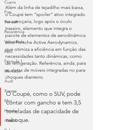
Cupra
Além da linha de tejadilho mais baixa, 
Fiat
o Coupé tem “spoiler” ativo integrado 
na carroçaria, logo após o óculo 
Renault
traseiro, elemento que integra o 
Resistência
pacote de elementos de aerodinâmica 
Velocidade
ativa Porsche Active Aerodynamics, 
que otimiza a eficiência em função das 
Ralis
necessidades tanto dinâmicas, como 
Fórmula 1
de refrigeração. Referência, ainda, para 
as aletas de móveis integradas no para-
Mercado
choques dianteiro.
Audi
Xiaomi
O Coupé, como o SUV, pode 
Mini
contar com gancho e tem 3,5 
toneladas de capacidade de 
Honda
reboque.
Abarth