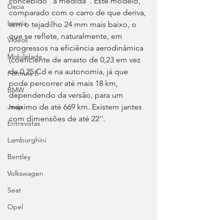
concebido "à medida". Este modelo, 
Dacia
comparado com o carro de que deriva, 
Lancia
tem o tejadilho 24 mm mais baixo, o 
que se reflete, naturalmente, em 
Videos
progressos na eficiência aerodinâmica 
Mobilidade
(coeficiente de arrasto de 0,23 em vez 
de 0,25 Cd e na autonomia, já que 
Fórmula E
pode percorrer até mais 18 km, 
BMW
dependendo da versão, para um 
máximo de até 669 km. Existem jantes 
Jeep
com dimensões de até 22''.
Entrevistas
Lamborghini
Bentley
Volkswagen
Seat
Opel