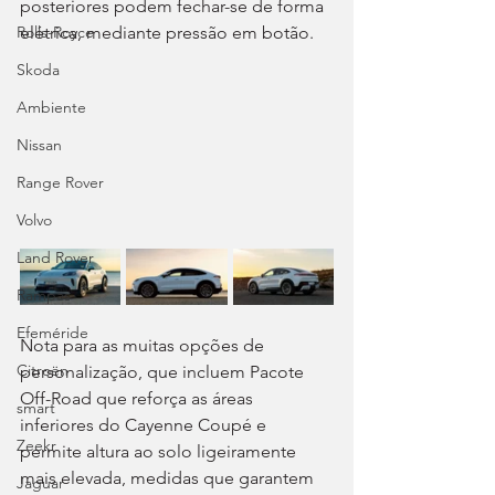
posteriores podem fechar-se de forma 
elétrica, mediante pressão em botão.
Rolls-Royce
Skoda
Ambiente
Nissan
Range Rover
Volvo
Land Rover
Rampas
Efeméride
Nota para as muitas opções de 
Citroën
personalização, que incluem Pacote 
Off-Road que reforça as áreas 
smart
inferiores do Cayenne Coupé e 
Zeekr
permite altura ao solo ligeiramente 
mais elevada, medidas que garantem 
Jaguar