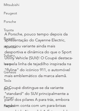
Mitsubishi
Peugeot
Porsche
Toyota
A Porsche, pouco tempo depois da 
Bugatti
apresentação do Cayenne Electric, 
anunciou variante ainda mais 
Hyundai
desportiva e dinâmica do que o Sport 
Subaru
Utility Vehicle (SUV)! O Coupé destaca-
se pela linha de tejadilho inspirada na 
Isuzu
"flyline" do icónico 911, o automóvel 
Genesis
mais emblemático da marca alemã.
Tesla
O Coupé distingue-se da variante 
BYD
"standard" do SUV principalmente a 
Ferrari
partir dos pilares A para trás, embora 
também conta com um para-brisas 
Pagani