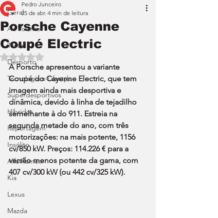
Pedro Junceiro
Geral
25 de abr.
4 min de leitura
Porsche Cayenne
Ao Volante
Coupé Electric
Teste
Avaliado com NaN de 5 estrelas.
Desporto
A Porsche apresentou a variante 
Tecnologia e Lifestyle
Coupé do Cayenne Electric, que tem 
imagem ainda mais desportiva e 
Superdesportivos
dinâmica, devido à linha de tejadilho 
Híbridos
semelhante à do 911. Estreia na 
segunda metade do ano, com três 
Reportagem
motorizações: na mais potente, 1156 
Insólito
cv/850 kW. Preços: 114.226 € para a 
versão menos potente da gama, com 
Alfa Romeo
407 cv/300 kW (ou 442 cv/325 kW). 
Kia
Lexus
Mazda