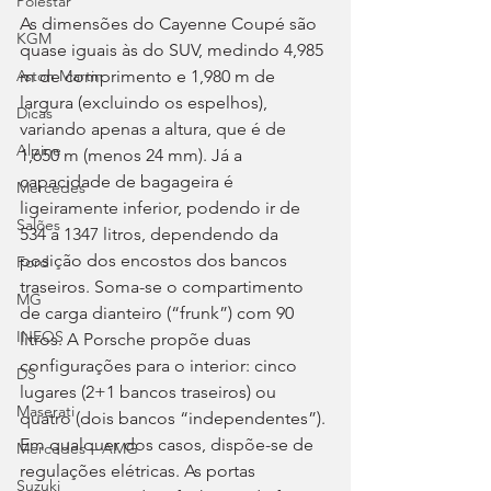
Polestar
As dimensões do Cayenne Coupé são 
KGM
quase iguais às do SUV, medindo 4,985 
m de comprimento e 1,980 m de 
Aston Martin
largura (excluindo os espelhos), 
Dicas
variando apenas a altura, que é de 
Alpine
1,650 m (menos 24 mm). Já a 
capacidade de bagageira é 
Mercedes
ligeiramente inferior, podendo ir de 
Salões
534 a 1347 litros, dependendo da 
posição dos encostos dos bancos 
Ford
traseiros. Soma-se o compartimento 
MG
de carga dianteiro (“frunk”) com 90 
INEOS
litros. A Porsche propõe duas 
configurações para o interior: cinco 
DS
lugares (2+1 bancos traseiros) ou 
Maserati
quatro (dois bancos “independentes”). 
Em qualquer dos casos, dispõe-se de 
Mercedes – AMG
regulações elétricas. As portas 
Suzuki