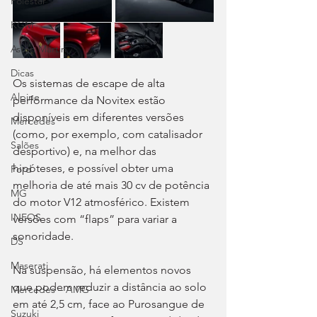
Polestar
KGM
Aston Martin
Dicas
Os sistemas de escape de alta 
Alpine
performance da Novitex estão 
disponíveis em diferentes versões 
Mercedes
(como, por exemplo, com catalisador 
Salões
desportivo) e, na melhor das 
hipóteses, e possível obter uma 
Ford
melhoria de até mais 30 cv de potência 
MG
do motor V12 atmosférico. Existem 
INEOS
versões com “flaps” para variar a 
sonoridade.
DS
Maserati
Na suspensão, há elementos novos 
que podem reduzir a distância ao solo 
Mercedes – AMG
em até 2,5 cm, face ao Purosangue de 
Suzuki