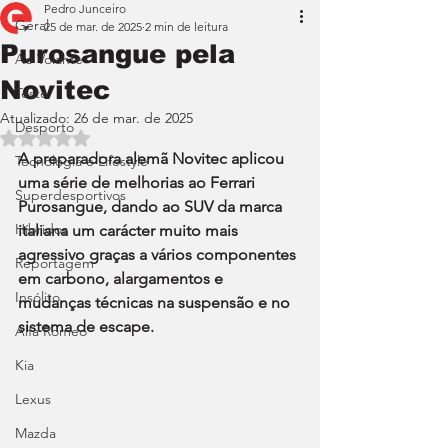
Pedro Junceiro
Geral
25 de mar. de 2025
2 min de leitura
Purosangue pela
Ao Volante
Novitec
Teste
Atualizado:
26 de mar. de 2025
Desporto
Avaliado com NaN de 5 estrelas.
A preparadora alemã Novitec aplicou 
Tecnologia e Lifestyle
uma série de melhorias ao Ferrari 
Superdesportivos
Purosangue, dando ao SUV da marca 
Híbridos
italiana um carácter muito mais 
agressivo graças a vários componentes 
Reportagem
em carbono, alargamentos e 
Insólito
mudanças técnicas na suspensão e no 
sistema de escape.
Alfa Romeo
Kia
Lexus
Mazda