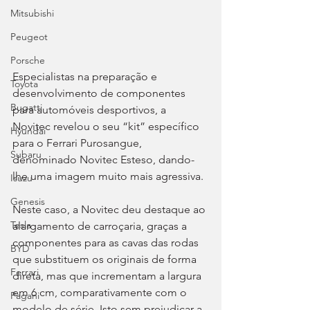
Mitsubishi
Peugeot
Porsche
Especialistas na preparação e 
Toyota
desenvolvimento de componentes 
Bugatti
para automóveis desportivos, a 
Novitec revelou o seu “kit” específico 
Hyundai
para o Ferrari Purosangue, 
Subaru
denominado Novitec Esteso, dando-
lhe uma imagem muito mais agressiva.
Isuzu
Genesis
Neste caso, a Novitec deu destaque ao 
Tesla
alargamento de carroçaria, graças a 
componentes para as cavas das rodas 
BYD
que substituem os originais de forma 
Ferrari
direta, mas que incrementam a largura 
em 6 cm, comparativamente com o 
Pagani
modelo de série. Isto sem prejudicar a 