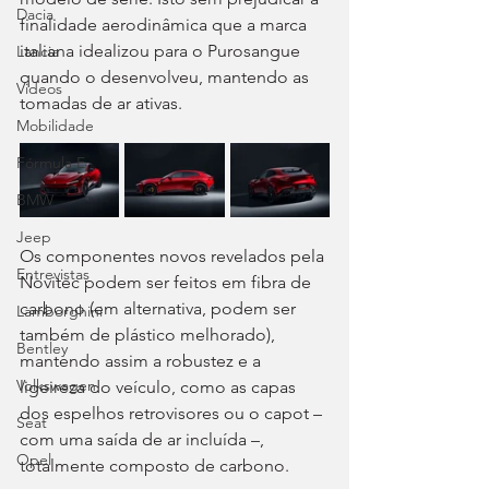
Dacia
finalidade aerodinâmica que a marca 
italiana idealizou para o Purosangue 
Lancia
quando o desenvolveu, mantendo as 
Videos
tomadas de ar ativas.
Mobilidade
Fórmula E
BMW
Jeep
Os componentes novos revelados pela 
Entrevistas
Novitec podem ser feitos em fibra de 
carbono (em alternativa, podem ser 
Lamborghini
também de plástico melhorado), 
Bentley
mantendo assim a robustez e a 
Volkswagen
ligeireza do veículo, como as capas 
dos espelhos retrovisores ou o capot – 
Seat
com uma saída de ar incluída –, 
Opel
totalmente composto de carbono.