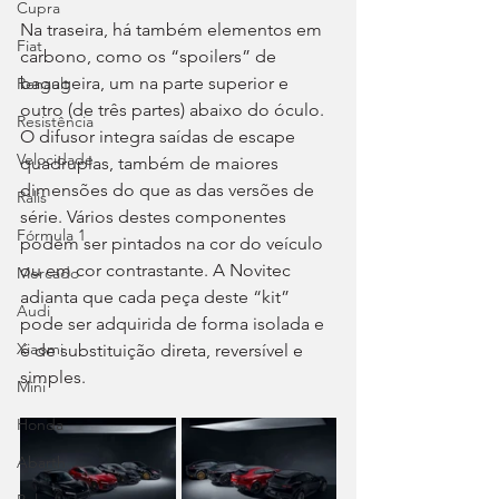
Cupra
Na traseira, há também elementos em 
Fiat
carbono, como os “spoilers” de 
bagageira, um na parte superior e 
Renault
outro (de três partes) abaixo do óculo. 
Resistência
O difusor integra saídas de escape 
Velocidade
quadruplas, também de maiores 
dimensões do que as das versões de 
Ralis
série. Vários destes componentes 
Fórmula 1
podem ser pintados na cor do veículo 
ou em cor contrastante. A Novitec 
Mercado
adianta que cada peça deste “kit” 
Audi
pode ser adquirida de forma isolada e 
Xiaomi
é de substituição direta, reversível e 
simples.
Mini
Honda
Abarth