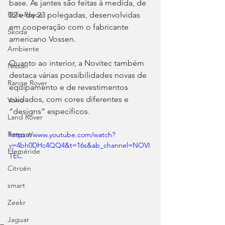
base. As jantes são feitas à medida, de 
22 e de 23 polegadas, desenvolvidas 
Rolls-Royce
em cooperação com o fabricante 
Skoda
americano Vossen.
Ambiente
Quanto ao interior, a Novitec também 
Nissan
destaca várias possibilidades novas de 
Range Rover
equipamento e de revestimentos 
cuidados, com cores diferentes e 
Volvo
“designs” específicos.
Land Rover
Rampas
https://www.youtube.com/watch?
v=4bh0DHc4QQ4&t=16s&ab_channel=NOVI
Efeméride
TEC
Citroën
smart
Zeekr
Jaguar