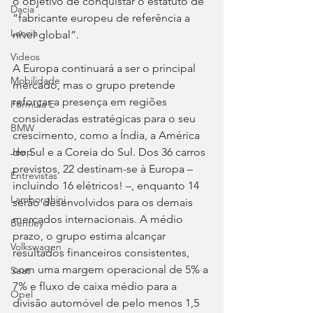
o objetivo de conquistar o estatuto de 
Dacia
“fabricante europeu de referência a 
Lancia
nível global”.
Videos
A Europa continuará a ser o principal 
Mobilidade
mercado, mas o grupo pretende 
reforçar a presença em regiões 
Fórmula E
consideradas estratégicas para o seu 
BMW
crescimento, como a Índia, a América 
do Sul e a Coreia do Sul. Dos 36 carros 
Jeep
previstos, 22 destinam-se à Europa – 
Entrevistas
incluindo 16 elétricos! –, enquanto 14 
Lamborghini
serão desenvolvidos para os demais 
mercados internacionais. A médio 
Bentley
prazo, o grupo estima alcançar 
Volkswagen
resultados financeiros consistentes, 
com uma margem operacional de 5% a 
Seat
7% e fluxo de caixa médio para a 
Opel
divisão automóvel de pelo menos 1,5 