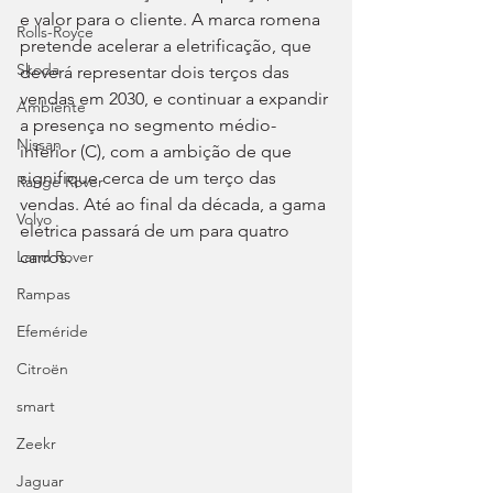
e valor para o cliente. A marca romena 
Rolls-Royce
pretende acelerar a eletrificação, que 
Skoda
deverá representar dois terços das 
vendas em 2030, e continuar a expandir 
Ambiente
a presença no segmento médio-
Nissan
inferior (C), com a ambição de que 
signifique cerca de um terço das 
Range Rover
vendas. Até ao final da década, a gama 
Volvo
elétrica passará de um para quatro 
carros.
Land Rover
Rampas
Efeméride
Citroën
smart
Zeekr
Jaguar