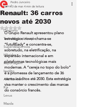
Pedro Junceiro
Geral
13 de mar.
4 min de leitura
Renault: 36 carros
Ao Volante
novos até 2030
Teste
Avaliado com NaN de 5 estrelas.
Desporto
O Grupo Renault apresentou plano 
Tecnologia e Lifestyle
estratégico novo: chama-se 
“futuREady” e concentra-se, 
Superdesportivos
sobretudo, na eletrificação, na 
Híbridos
expansão internacional e em 
plataformas tecnológicas mais 
Reportagem
modernas. A “cereja no topo do bolo” 
Insólito
é a promessa de lançamento de 36 
carros inéditos até 2030. Esta estratégia 
Alfa Romeo
visa manter o crescimento das marcas 
Kia
do consórcio francês.
Lexus
Mazda