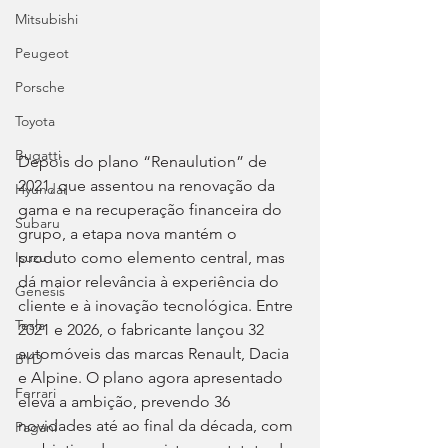
Mitsubishi
Peugeot
Porsche
Toyota
Bugatti
Depois do plano “Renaulution” de 
2021, que assentou na renovação da 
Hyundai
gama e na recuperação financeira do 
Subaru
grupo, a etapa nova mantém o 
produto como elemento central, mas 
Isuzu
dá maior relevância à experiência do 
Genesis
cliente e à inovação tecnológica. Entre 
Tesla
2021 e 2026, o fabricante lançou 32 
automóveis das marcas Renault, Dacia 
BYD
e Alpine. O plano agora apresentado 
Ferrari
eleva a ambição, prevendo 36 
novidades até ao final da década, com 
Pagani