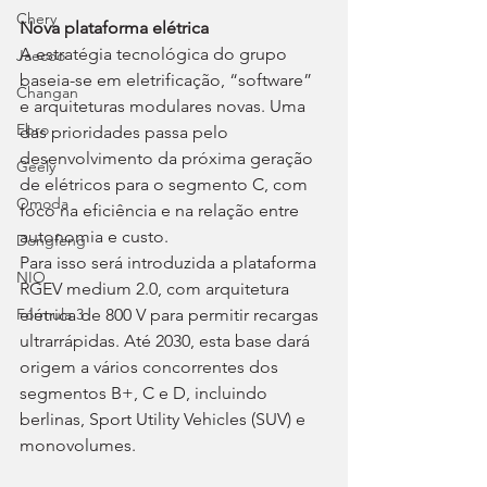
Chery
Nova plataforma elétrica
A estratégia tecnológica do grupo 
Jaecoo
baseia-se em eletrificação, “software” 
Changan
e arquiteturas modulares novas. Uma 
Ebro
das prioridades passa pelo 
desenvolvimento da próxima geração 
Geely
de elétricos para o segmento C, com 
Omoda
foco na eficiência e na relação entre 
autonomia e custo.
Dongfeng
Para isso será introduzida a plataforma 
NIO
RGEV medium 2.0, com arquitetura 
elétrica de 800 V para permitir recargas 
Fórmula 3
ultrarrápidas. Até 2030, esta base dará 
origem a vários concorrentes dos 
segmentos B+, C e D, incluindo 
berlinas, Sport Utility Vehicles (SUV) e 
monovolumes.