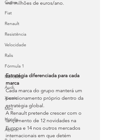
Cupra
mil milhões de euros/ano.
Fiat
Renault
Resistência
Velocidade
Ralis
Fórmula 1
Estratégia diferenciada para cada 
Mercado
marca
Audi
Cada marca do grupo manterá um 
posicionamento próprio dentro da 
Xiaomi
estratégia global.
Mini
A Renault pretende crescer com o 
Honda
lançamento de 12 novidades na 
Europa e 14 nos outros mercados 
Abarth
internacionais em que detém 