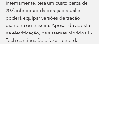
internamente, terá um custo cerca de 
20% inferior ao da geração atual e 
poderá equipar versões de tração 
dianteira ou traseira. Apesar da aposta 
na eletrificação, os sistemas híbridos E-
Tech continuarão a fazer parte da 
estratégia para lá de 2030, incluindo 
versões abaixo dos 150 cv e aplicações 
fora da Europa.
Parcerias estratégicas