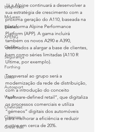
Já a Alpine continuará a desenvolver a 
Leapmotor
sua estratégia de crescimento com a 
McLaren
próxima geração do A110, baseada na 
plataforma Alpine Performance 
Elétrico
Platform (APP). A gama incluirá 
XPENG
também os novos A290 e A390, 
Cadillac
destinados a alargar a base de clientes, 
bem como séries limitadas (A110 R 
Segurança
Ultime, por exemplo).
Forthing
Transversal ao grupo será a 
Lotus
modernização da rede de distribuição, 
Autosport
com a introdução do conceito 
“software-defined retail”, que digitaliza 
Voyah
os processos comerciais e utiliza 
Chevrolet
“gémeos” digitais dos automóveis 
Clássicos
para melhorar a eficiência e reduzir 
custos em cerca de 20%.
Great Wall