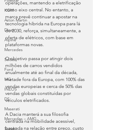
Polestar
operações, mantendo a eletrificação 
como eixo central. No entanto, a 
KGM
marca prevê continuar a apostar na 
Aston Martin
tecnologia híbrida na Europa para lá 
Dicas
de 2030, reforça, simultaneamente, a 
oferta de elétricos, com base em 
Alpine
plataformas novas.
Mercedes
O objetivo passa por atingir dois 
Salões
milhões de carros vendidos 
Ford
anualmente até ao final da década, 
metade fora da Europa, com 100% das 
MG
vendas europeias e cerca de 50% das 
INEOS
vendas globais constituídas por 
DS
veículos eletrificados.
Maserati
A Dacia manterá a sua filosofia 
Mercedes – AMG
centrada na mobilidade acessível, 
baseada na relação entre preço, custo 
Suzuki