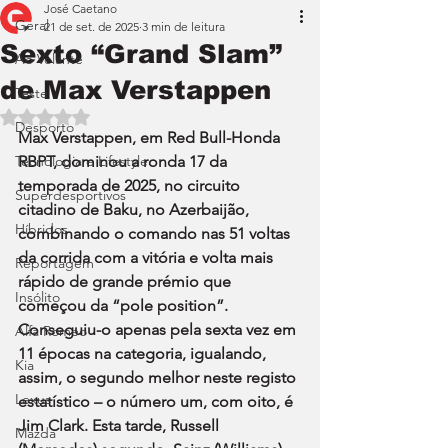
José Caetano
Geral
21 de set. de 2025
3 min de leitura
Sexto “Grand Slam”
Ao Volante
de Max Verstappen
Teste
Avaliado com NaN de 5 estrelas.
Desporto
Max Verstappen, em Red Bull-Honda 
Tecnologia e Lifestyle
RBPT, dominou a ronda 17 da 
temporada de 2025, no circuito 
Superdesportivos
citadino de Baku, no Azerbaijão, 
Híbridos
combinando o comando nas 51 voltas 
da corrida com a vitória e volta mais 
Reportagem
rápido de grande prémio que 
Insólito
começou da “pole position”. 
Conseguiu-o apenas pela sexta vez em 
Alfa Romeo
11 épocas na categoria, igualando, 
Kia
assim, o segundo melhor neste registo 
Lexus
estatístico – o número um, com oito, é 
Jim Clark. Esta tarde, Russell 
Mazda