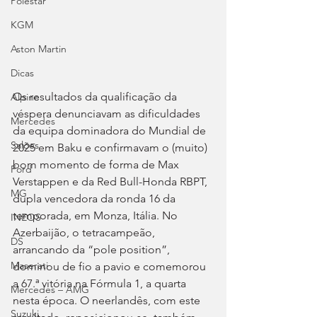
Polestar
KGM
Aston Martin
Dicas
Os resultados da qualificação da 
Alpine
véspera denunciavam as dificuldades 
Mercedes
da equipa dominadora do Mundial de 
Salões
2025 em Baku e confirmavam o (muito) 
bom momento de forma de Max 
Ford
Verstappen e da Red Bull-Honda RBPT, 
MG
dupla vencedora da ronda 16 da 
temporada, em Monza, Itália. No 
INEOS
Azerbaijão, o tetracampeão, 
DS
arrancando da “pole position”, 
Maserati
dominou de fio a pavio e comemorou 
a 67.ª vitória na Fórmula 1, a quarta 
Mercedes – AMG
nesta época. O neerlandês, com este 
Suzuki