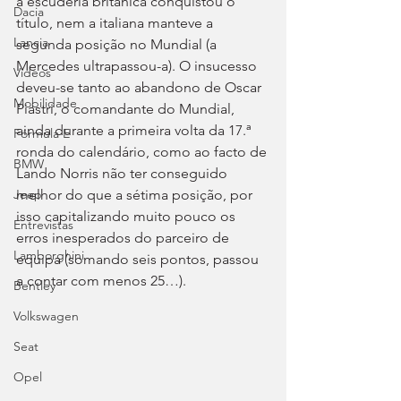
a escuderia britânica conquistou o 
Dacia
título, nem a italiana manteve a 
Lancia
segunda posição no Mundial (a 
Mercedes ultrapassou-a). O insucesso 
Videos
deveu-se tanto ao abandono de Oscar 
Mobilidade
Piastri, o comandante do Mundial, 
ainda durante a primeira volta da 17.ª 
Fórmula E
ronda do calendário, como ao facto de 
BMW
Lando Norris não ter conseguido 
melhor do que a sétima posição, por 
Jeep
isso capitalizando muito pouco os 
Entrevistas
erros inesperados do parceiro de 
Lamborghini
equipa (somando seis pontos, passou 
a contar com menos 25…).
Bentley
Volkswagen
Seat
Opel