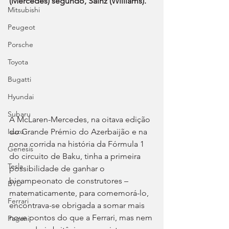
(Mercedes) segundo, Sainz (Williams).
Mitsubishi
Peugeot
Porsche
Toyota
Bugatti
Hyundai
Subaru
A McLaren-Mercedes, na oitava edição 
do Grande Prémio do Azerbaijão e na 
Isuzu
nona corrida na história da Fórmula 1 
Genesis
do circuito de Baku, tinha a primeira 
Tesla
possibilidade de ganhar o 
bicampeonato de construtores – 
BYD
matematicamente, para comemorá-lo, 
Ferrari
encontrava-se obrigada a somar mais 
nove pontos do que a Ferrari, mas nem 
Pagani