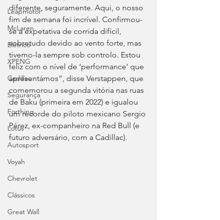
diferente, seguramente. Aqui, o nosso 
Leapmotor
fim de semana foi incrível. Confirmou-
McLaren
se a expetativa de corrida difícil, 
sobretudo devido ao vento forte, mas 
Elétrico
tivemo-la sempre sob controlo. Estou 
XPENG
feliz com o nível de ‘performance’ que 
apresentámos”, disse Verstappen, que 
Cadillac
comemorou a segunda vitória nas ruas 
Segurança
de Baku (primeira em 2022) e igualou 
Forthing
um recorde do piloto mexicano Sergio 
Pérez, ex-companheiro na Red Bull (e 
Lotus
futuro adversário, com a Cadillac).
Autosport
Voyah
Chevrolet
Clássicos
Great Wall