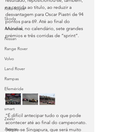
resultado, reposicionou-se, também, 
na corrida ao título, ao reduzir a 
Rolls-Royce
desvantagem para Oscar Piastri de 94 
Skoda
pontos para 69. Até ao final do 
Mundial, no calendário, sete grandes 
Ambiente
prémios e três corridas de “sprint”.
Nissan
Range Rover
Volvo
Land Rover
Rampas
Efeméride
Citroën
smart
“É difícil antecipar tudo o que pode 
Zeekr
acontecer até ao final do campeonato. 
Jaguar
Segue-se Singapura, que será muito 