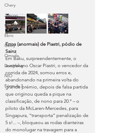
Chery
Jaecoo
Changan
Ebro
Erros (anormais) de Piastri, pódio de 
Geely
Sainz
Omoda
Em Baku, surpreendentemente, o 
australiano Oscar Piastri, o vencedor da 
Dongfeng
corrida de 2024, somou erros e, 
NIO
abandonando na primeira volta do 
Fórmula 3
grande prémio, depois de falsa partida 
que originou queda a pique na 
classificação, de nono para 20.º – o 
piloto da McLaren-Mercedes, para 
Singapura, “transporta” penalização de 
5 s!... –, bloqueou as rodas dianteiras 
do monolugar na travagem para a 