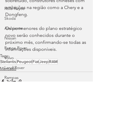
sobretudo, construtores chineses com 
ambições na região como a Chery e a 
Rolls-Royce
Dongfeng.
Skoda
Os pormenores do plano estratégico 
Ambiente
novo serão conhecidos durante o 
Nissan
próximo mês, confirmando-se todas as 
Range Rover
informações disponíveis.
Tags:
Volvo
Stellantis
Peugeot
Fiat
Jeep
RAM
Land Rover
Mercado
Rampas
Efeméride
Citroën
smart
Ver tudo
Posts recentes
Zeekr
Jaguar