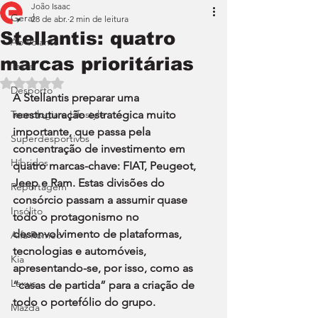
João Isaac
Geral
28 de abr.
2 min de leitura
Stellantis: quatro
Ao Volante
marcas prioritárias
Teste
Avaliado com NaN de 5 estrelas.
Desporto
A Stellantis preparar uma 
Tecnologia e Lifestyle
reestruturação estratégica muito 
importante, que passa pela 
Superdesportivos
concentração de investimento em 
Híbridos
quatro marcas-chave: FIAT, Peugeot, 
Jeep e Ram. Estas divisões do 
Reportagem
consórcio passam a assumir quase 
Insólito
todo o protagonismo no 
desenvolvimento de plataformas, 
Alfa Romeo
tecnologias e automóveis, 
Kia
apresentando-se, por isso, como as 
Lexus
“casas de partida” para a criação de 
todo o portefólio do grupo.
Mazda