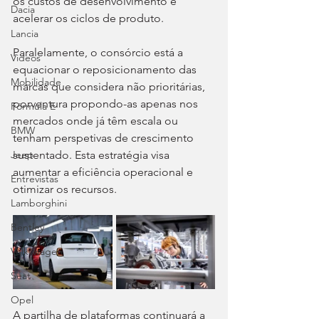
os custos de desenvolvimento e 
Dacia
acelerar os ciclos de produto.
Lancia
Paralelamente, o consórcio está a 
Videos
equacionar o reposicionamento das 
Mobilidade
marcas que considera não prioritárias, 
porventura propondo-as apenas nos 
Fórmula E
mercados onde já têm escala ou 
BMW
tenham perspetivas de crescimento 
sustentado. Esta estratégia visa 
Jeep
aumentar a eficiência operacional e 
Entrevistas
otimizar os recursos.
Lamborghini
Bentley
Volkswagen
Seat
Opel
A partilha de plataformas continuará a 