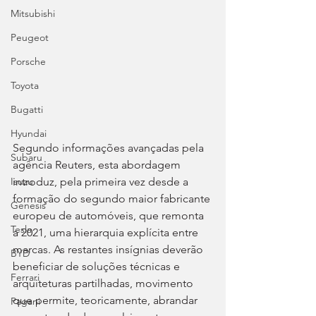
Mitsubishi
Peugeot
Porsche
Toyota
Bugatti
Hyundai
Segundo informações avançadas pela 
Subaru
agência Reuters, esta abordagem 
introduz, pela primeira vez desde a 
Isuzu
formação do segundo maior fabricante 
Genesis
europeu de automóveis, que remonta 
Tesla
a 2021, uma hierarquia explícita entre 
marcas. As restantes insígnias deverão 
BYD
beneficiar de soluções técnicas e 
Ferrari
arquiteturas partilhadas, movimento 
que permite, teoricamente, abrandar 
Pagani