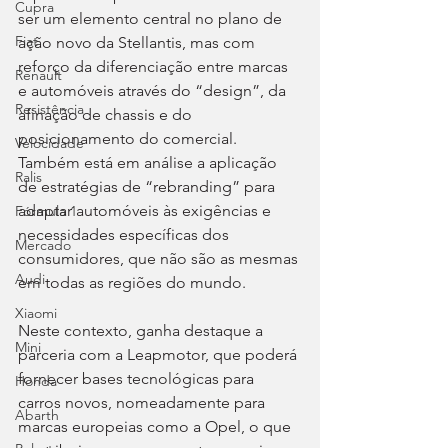
Cupra
ser um elemento central no plano de 
Fiat
ação novo da Stellantis, mas com 
reforço da diferenciação entre marcas 
Renault
e automóveis através do “design”, da 
Resistência
afinação de chassis e do 
posicionamento do comercial. 
Velocidade
Também está em análise a aplicação 
Ralis
de estratégias de “rebranding” para 
adaptar automóveis às exigências e 
Fórmula 1
necessidades específicas dos 
Mercado
consumidores, que não são as mesmas 
Audi
em todas as regiões do mundo.
Xiaomi
Neste contexto, ganha destaque a 
Mini
parceria com a Leapmotor, que poderá 
fornecer bases tecnológicas para 
Honda
carros novos, nomeadamente para 
Abarth
marcas europeias como a Opel, o que 