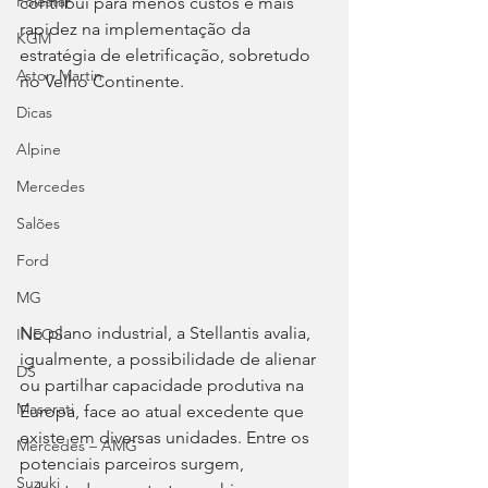
Polestar
contribui para menos custos e mais 
rapidez na implementação da 
KGM
estratégia de eletrificação, sobretudo 
Aston Martin
no Velho Continente.
Dicas
Alpine
Mercedes
Salões
Ford
MG
No plano industrial, a Stellantis avalia, 
INEOS
igualmente, a possibilidade de alienar 
DS
ou partilhar capacidade produtiva na 
Maserati
Europa, face ao atual excedente que 
existe em diversas unidades. Entre os 
Mercedes – AMG
potenciais parceiros surgem, 
Suzuki