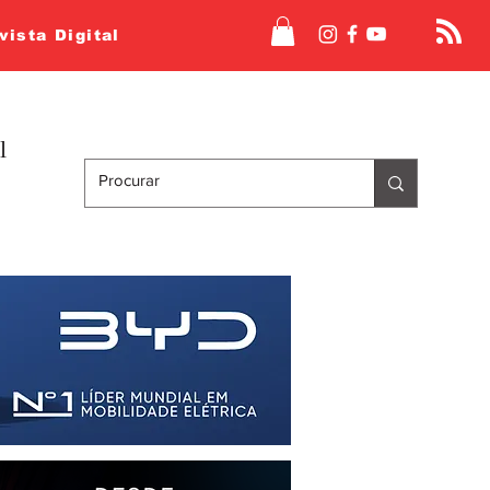
vista Digital
l