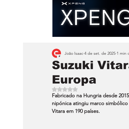
João Isaac
4 de set. de 2025
1 min d
Suzuki Vita
Europa
Avaliado com NaN de 5 estrelas.
Fabricado na Hungria desde 2015,
nipónica atingiu marco simbólico
Vitara em 190 países.