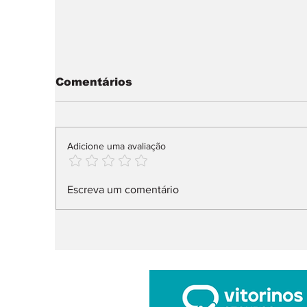
Comentários
Adicione uma avaliação
Audi Q9 SUV direto ao
X
Escreva um comentário
topo da gama
n
l
ar