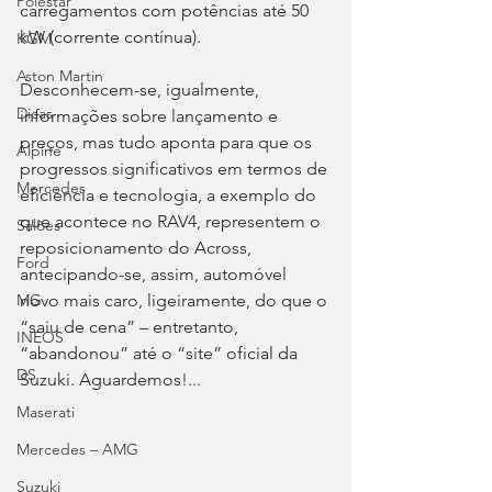
Polestar
carregamentos com potências até 50 
kW (corrente contínua).
KGM
Aston Martin
Desconhecem-se, igualmente, 
Dicas
informações sobre lançamento e 
preços, mas tudo aponta para que os 
Alpine
progressos significativos em termos de 
Mercedes
eficiência e tecnologia, a exemplo do 
que acontece no RAV4, representem o 
Salões
reposicionamento do Across, 
Ford
antecipando-se, assim, automóvel 
novo mais caro, ligeiramente, do que o 
MG
“saiu de cena” – entretanto, 
INEOS
“abandonou” até o “site” oficial da 
DS
Suzuki. Aguardemos!...
Maserati
Mercedes – AMG
Suzuki