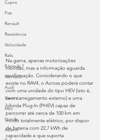
Cupra
Fiat
Renault
Resistência
Velocidade
Ralis
Na gama, apenas motorizações 
Fórmula 1
híbridas, mas a informação aguarda 
confirmação. Considerando o que 
Mercado
existe no RAV4, o Across poderá contar 
Audi
com uma unidade do tipo HEV (isto é, 
sem carregamento externo) e uma 
Xiaomi
híbrida Plug-In (PHEV) capaz de 
Mini
percorrer até cerca de 100 km em 
Honda
modo totalmente elétrico, por dispor 
de bateria com 22,7 kWh de 
Abarth
capacidade e que suporta 