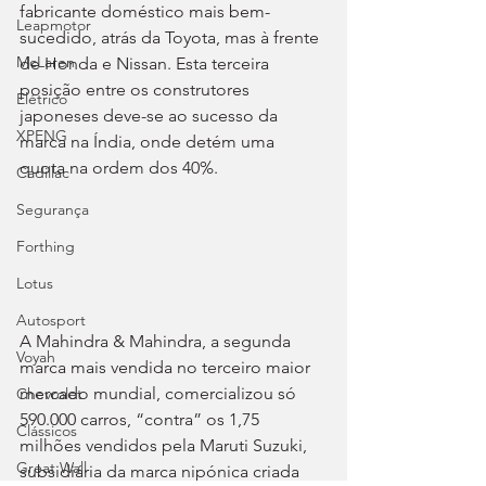
fabricante doméstico mais bem-
Leapmotor
sucedido, atrás da Toyota, mas à frente 
McLaren
de Honda e Nissan. Esta terceira 
posição entre os construtores 
Elétrico
japoneses deve-se ao sucesso da 
XPENG
marca na Índia, onde detém uma 
quota na ordem dos 40%.
Cadillac
Segurança
Forthing
Lotus
Autosport
A Mahindra & Mahindra, a segunda 
Voyah
marca mais vendida no terceiro maior 
mercado mundial, comercializou só 
Chevrolet
590.000 carros, “contra” os 1,75 
Clássicos
milhões vendidos pela Maruti Suzuki, 
Great Wall
subsidiária da marca nipónica criada 