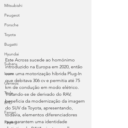
Mitsubishi
Peugeot
Porsche
Toyota
Bugatti
Hyundai
Este Across sucede ao homónimo 
Subaru
introduzido na Europa em 2020, então 
com uma motorização híbrida Plug-In 
Isuzu
que debitava 306 cv e permitia até 75 
Genesis
km de condução em modo elétrico. 
Tesla
Tratando-se de derivado do RAV, 
beneficia da modernização da imagem 
BYD
do SUV da Toyota, apresentando, 
Ferrari
todavia, elementos diferenciadores 
que garantem uma identidade 
Pagani