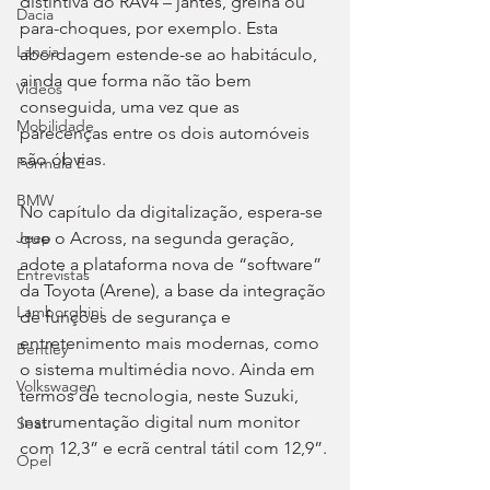
distintiva do RAV4 – jantes, grelha ou 
Dacia
para-choques, por exemplo. Esta 
Lancia
abordagem estende-se ao habitáculo, 
ainda que forma não tão bem 
Videos
conseguida, uma vez que as 
Mobilidade
parecenças entre os dois automóveis 
são óbvias.
Fórmula E
BMW
No capítulo da digitalização, espera-se 
que o Across, na segunda geração, 
Jeep
adote a plataforma nova de “software” 
Entrevistas
da Toyota (Arene), a base da integração 
Lamborghini
de funções de segurança e 
entretenimento mais modernas, como 
Bentley
o sistema multimédia novo. Ainda em 
Volkswagen
termos de tecnologia, neste Suzuki, 
instrumentação digital num monitor 
Seat
com 12,3” e ecrã central tátil com 12,9”.
Opel