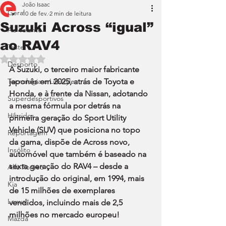
João Isaac
Geral
10 de fev.
2 min de leitura
Suzuki Across “igual”
Ao Volante
ao RAV4
Teste
Avaliado com NaN de 5 estrelas.
Desporto
A Suzuki, o terceiro maior fabricante 
Tecnologia e Lifestyle
japonês em 2025, atrás de Toyota e 
Honda, e à frente da Nissan, adotando 
Superdesportivos
a mesma fórmula por detrás na 
Híbridos
primeira geração do Sport Utility 
Vehicle (SUV) que posiciona no topo 
Reportagem
da gama, dispõe de Across novo, 
Insólito
automóvel que também é baseado na 
sexta geração do RAV4 – desde a 
Alfa Romeo
introdução do original, em 1994, mais 
Kia
de 15 milhões de exemplares 
Lexus
vendidos, incluindo mais de 2,5 
milhões no mercado europeu!
Mazda