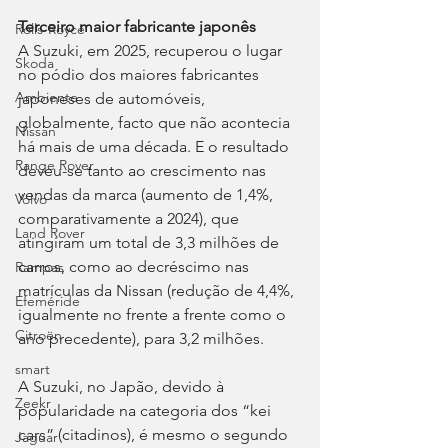
Terceiro maior fabricante japonês
Rolls-Royce
A Suzuki, em 2025, recuperou o lugar 
Skoda
no pódio dos maiores fabricantes 
Ambiente
japoneses de automóveis, 
globalmente, facto que não acontecia 
Nissan
há mais de uma década. E o resultado 
Range Rover
deveu-se tanto ao crescimento nas 
vendas da marca (aumento de 1,4%, 
Volvo
comparativamente a 2024), que 
Land Rover
atingiram um total de 3,3 milhões de 
carros, como ao decréscimo nas 
Rampas
matrículas da Nissan (redução de 4,4%, 
Efeméride
igualmente no frente a frente como o 
Citroën
ano precedente), para 3,2 milhões.
smart
A Suzuki, no Japão, devido à 
Zeekr
popularidade na categoria dos “kei 
cars” (citadinos), é mesmo o segundo 
Jaguar