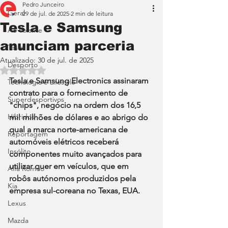
Pedro Junceiro
Geral
29 de jul. de 2025
2 min de leitura
Tesla e Samsung
Ao Volante
anunciam parceria
Teste
Atualizado:
30 de jul. de 2025
Desporto
Avaliado com NaN de 5 estrelas.
Tesla e Samsung Electronics assinaram 
Tecnologia e Lifestyle
contrato para o fornecimento de 
Superdesportivos
"chips", negócio na ordem dos 16,5 
Híbridos
mil milhões de dólares e ao abrigo do 
qual a marca norte-americana de 
Reportagem
automóveis elétricos receberá 
Insólito
componentes muito avançados para 
utilizar quer em veículos, que em 
Alfa Romeo
robôs autónomos produzidos pela 
Kia
empresa sul-coreana no Texas, EUA.
Lexus
Mazda