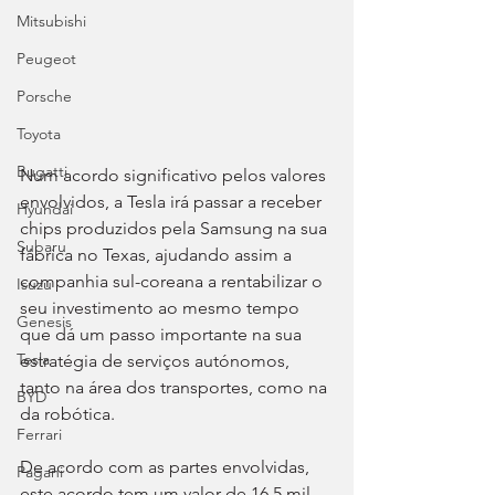
Mitsubishi
Peugeot
Porsche
Toyota
Bugatti
Num acordo significativo pelos valores 
envolvidos, a Tesla irá passar a receber 
Hyundai
chips produzidos pela Samsung na sua 
Subaru
fábrica no Texas, ajudando assim a 
companhia sul-coreana a rentabilizar o 
Isuzu
seu investimento ao mesmo tempo 
Genesis
que dá um passo importante na sua 
Tesla
estratégia de serviços autónomos, 
tanto na área dos transportes, como na 
BYD
da robótica.
Ferrari
De acordo com as partes envolvidas, 
Pagani
este acordo tem um valor de 16.5 mil 