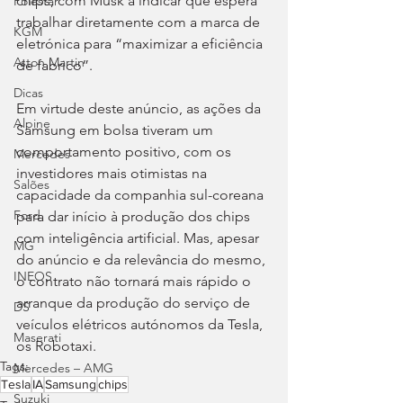
chips, com Musk a indicar que espera 
Polestar
trabalhar diretamente com a marca de 
KGM
eletrónica para “maximizar a eficiência 
Aston Martin
de fabrico”.
Dicas
Em virtude deste anúncio, as ações da 
Alpine
Samsung em bolsa tiveram um 
comportamento positivo, com os 
Mercedes
investidores mais otimistas na 
Salões
capacidade da companhia sul-coreana 
Ford
para dar início à produção dos chips 
com inteligência artificial. Mas, apesar 
MG
do anúncio e da relevância do mesmo, 
INEOS
o contrato não tornará mais rápido o 
arranque da produção do serviço de 
DS
veículos elétricos autónomos da Tesla, 
Maserati
os Robotaxi.
Tags:
Mercedes – AMG
Tesla
IA
Samsung
chips
Suzuki