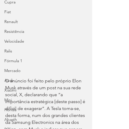
Cupra
Fiat
Renault
Resistência
Velocidade
Ralis
Fórmula 1
Mercado
Audi
O anúncio foi feito pelo próprio Elon 
Musk através de um post na sua rede 
Xiaomi
social, X, declarando que “a 
Mini
importância estratégica [deste passo] é 
difícil de exagerar”. A Tesla torna-se, 
Honda
desta forma, num dos grandes clientes 
Abarth
da Samsung Electronics na área dos 