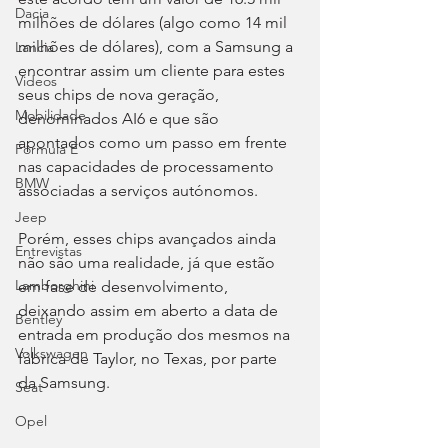
Dacia
milhões de dólares (algo como 14 mil 
milhões de dólares), com a Samsung a 
Lancia
encontrar assim um cliente para estes 
Videos
seus chips de nova geração, 
Mobilidade
denominados AI6 e que são 
apontados como um passo em frente 
Fórmula E
nas capacidades de processamento 
BMW
associadas a serviços autónomos.
Jeep
Porém, esses chips avançados ainda 
Entrevistas
não são uma realidade, já que estão 
Lamborghini
em fase de desenvolvimento, 
deixando assim em aberto a data de 
Bentley
entrada em produção dos mesmos na 
Volkswagen
fábrica de Taylor, no Texas, por parte 
da Samsung.
Seat
Opel