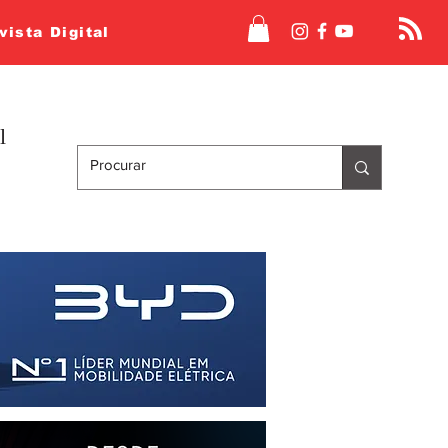
vista Digital
l