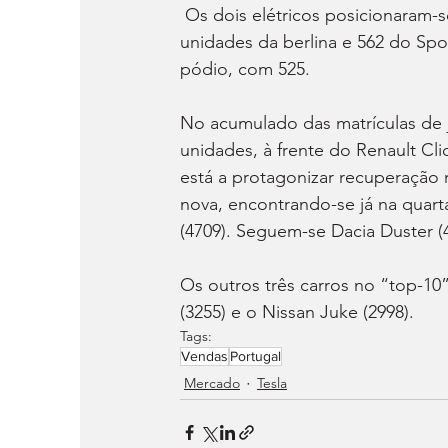
 Os dois elétricos posicionaram-se mesmo no topo da tabela mensal de registos, com 642 
unidades da berlina e 562 do Spor
pódio, com 525.
No acumulado das matrículas de 
unidades, à frente do Renault Cl
está a protagonizar recuperação 
nova, encontrando-se já na quart
(4709). Seguem-se Dacia Duster (4
Os outros três carros no “top-10
(3255) e o Nissan Juke (2998).
Tags:
Vendas
Portugal
Mercado
Tesla