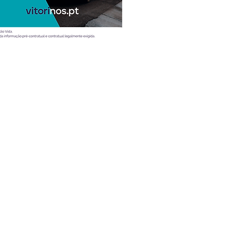
Atualidade
Vídeos
Ao volante
Desporto
Entrevistas
Mobilidade
Teste
Dicas