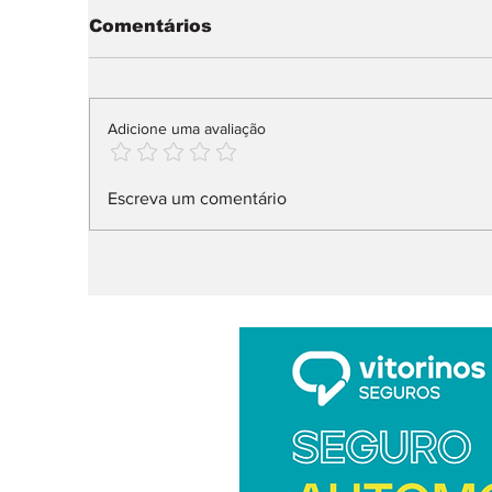
Comentários
Adicione uma avaliação
Elétricos dominam
F
Escreva um comentário
vendas na Alemanha
a
2