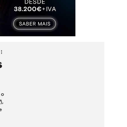
s
 o 
, 
e 