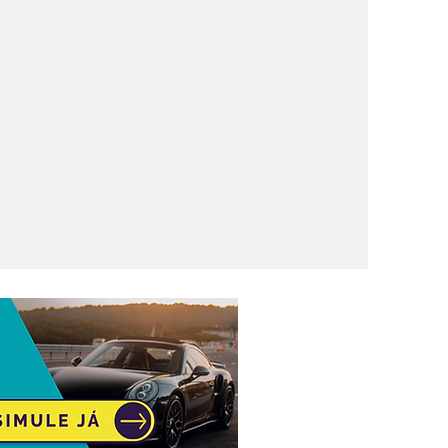
ém 718