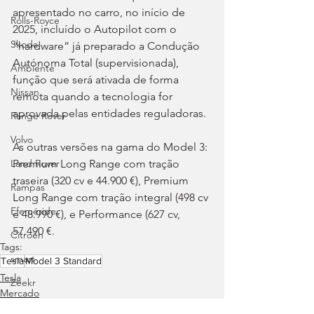
apresentado no carro, no início de 
Rolls-Royce
2025, incluído o Autopilot com o 
Skoda
“hardware” já preparado a Condução 
Autónoma Total (supervisionada), 
Ambiente
função que será ativada de forma 
Nissan
remota quando a tecnologia for 
aprovada pelas entidades reguladoras.
Range Rover
Volvo
As outras versões na gama do Model 3: 
Premium Long Range com tração 
Land Rover
traseira (320 cv e 44.900 €), Premium 
Rampas
Long Range com tração integral (498 cv 
Efeméride
e 48.990 €), e Performance (627 cv, 
57.490 €.
Citroën
Tags:
smart
Tesla
Model 3 Standard
Tesla
Zeekr
Mercado
Jaguar
Elétrico