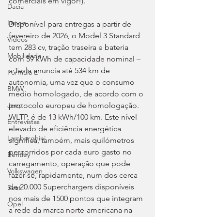
comerciais em vigor!).
Dacia
Lancia
Disponível para entregas a partir de 
fevereiro de 2026, o Model 3 Standard 
Videos
tem 283 cv, tração traseira e bateria 
Mobilidade
com 59 kWh de capacidade nominal – 
a Tesla anuncia até 534 km de 
Fórmula E
autonomia, uma vez que o consumo 
BMW
médio homologado, de acordo com o 
protocolo europeu de homologação. 
Jeep
WLTP, é de 13 kWh/100 km. Este nível 
Entrevistas
elevado de eficiência energética 
Lamborghini
significa, também, mais quilómetros 
percorridos por cada euro gasto no 
Bentley
carregamento, operação que pode 
Volkswagen
fazer-se, rapidamente, num dos cerca 
de 20.000 Superchargers disponíveis 
Seat
nos mais de 1500 pontos que integram 
Opel
a rede da marca norte-americana na 