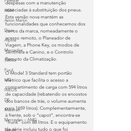
Polestar
despesas com a manutenção 
associadas à substituição dos pneus. 
KGM
Esta versão nova mantém as 
Aston Martin
funcionalidades que conhecemos dos 
Dicas
carros da marca, nomeadamente o 
acesso remoto, o Planeador de 
Alpine
Viagem, a Phone Key, os modos de 
Mercedes
Sentinela e Canino, e o Controlo 
Remoto da Climatização.
Salões
Ford
O Model 3 Standard tem portão 
elétrico que facilita o acesso a 
MG
compartimento de carga com 594 litros 
INEOS
de capacidade (rebatendo os encostos 
DS
dos bancos de trás, o volume aumenta 
para 1659 litros). Complementarmente, 
Maserati
à frente, sob o “capot”, encontra-se 
Mercedes – AMG
“frunk” com 88 litros. E o equipamento 
de série incluiu tudo o que foi 
Suzuki