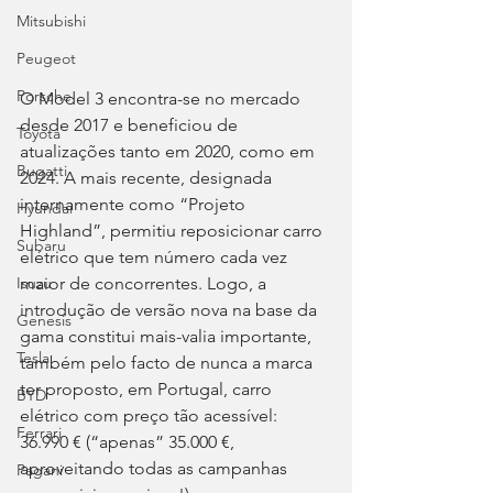
Mitsubishi
Peugeot
Porsche
O Model 3 encontra-se no mercado 
desde 2017 e beneficiou de 
Toyota
atualizações tanto em 2020, como em 
Bugatti
2024. A mais recente, designada 
internamente como “Projeto
Hyundai
Highland”, permitiu reposicionar carro 
Subaru
elétrico que tem número cada vez 
maior de concorrentes. Logo, a 
Isuzu
introdução de versão nova na base da 
Genesis
gama constitui mais-valia importante, 
Tesla
também pelo facto de nunca a marca 
ter proposto, em Portugal, carro 
BYD
elétrico com preço tão acessível: 
Ferrari
36.990 € (“apenas” 35.000 €, 
aproveitando todas as campanhas 
Pagani