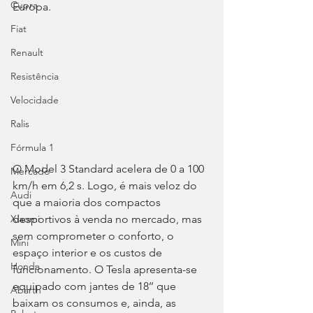
Cupra
Europa.
Fiat
Renault
Resistência
Velocidade
Ralis
Fórmula 1
O Model 3 Standard acelera de 0 a 100 
Mercado
km/h em 6,2 s. Logo, é mais veloz do 
Audi
que a maioria dos compactos 
desportivos à venda no mercado, mas 
Xiaomi
sem comprometer o conforto, o 
Mini
espaço interior e os custos de 
Honda
funcionamento. O Tesla apresenta-se 
equipado com jantes de 18’’ que 
Abarth
baixam os consumos e, ainda, as 