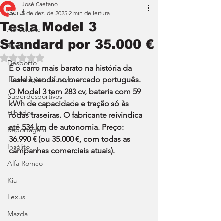
José Caetano
Geral
5 de dez. de 2025
2 min de leitura
Tesla Model 3
Ao Volante
Standard por 35.000 €
Teste
Avaliado com NaN de 5 estrelas.
Desporto
É o carro mais barato na história da 
Tecnologia e Lifestyle
Tesla à venda no mercado português. 
O Model 3 tem 283 cv, bateria com 59 
Superdesportivos
kWh de capacidade e tração só às 
Híbridos
rodas traseiras. O fabricante reivindica 
até 534 km de autonomia. Preço: 
Reportagem
36.990 € (ou 35.000 €, com todas as 
Insólito
campanhas comerciais atuais).
Alfa Romeo
Kia
Lexus
Mazda