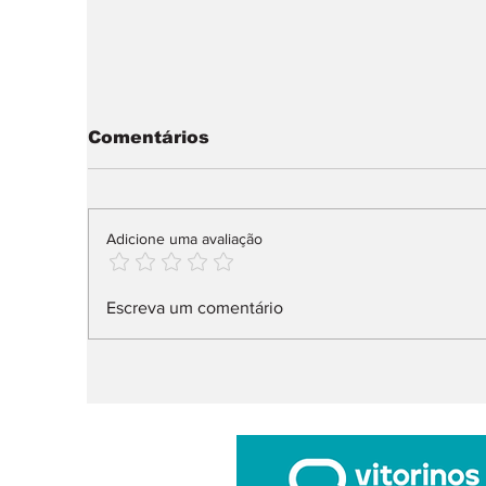
Comentários
Adicione uma avaliação
Na Fortune Global 500,
N
Escreva um comentário
26 fabricantes
d
v