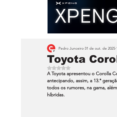
Pedro Junceiro
31 de out. de 2025
Toyota Corol
Avaliado com NaN de 5 estrelas.
A Toyota apresentou o Corolla C
antecipando, assim, a 13.ª gera
todos os rumores, na gama, além
híbridas.