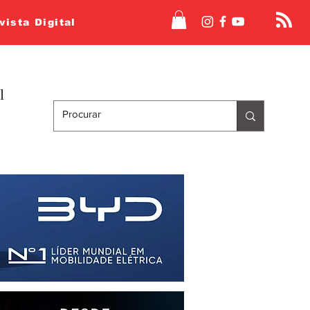
vista Digital
l