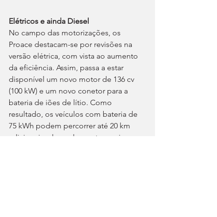
Elétricos e ainda Diesel
No campo das motorizações, os 
Proace destacam-se por revisões na 
versão elétrica, com vista ao aumento 
da eficiência. Assim, passa a estar 
disponível um novo motor de 136 cv 
(100 kW) e um novo conetor para a 
bateria de iões de lítio. Como 
resultado, os veículos com bateria de 
75 kWh podem percorrer até 20 km 
adicionais, elevando a autonomia para 
os 349 km (ciclo combinado WLTP) 
entre carregamentos. O carregamento 
pode ser feito em postos de carga DC 
a 100 kW.
Está também disponível uma bateria 