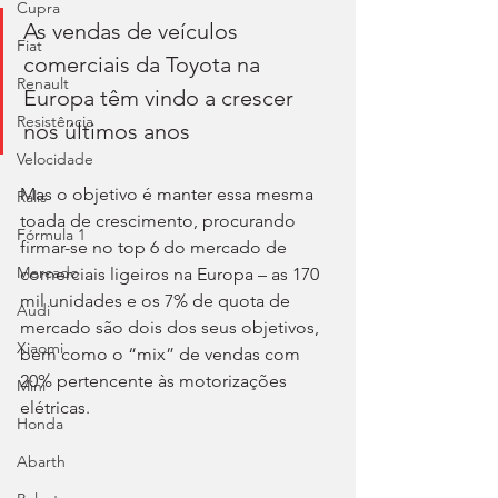
Cupra
As vendas de veículos 
Fiat
comerciais da Toyota na 
Renault
Europa têm vindo a crescer 
Resistência
nos últimos anos
Velocidade
Mas o objetivo é manter essa mesma 
Ralis
toada de crescimento, procurando 
Fórmula 1
firmar-se no top 6 do mercado de 
Mercado
comerciais ligeiros na Europa – as 170 
mil unidades e os 7% de quota de 
Audi
mercado são dois dos seus objetivos, 
Xiaomi
bem como o “mix” de vendas com 
20% pertencente às motorizações 
Mini
elétricas.
Honda
Abarth