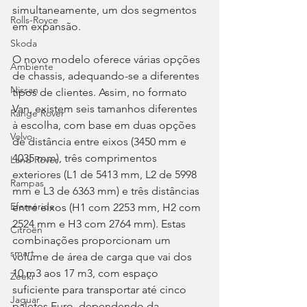
simultaneamente, um dos segmentos 
Rolls-Royce
em expansão.
Skoda
O novo modelo oferece várias opções 
Ambiente
de chassis, adequando-se a diferentes 
Nissan
tipos de clientes. Assim, no formato 
Van, existem seis tamanhos diferentes 
Range Rover
à escolha, com base em duas opções 
Volvo
de distância entre eixos (3450 mm e 
4035 mm), três comprimentos 
Land Rover
exteriores (L1 de 5413 mm, L2 de 5998 
Rampas
mm e L3 de 6363 mm) e três distâncias 
Efeméride
entre eixos (H1 com 2253 mm, H2 com 
2524 mm e H3 com 2764 mm). Estas 
Citroën
combinações proporcionam um 
smart
volume de área de carga que vai dos 
10 m3 aos 17 m3, com espaço 
Zeekr
suficiente para transportar até cinco 
Jaguar
paletes Euro, dependendo da 