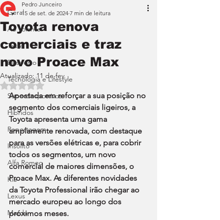
Pedro Junceiro
Geral
15 de set. de 2024
7 min de leitura
Toyota renova
Ao Volante
comerciais e traz
Teste
novo Proace Max
Desporto
Atualizado:
11 de fev.
Tecnologia e Lifestyle
Avaliado com NaN de 5 estrelas.
Apostada em reforçar a sua posição no 
Superdesportivos
segmento dos comerciais ligeiros, a 
Híbridos
Toyota apresenta uma gama 
Reportagem
amplamente renovada, com destaque 
para as versões elétricas e, para cobrir 
Insólito
todos os segmentos, um novo 
Alfa Romeo
comercial de maiores dimensões, o 
Proace Max. As diferentes novidades 
Kia
da Toyota Professional irão chegar ao 
Lexus
mercado europeu ao longo dos 
Mazda
próximos meses.