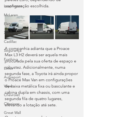
configuração escolhida.
Leapmotor
McLaren
Elétrico
XPENG
Cadillac
A companhia adianta que a Proace 
Segurança
Max L3 H2 deverá ser aquela mais 
Forthing
procurada pela sua oferta de espaço e 
robustez. Adicionalmente, numa 
Lotus
segunda fase, a Toyota irá ainda propor 
Autosport
o Proace Max Van em configurações 
de caixa metálica fixa ou basculante e 
Voyah
cabina dupla em chassis, com uma 
Chevrolet
segunda fila de quatro lugares, 
Clássicos
elevando a lotação até sete.
Great Wall