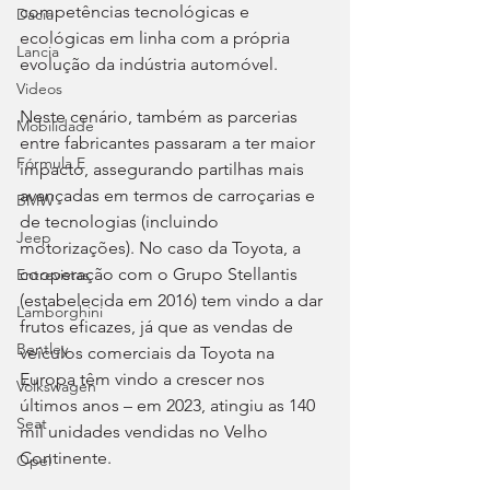
competências tecnológicas e 
Dacia
ecológicas em linha com a própria 
Lancia
evolução da indústria automóvel.
Videos
Neste cenário, também as parcerias 
Mobilidade
entre fabricantes passaram a ter maior 
Fórmula E
impacto, assegurando partilhas mais 
avançadas em termos de carroçarias e 
BMW
de tecnologias (incluindo 
Jeep
motorizações). No caso da Toyota, a 
cooperação com o Grupo Stellantis 
Entrevistas
(estabelecida em 2016) tem vindo a dar 
Lamborghini
frutos eficazes, já que as vendas de 
Bentley
veículos comerciais da Toyota na 
Europa têm vindo a crescer nos 
Volkswagen
últimos anos – em 2023, atingiu as 140 
Seat
mil unidades vendidas no Velho 
Continente.
Opel