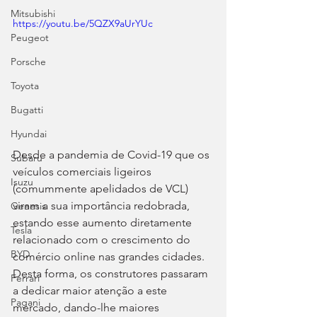
Mitsubishi
https://youtu.be/5QZX9aUrYUc
Peugeot
Porsche
Toyota
Bugatti
Hyundai
Desde a pandemia de Covid-19 que os 
Subaru
veículos comerciais ligeiros 
Isuzu
(comummente apelidados de VCL) 
viram a sua importância redobrada, 
Genesis
estando esse aumento diretamente 
Tesla
relacionado com o crescimento do 
BYD
comércio online nas grandes cidades. 
Desta forma, os construtores passaram 
Ferrari
a dedicar maior atenção a este 
Pagani
mercado, dando-lhe maiores 