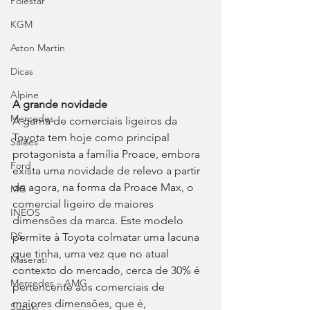
Polestar
KGM
Aston Martin
Dicas
Alpine
A grande novidade
Mercedes
A gama de comerciais ligeiros da 
Toyota tem hoje como principal 
Salões
protagonista a família Proace, embora 
Ford
exista uma novidade de relevo a partir 
de agora, na forma da Proace Max, o 
MG
comercial ligeiro de maiores 
INEOS
dimensões da marca. Este modelo 
DS
permite à Toyota colmatar uma lacuna 
que tinha, uma vez que no atual 
Maserati
contexto do mercado, cerca de 30% é 
Mercedes – AMG
pertencente aos comerciais de 
maiores dimensões, que é, 
Suzuki