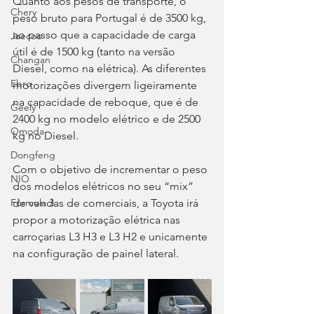
Quanto aos pesos de transporte, o 
Chery
peso bruto para Portugal é de 3500 kg, 
ao passo que a capacidade de carga 
Jaecoo
útil é de 1500 kg (tanto na versão 
Changan
Diesel, como na elétrica). As diferentes 
Ebro
motorizações divergem ligeiramente 
na capacidade de reboque, que é de 
Geely
2400 kg no modelo elétrico e de 2500 
Omoda
kg no Diesel.
Dongfeng
Com o objetivo de incrementar o peso 
NIO
dos modelos elétricos no seu “mix” 
de vendas de comerciais, a Toyota irá 
Fórmula 3
propor a motorização elétrica nas 
carroçarias L3 H3 e L3 H2 e unicamente 
na configuração de painel lateral.