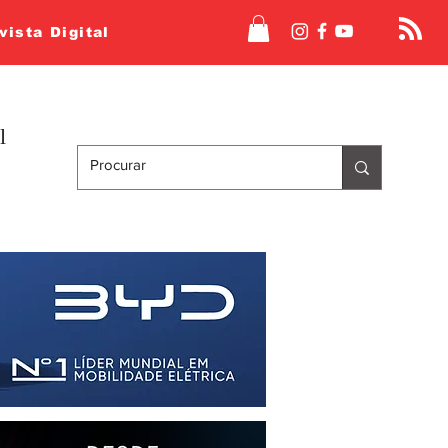
vista Digital
l