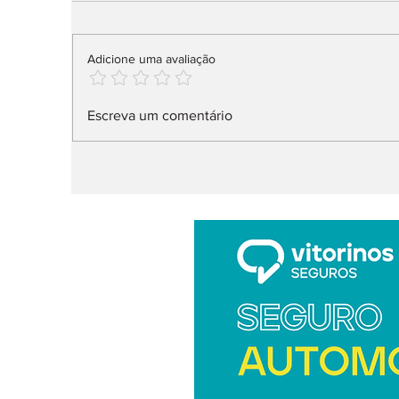
Adicione uma avaliação
Peugeot E-408 GT:
2
Escreva um comentário
Evolução da espécie
o