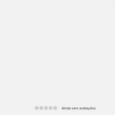
Avaliado com 0 de 5 estrelas.
Ainda sem avaliações