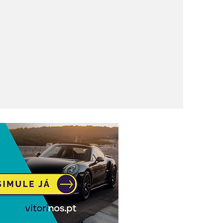
 GTi: 281