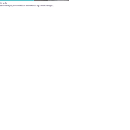
Atualidade
Vídeos
Ao volante
Desporto
Entrevistas
Mobilidade
Teste
Dicas
Tecnologia e Lifestyle