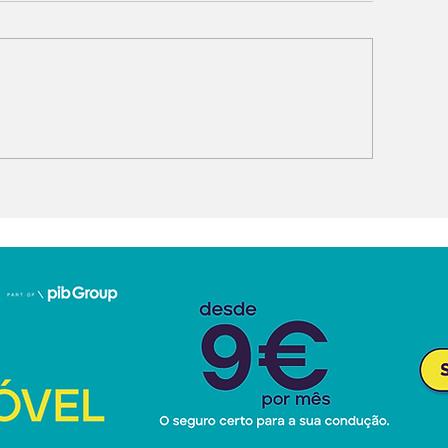
4 Horas de Le Mans:
Peugeot E-208
s 100 anos da Peugeot
cv e 44.900 €