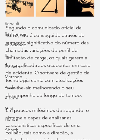
Cupra
Fiat
Renault
Segundo o comunicado oficial da 
Resistência
Volvo, isto é conseguido através do 
aumento significativo do número das 
Velocidade
chamadas variações do perfil de 
Ralis
limitação de carga, os quais gerem a 
força aplicada aos ocupantes em caso 
Fórmula 1
de acidente. O software de gestão da 
Mercado
tecnologia conta com atualizações 
Audi
over-the-air, melhorando o seu 
desempenho ao longo do tempo.
Xiaomi
Mini
Em poucos milésimos de segundo, o 
sistema é capaz de analisar as 
Honda
características específicas de uma 
Abarth
colisão, tais como a direção, a 