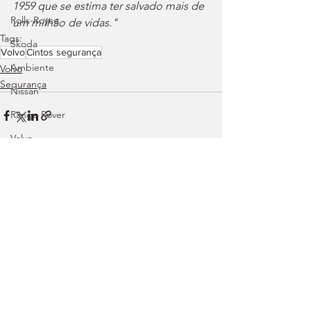
1959 que se estima ter salvado mais de 
Rolls-Royce
um milhão de vidas."
Tags:
Skoda
Volvo
Cintos segurança
Ambiente
Volvo
Segurança
Nissan
Range Rover
Volvo
Land Rover
Rampas
Ver tudo
Posts recentes
Efeméride
Citroën
smart
Zeekr
Jaguar