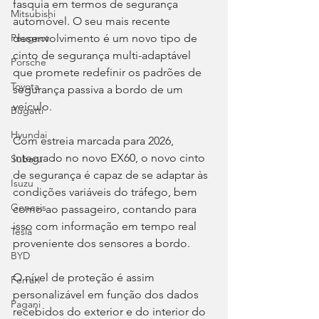
fasquia em termos de segurança 
Mitsubishi
automóvel. O seu mais recente 
desenvolvimento é um novo tipo de 
Peugeot
cinto de segurança multi-adaptável 
Porsche
que promete redefinir os padrões de 
Toyota
segurança passiva a bordo de um 
veículo.
Bugatti
Hyundai
Com estreia marcada para 2026, 
integrado no novo EX60, o novo cinto 
Subaru
de segurança é capaz de se adaptar às 
Isuzu
condições variáveis do tráfego, bem 
Genesis
como ao passageiro, contando para 
isso com informação em tempo real 
Tesla
proveniente dos sensores a bordo.
BYD
O nível de proteção é assim 
Ferrari
personalizável em função dos dados 
Pagani
recebidos do exterior e do interior do 