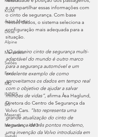
velocidade e posição dos passageiros, 
Polestar
e compartilhar essas informações com 
KGM
o cinto de segurança. Com base 
Aston Martin
nesses dados, o sistema seleciona a 
configuração mais adequada para a 
Dicas
situação.
Alpine
"O primeiro cinto de segurança multi-
Mercedes
adaptável do mundo é outro marco 
Salões
para a segurança automóvel e um 
Ford
excelente exemplo de como 
aproveitamos os dados em tempo real 
MG
com o objetivo de ajudar a salvar 
INEOS
milhões de vidas”, 
afirma Åsa Haglund, 
Diretora do Centro de Segurança da 
DS
Volvo Cars.
 “Isto representa uma 
Maserati
grande atualização do cinto de 
segurança de três pontos moderno, 
Mercedes – AMG
uma invenção da Volvo introduzida em 
Suzuki