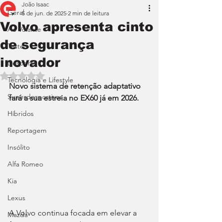
João Isaac
Geral
5 de jun. de 2025
2 min de leitura
Volvo apresenta cinto
Ao Volante
de segurança
Teste
inovador
Desporto
Avaliado com NaN de 5 estrelas.
Tecnologia e Lifestyle
Novo sistema de retenção adaptativo 
Superdesportivos
fará a sua estreia no EX60 já em 2026.
Híbridos
Reportagem
Insólito
Alfa Romeo
Kia
Lexus
A Volvo continua focada em elevar a 
Mazda