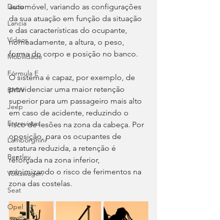
automóvel, variando as configurações 
Dacia
da sua atuação em função da situação 
Lancia
e das características do ocupante, 
Videos
nomeadamente, a altura, o peso, 
forma do corpo e posição no banco.
Mobilidade
Fórmula E
O sistema é capaz, por exemplo, de 
providenciar uma maior retenção 
BMW
superior para um passageiro mais alto 
Jeep
em caso de acidente, reduzindo o 
Entrevistas
risco de lesões na zona da cabeça. Por 
oposição, para os ocupantes de 
Lamborghini
estatura reduzida, a retenção é 
Bentley
reforçada na zona inferior, 
minimizando o risco de ferimentos na 
Volkswagen
zona das costelas.
Seat
Opel