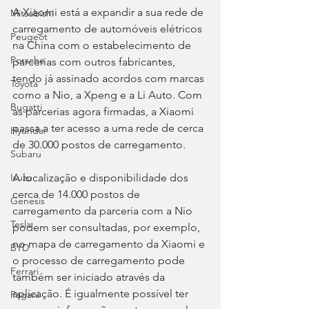
A Xiaomi está a expandir a sua rede de 
Mitsubishi
carregamento de automóveis elétricos 
Peugeot
na China com o estabelecimento de 
Porsche
parcerias com outros fabricantes, 
tendo já assinado acordos com marcas 
Toyota
como a Nio, a Xpeng e a Li Auto. Com 
Bugatti
as parcerias agora firmadas, a Xiaomi 
passa a ter acesso a uma rede de cerca 
Hyundai
de 30.000 postos de carregamento.
Subaru
A localização e disponibilidade dos 
Isuzu
cerca de 14.000 postos de 
Genesis
carregamento da parceria com a Nio 
Tesla
podem ser consultadas, por exemplo, 
no mapa de carregamento da Xiaomi e 
BYD
o processo de carregamento pode 
Ferrari
também ser iniciado através da 
aplicação. É igualmente possível ter 
Pagani