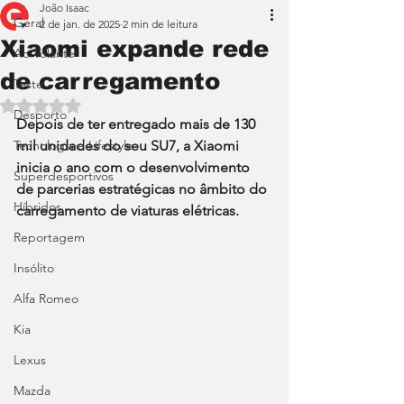
João Isaac
Geral
2 de jan. de 2025
2 min de leitura
Xiaomi expande rede
Ao Volante
de carregamento
Teste
Avaliado com NaN de 5 estrelas.
Desporto
Depois de ter entregado mais de 130 
Tecnologia e Lifestyle
mil unidades do seu SU7, a Xiaomi 
inicia o ano com o desenvolvimento 
Superdesportivos
de parcerias estratégicas no âmbito do 
Híbridos
carregamento de viaturas elétricas.
Reportagem
Insólito
Alfa Romeo
Kia
Lexus
Mazda