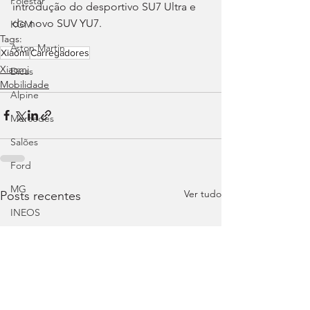
Polestar
introdução do desportivo SU7 Ultra e 
do novo SUV YU7.
KGM
Tags:
Aston Martin
Xiaomi
Carregadores
Xiaomi
Dicas
Mobilidade
Alpine
Mercedes
Salões
Ford
MG
Ver tudo
Posts recentes
INEOS
DS
Maserati
Mercedes – AMG
Suzuki