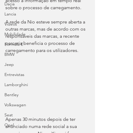
acesso a informação em tempo real 
Dacia
sobre o processo de carregamento.
Lancia
A rede da Nio esteve sempre aberta a 
Videos
outras marcas, mas de acordo com os 
Mobilidade
responsáveis das marcas, a recente 
parceria beneficia o processo de 
Fórmula E
carregamento para os utilizadores.
BMW
Jeep
Entrevistas
Lamborghini
Bentley
Volkswagen
Seat
Apenas 30 minutos depois de ter 
Opel
anunciado numa rede social a sua 