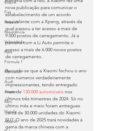
parceria com a Nio, a Xiaomi fez uma 
Cupra
nova publicação para comunicar o 
Fiat
estabelecimento de um acordo 
equivalente com a Xpeng, através da 
Renault
qual passou a ter acesso a mais de 
Resistência
9.000 postos de carregamento. Já a 
Velocidade
parceria com a Li Auto permite o 
acesso a mais de 6.000 novos postos 
Ralis
de carregamento.
Fórmula 1
Recorde-se que a Xiaomi fechou o ano 
Mercado
com números verdadeiramente 
Audi
impressionantes, tendo entregado 
mais de 
130.000 automóveis
 nos 
Xiaomi
últimos três trimestres de 2024. Só no 
Mini
último mês e meio foram entregues 
Honda
cerca de 30.000 unidades do Xiaomi 
SU7. O ano de 2025 trará novidades à 
Abarth
gama da marca chinesa com a 